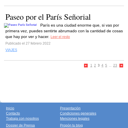
Paseo por el París Señorial
París es una ciudad enorme que, si vas por
primera vez, puedes sentirte abrumado con la cantidad de cosas
que hay por ver y hacer.
Leer el resto
Publicado el 27 febrero 2022
VIAJES
1
2
3
4
5
...
23
Inicio
Presentación
Contacto
Condiciones generales
Trabaja con nosotros
Menciones legales
Dossier de Prensa
Propón tu blog