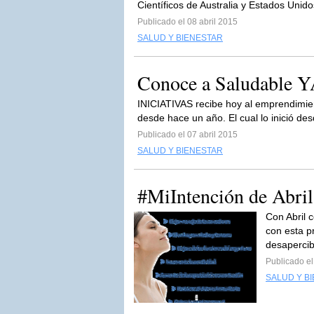
Científicos de Australia y Estados Unid
Publicado el 08 abril 2015
SALUD Y BIENESTAR
Conoce a Saludable Y
INICIATIVAS recibe hoy al emprendimien
desde hace un año. El cual lo inició de
Publicado el 07 abril 2015
SALUD Y BIENESTAR
#MiIntención de Abril:
Con Abril 
con esta p
desapercib
Publicado el
SALUD Y B