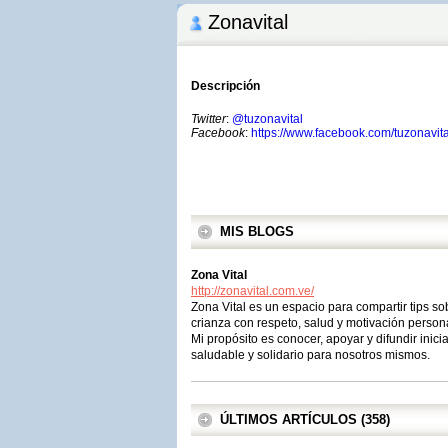
Zonavital
Descripción
Twitter
:
@tuzonavital
Facebook
:
https://www.facebook.com/tuzonavita
MIS BLOGS
Zona Vital
http://zonavital.com.ve/
Zona Vital es un espacio para compartir tips so
crianza con respeto, salud y motivación person
Mi propósito es conocer, apoyar y difundir ini
saludable y solidario para nosotros mismos.
ÚLTIMOS ARTÍCULOS (358)