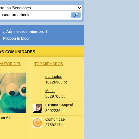
¿ Aún no eres miembro ?
Propón tu blog
AS COMUNIDADES
 AUTOR DEL
TOP MIEMBROS
A
martaelen
10126983 pt
Mesh
5629765 pt
Cristina Sanjosé
3902235 pt
her A.l.
Comunicae
3758217 pt