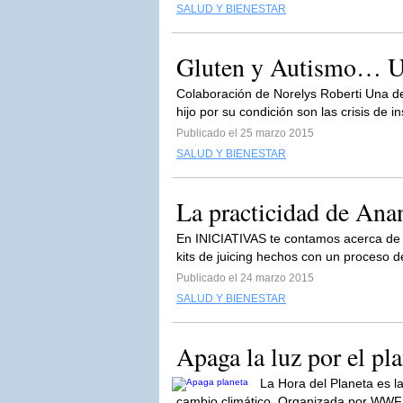
SALUD Y BIENESTAR
Gluten y Autismo… Un
Colaboración de Norelys Roberti Una de
hijo por su condición son las crisis de i
Publicado el 25 marzo 2015
SALUD Y BIENESTAR
La practicidad de An
En INICIATIVAS te contamos acerca de 
kits de juicing hechos con un proceso d
Publicado el 24 marzo 2015
SALUD Y BIENESTAR
Apaga la luz por el pl
La Hora del Planeta es l
cambio climático. Organizada por WWF, e