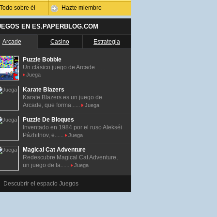
Todo sobre él
Hazte miembro
UEGOS EN ES.PAPERBLOG.COM
Arcade
Casino
Estrategia
Puzzle Bobble
Un clásico juego de Arcade. ......
Juega
Karate Blazers
Karate Blazers es un juego de
Arcade, que forma......
Juega
Puzzle De Bloques
Inventado en 1984 por el ruso Alekséi
Pázhitnov, e......
Juega
Magical Cat Adventure
Redescubre Magical Cat Adventure,
un juego de la......
Juega
Descubrir el espacio Juegos