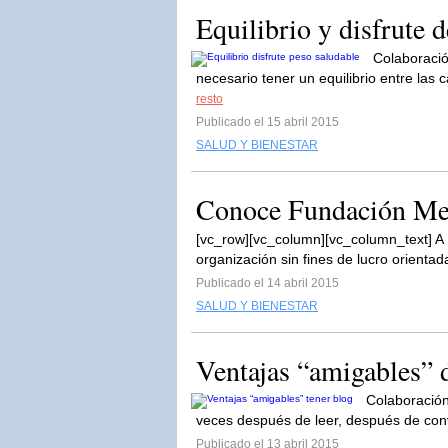
Equilibrio y disfrute 
Colaboraci
necesario tener un equilibrio entre las
resto
Publicado el 15 abril 2015
SALUD Y BIENESTAR
Conoce Fundación Mes
[vc_row][vc_column][vc_column_text] A
organización sin fines de lucro orientad
Publicado el 14 abril 2015
SALUD Y BIENESTAR
Ventajas “amigables” 
Colaboración
veces después de leer, después de con
Publicado el 13 abril 2015