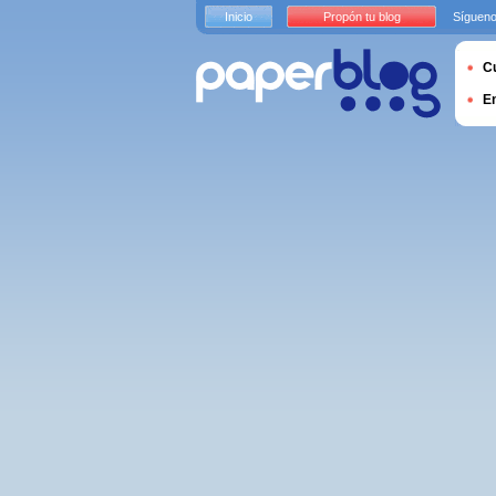
Inicio
Propón tu blog
Sígueno
Cu
E