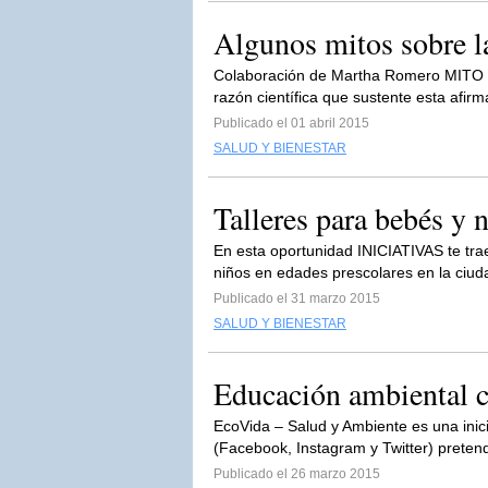
Algunos mitos sobre l
Colaboración de Martha Romero MIT
razón científica que sustente esta afir
Publicado el 01 abril 2015
SALUD Y BIENESTAR
Talleres para bebés y 
En esta oportunidad INICIATIVAS te tra
niños en edades prescolares en la ciu
Publicado el 31 marzo 2015
SALUD Y BIENESTAR
Educación ambiental 
EcoVida – Salud y Ambiente es una inici
(Facebook, Instagram y Twitter) preten
Publicado el 26 marzo 2015