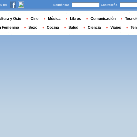
s en
Seudónimo
Contraseña
ltura y Ocio
Cine
Música
Libros
Comunicación
Tecnol
n Femenino
Sexo
Cocina
Salud
Ciencia
Viajes
Ten