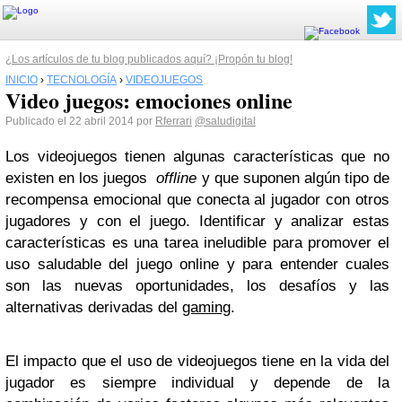
¿Los artículos de tu blog publicados aquí? ¡Propón tu blog!
INICIO
›
TECNOLOGÍA
›
VIDEOJUEGOS
Video juegos: emociones online
Publicado el 22 abril 2014 por
Rferrari
@saludigital
Los videojuegos tienen algunas características que no
existen en los juegos
off
line
y que suponen algún tipo de
recompensa emocional que conecta al jugador con otros
jugadores y con el juego. Identificar y analizar estas
características es una tarea ineludible para promover el
uso saludable del juego online y para entender cuales
son las nuevas oportunidades, los desafíos y las
alternativas derivadas del
gaming
.
El impacto que el uso de videojuegos tiene en la vida del
jugador es siempre individual y depende de la