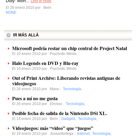
Duty: Worl...
Leer el resto
El 26 enero 2010 por
Bern
NONE
IR MÁS ALLÁ
Microsoft podría restar un chip central de Project Natal
El 10 enero 2010 por
Psychotic Minds
:
Halo Legends en DVD y Blu-ray
El 10 enero 2010 por
Psychotic Minds
:
Out of Print Archive: Liberando revistas antiguas de
videojuegos
El 26 enero 2010 por
Manu
:
Tecnología
,
Pues a mí no me gusta
El 26 enero 2010 por
Elrosso
:
Tecnología
,
Posible fecha de salida de la Nintendo DSi XL.
El 14 enero 2010 por
Bern
:
Gadgets
,
Tecnología
,
Videojuegos: más “video” que “juegos”
El 19 enero 2010 por
Joseantortega
:
Internet
,
Tecnología
,