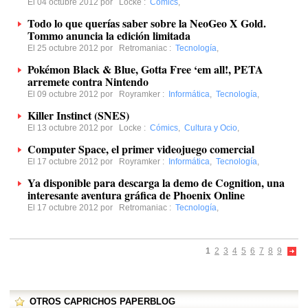
El 04 octubre 2012 por
Locke
:
Cómics
,
Todo lo que querías saber sobre la NeoGeo X Gold.
Tommo anuncia la edición limitada
El 25 octubre 2012 por
Retromaniac
:
Tecnología
,
Pokémon Black & Blue, Gotta Free ‘em all!, PETA
arremete contra Nintendo
El 09 octubre 2012 por
Royramker
:
Informática
,
Tecnología
,
Killer Instinct (SNES)
El 13 octubre 2012 por
Locke
:
Cómics
,
Cultura y Ocio
,
Computer Space, el primer videojuego comercial
El 17 octubre 2012 por
Royramker
:
Informática
,
Tecnología
,
Ya disponible para descarga la demo de Cognition, una
interesante aventura gráfica de Phoenix Online
El 17 octubre 2012 por
Retromaniac
:
Tecnología
,
1
2
3
4
5
6
7
8
9
OTROS CAPRICHOS PAPERBLOG