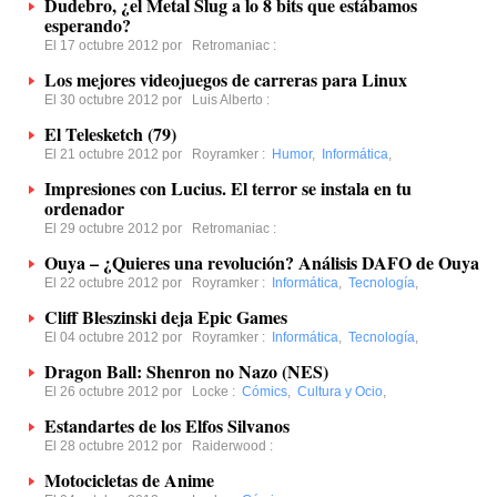
Dudebro, ¿el Metal Slug a lo 8 bits que estábamos
esperando?
El 17 octubre 2012 por
Retromaniac
:
Los mejores videojuegos de carreras para Linux
El 30 octubre 2012 por
Luis Alberto
:
El Telesketch (79)
El 21 octubre 2012 por
Royramker
:
Humor
,
Informática
,
Impresiones con Lucius. El terror se instala en tu
ordenador
El 29 octubre 2012 por
Retromaniac
:
Ouya – ¿Quieres una revolución? Análisis DAFO de Ouya
El 22 octubre 2012 por
Royramker
:
Informática
,
Tecnología
,
Cliff Bleszinski deja Epic Games
El 04 octubre 2012 por
Royramker
:
Informática
,
Tecnología
,
Dragon Ball: Shenron no Nazo (NES)
El 26 octubre 2012 por
Locke
:
Cómics
,
Cultura y Ocio
,
Estandartes de los Elfos Silvanos
El 28 octubre 2012 por
Raiderwood
:
Motocicletas de Anime