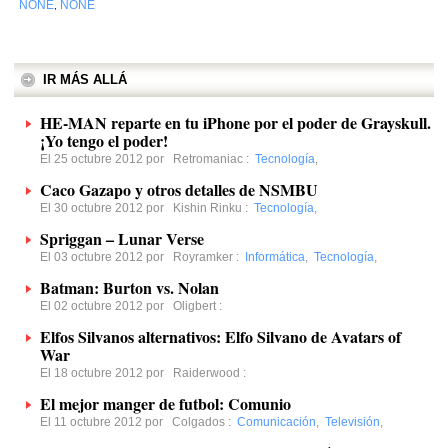
NONE
NONE
,
IR MÁS ALLÁ
HE-MAN reparte en tu iPhone por el poder de Grayskull.
¡Yo tengo el poder!
El 25 octubre 2012 por
Retromaniac
:
Tecnología
,
Caco Gazapo y otros detalles de NSMBU
El 30 octubre 2012 por
Kishin Rinku
:
Tecnología
,
Spriggan – Lunar Verse
El 03 octubre 2012 por
Royramker
:
Informática
,
Tecnología
,
Batman: Burton vs. Nolan
El 02 octubre 2012 por
Oligbert
:
Elfos Silvanos alternativos: Elfo Silvano de Avatars of
War
El 18 octubre 2012 por
Raiderwood
:
El mejor manger de futbol: Comunio
El 11 octubre 2012 por
Colgados
:
Comunicación
,
Televisión
,