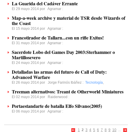
La Guarida del Cadáver Errante
El 29 mayo 2014 por
Agramar
:
Map-a-week archive y material de TSR desde Wizards of
the Coast
El 15 mayo 2014 por
Agramar
:
Francotirador de Tallarn...con un rifle Exitus!
El 31 mayo 2014 por
Agramar
:
Sacerdote Lobo del Games Day 2003:Sterhammer o
Martillosevero
El 24 mayo 2014 por
Agramar
:
Detalladas las armas del futuro de Call of Duty:
Advanced Warfare
El 26 mayo 2014 por
Jorge Farinós Ibáñez
:
Tecnología
,
Treeman alternativos: Treant de Otherworld Miniatures
El 02 mayo 2014 por
Raiderwood
:
Portaestandarte de batalla Elfo Silvano(2005)
El 06 mayo 2014 por
Agramar
:
1
2
3
4
5
6
7
8
9
10
...