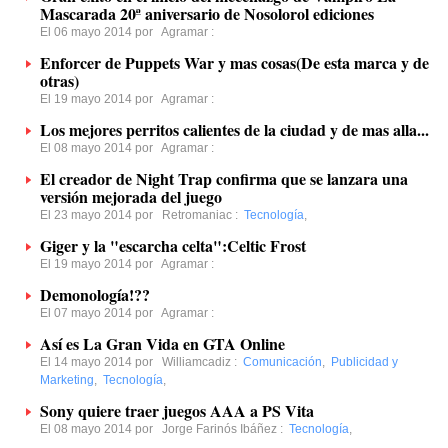
Mascarada 20ª aniversario de Nosolorol ediciones
El 06 mayo 2014 por
Agramar
:
Enforcer de Puppets War y mas cosas(De esta marca y de
otras)
El 19 mayo 2014 por
Agramar
:
Los mejores perritos calientes de la ciudad y de mas alla...
El 08 mayo 2014 por
Agramar
:
El creador de Night Trap confirma que se lanzara una
versión mejorada del juego
El 23 mayo 2014 por
Retromaniac
:
Tecnología
,
Giger y la "escarcha celta":Celtic Frost
El 19 mayo 2014 por
Agramar
:
Demonología!??
El 07 mayo 2014 por
Agramar
:
Así es La Gran Vida en GTA Online
El 14 mayo 2014 por
Williamcadiz
:
Comunicación
,
Publicidad y
Marketing
,
Tecnología
,
Sony quiere traer juegos AAA a PS Vita
El 08 mayo 2014 por
Jorge Farinós Ibáñez
:
Tecnología
,