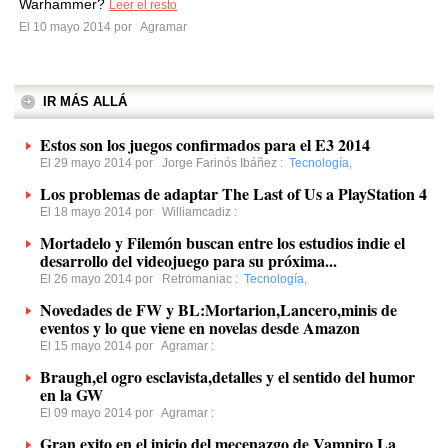
Warhammer?
Leer el resto
El 10 mayo 2014 por
Agramar
IR MÁS ALLÁ
Estos son los juegos confirmados para el E3 2014
El 29 mayo 2014 por
Jorge Farinós Ibáñez
:
Tecnología
,
Los problemas de adaptar The Last of Us a PlayStation 4
El 18 mayo 2014 por
Williamcadiz
:
Mortadelo y Filemón buscan entre los estudios indie el
desarrollo del videojuego para su próxima...
El 26 mayo 2014 por
Retromaniac
:
Tecnología
,
Novedades de FW y BL:Mortarion,Lancero,minis de
eventos y lo que viene en novelas desde Amazon
El 15 mayo 2014 por
Agramar
:
Braugh,el ogro esclavista,detalles y el sentido del humor
en la GW
El 09 mayo 2014 por
Agramar
:
Gran exito en el inicio del mecenazgo de Vampiro La