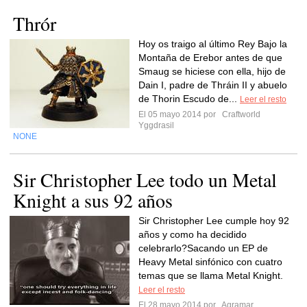
Thrór
Hoy os traigo al último Rey Bajo la
Montaña de Erebor antes de que
Smaug se hiciese con ella, hijo de
Dain I, padre de Thráin II y abuelo
de Thorin Escudo de...
Leer el resto
El 05 mayo 2014 por
Craftworld
Yggdrasil
NONE
Sir Christopher Lee todo un Metal
Knight a sus 92 años
Sir Christopher Lee cumple hoy 92
años y como ha decidido
celebrarlo?Sacando un EP de
Heavy Metal sinfónico con cuatro
temas que se llama Metal Knight.
Leer el resto
El 28 mayo 2014 por
Agramar