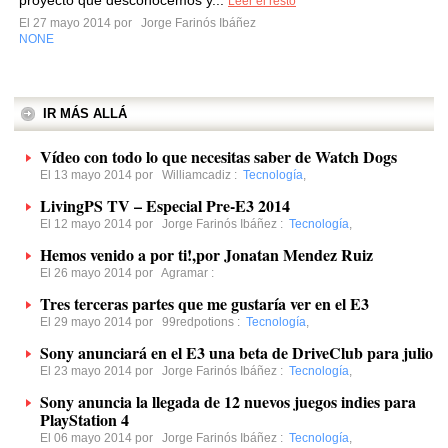
proyecto que desconocemos y...
Leer el resto
El 27 mayo 2014 por
Jorge Farinós Ibáñez
NONE
IR MÁS ALLÁ
Vídeo con todo lo que necesitas saber de Watch Dogs
El 13 mayo 2014 por
Williamcadiz
:
Tecnología
,
LivingPS TV – Especial Pre-E3 2014
El 12 mayo 2014 por
Jorge Farinós Ibáñez
:
Tecnología
,
Hemos venido a por ti!,por Jonatan Mendez Ruiz
El 26 mayo 2014 por
Agramar
:
Tres terceras partes que me gustaría ver en el E3
El 29 mayo 2014 por
99redpotions
:
Tecnología
,
Sony anunciará en el E3 una beta de DriveClub para julio
El 23 mayo 2014 por
Jorge Farinós Ibáñez
:
Tecnología
,
Sony anuncia la llegada de 12 nuevos juegos indies para
PlayStation 4
El 06 mayo 2014 por
Jorge Farinós Ibáñez
:
Tecnología
,