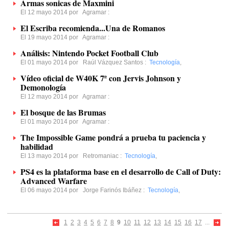
Armas sonicas de Maxmini
El 12 mayo 2014 por
Agramar
:
El Escriba recomienda...Una de Romanos
El 19 mayo 2014 por
Agramar
:
Análisis: Nintendo Pocket Football Club
El 01 mayo 2014 por
Raúl Vázquez Santos
:
Tecnología
,
Vídeo oficial de W40K 7ª con Jervis Johnson y
Demonología
El 12 mayo 2014 por
Agramar
:
El bosque de las Brumas
El 01 mayo 2014 por
Agramar
:
The Impossible Game pondrá a prueba tu paciencia y
habilidad
El 13 mayo 2014 por
Retromaniac
:
Tecnología
,
PS4 es la plataforma base en el desarrollo de Call of Duty:
Advanced Warfare
El 06 mayo 2014 por
Jorge Farinós Ibáñez
:
Tecnología
,
1
2
3
4
5
6
7
8
9
10
11
12
13
14
15
16
17
...