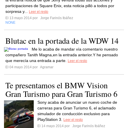
la extraña noticia de que Sony vendía todas sus acciones y
participaciones de Square Enix, esta noticia pilló a todos por
sorpresa y...
Leer el resto
El 13 mayo 2014 por
Jorge Farinós Ibáñez
NONE
Blutac en la portada de la WDW 14
Me lo acaba de mandar vía comentario nuestro
compañero Tanith Magna,en la entrada anterior.Y he pensado
que merecía una entrada a parte.
Leer el resto
El 04 mayo 2014 por
Agramar
Te presentamos el BMW Vision
Gran Turismo para Gran Turismo 6
Sony acaba de anunciar un nuevo coche de
carreras para Gran Turismo 6, el aclamado
simulador de conducción exclusivo para
PlayStation 3.
Leer el resto
El 14 mayo 2014 por
Jorge Farinós Ibáñez