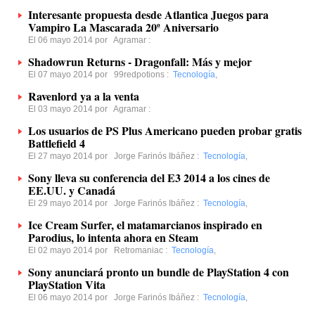
Interesante propuesta desde Atlantica Juegos para
Vampiro La Mascarada 20ª Aniversario
El 06 mayo 2014 por
Agramar
:
Shadowrun Returns - Dragonfall: Más y mejor
El 07 mayo 2014 por
99redpotions
:
Tecnología
,
Ravenlord ya a la venta
El 03 mayo 2014 por
Agramar
:
Los usuarios de PS Plus Americano pueden probar gratis
Battlefield 4
El 27 mayo 2014 por
Jorge Farinós Ibáñez
:
Tecnología
,
Sony lleva su conferencia del E3 2014 a los cines de
EE.UU. y Canadá
El 29 mayo 2014 por
Jorge Farinós Ibáñez
:
Tecnología
,
Ice Cream Surfer, el matamarcianos inspirado en
Parodius, lo intenta ahora en Steam
El 02 mayo 2014 por
Retromaniac
:
Tecnología
,
Sony anunciará pronto un bundle de PlayStation 4 con
PlayStation Vita
El 06 mayo 2014 por
Jorge Farinós Ibáñez
:
Tecnología
,