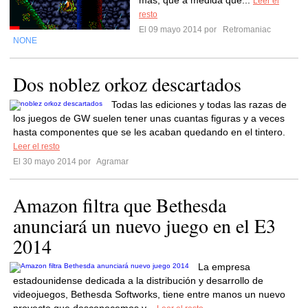
más, que a medida que...
Leer el
resto
El 09 mayo 2014 por
Retromaniac
NONE
Dos noblez orkoz descartados
Todas las ediciones y todas las razas de
los juegos de GW suelen tener unas cuantas figuras y a veces
hasta componentes que se les acaban quedando en el tintero.
Leer el resto
El 30 mayo 2014 por
Agramar
Amazon filtra que Bethesda
anunciará un nuevo juego en el E3
2014
La empresa
estadounidense dedicada a la distribución y desarrollo de
videojuegos, Bethesda Softworks, tiene entre manos un nuevo