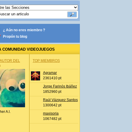
¿ Aún no eres miembro ?
Propón tu blog
A COMUNIDAD VIDEOJUEGOS
 AUTOR DEL
TOP MIEMBROS
A
Agramar
2361410 pt
Jorge Farinós Ibáñez
1852960 pt
Raúl Vázquez Santos
1300642 pt
her A.l.
maxisoria
1067482 pt