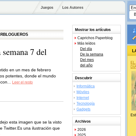
Juegos
Los Autores
Mostrar los artículos
PERBLOGUEROS
Caprichos Paperblog
Más leídos
 semana 7 del
Del día
L
De la semana
Del mes
EL
del año
DÍ
tido en un mes de febrero
tos potentes, donde el mundo
Descubrir
 con...
Leer el resto
Informática
Móviles
Internet
Tecnología
Gadgets
Est
Archivos
dejo esta imagen que se la visto
 Twitter.Es una ilustración que
2026
o
2025