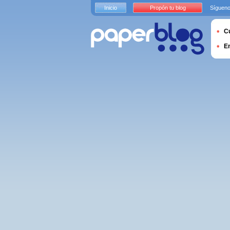
Inicio
Propón tu blog
Sígueno
Cu
E