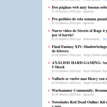
Dos páginas web muy buenas sobre 
El 26 febrero 2020 por
Agramar
:
Pre-pedidos de esta semana pasad
El 10 febrero 2020 por
Agramar
:
Nuevo vídeo de Streets of Rage 4 
por el barrio!
El 25 febrero 2020 por
Retromaniac
:
Tec
Final Fantasy XIV: Shadowbringers
de febrero
El 06 febrero 2020 por
Jorge Farinós Ibá
ANÁLISIS HARD-GAMING: Auric
5 Shock
El 03 febrero 2020 por
Raúl Vázquez San
Valfaris se vuelve mas Heavy con 
El 06 febrero 2020 por
Jorge Farinós Ibá
Warhammer Community: Resum
El 26 febrero 2020 por
Agramar
:
Novedades Red Dead Online: Kit 
y más