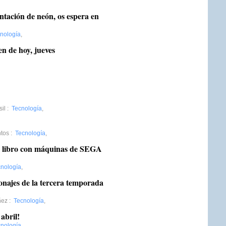
tación de neón, os espera en
nología
,
de hoy, jueves
il
:
Tecnología
,
tos
:
Tecnología
,
l libro con máquinas de SEGA
nología
,
onajes de la tercera temporada
ñez
:
Tecnología
,
abril!
nología
,