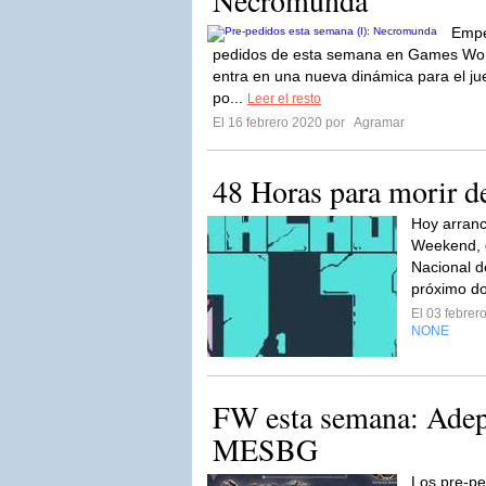
Necromunda
Empe
pedidos de esta semana en Games Wo
entra en una nueva dinámica para el j
po...
Leer el resto
El 16 febrero 2020 por
Agramar
48 Horas para morir de
Hoy arranc
Weekend, q
Nacional d
próximo d
El 03 febre
NONE
FW esta semana: Adept
MESBG
Los pre-pe