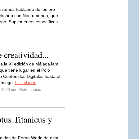
zamos hablando de los pre-
rkshop con Necromunda, que
uego: Suplementos específicos
 creatividad...
a la XI edición de MálagaJam
ue tiene lugar en el Polo
e Contenidos Digitales hasta el
omingo.
Leer el resto
ro 2020 por
Retromaniac
us Titanicus y
didos de Forge World de esta