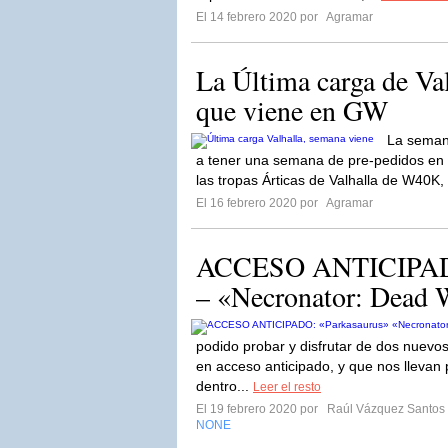
El 14 febrero 2020 por
Agramar
La Última carga de Val
que viene en GW
La seman
a tener una semana de pre-pedidos en 
las tropas Árticas de Valhalla de W40K,
El 16 febrero 2020 por
Agramar
ACCESO ANTICIPADO
– «Necronator: Dead
podido probar y disfrutar de dos nuevo
en acceso anticipado, y que nos llevan 
dentro...
Leer el resto
El 19 febrero 2020 por
Raúl Vázquez Santos
NONE