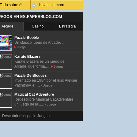
Todo sobre él
Hazte miembro
UEGOS EN ES.PAPERBLOG.COM
Arcade
Casino
Estrategia
Puzzle Bobble
Un clásico juego de Arcade. ......
Juega
Karate Blazers
Karate Blazers es un juego de
Arcade, que forma......
Juega
Puzzle De Bloques
Inventado en 1984 por el ruso Alekséi
Pázhitnov, e......
Juega
Magical Cat Adventure
Redescubre Magical Cat Adventure,
un juego de la......
Juega
Descubrir el espacio Juegos