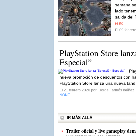
semana se 
lado tenem
salida del 
resto
El 09 febre
PlayStation Store lanz
Especial”
Pla
nueva promoción de descuentos con ha
PlayStation Store lanza una nueva tanda
El 21 febrero 2020 por
Jorge Farinós Ibáñez
NONE
IR MÁS ALLÁ
Trailer oficial y live gameplay de