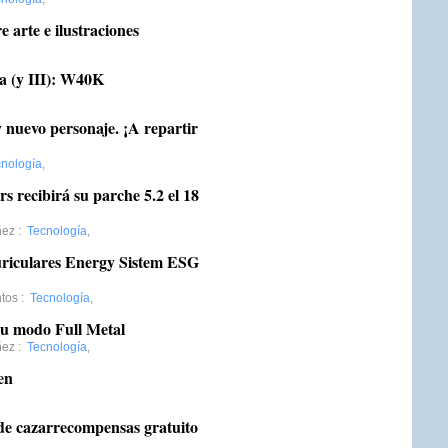
arte e ilustraciones
a (y III): W40K
y nuevo personaje. ¡A repartir
nología
,
 recibirá su parche 5.2 el 18
ñez
:
Tecnología
,
ulares Energy Sistem ESG
tos
:
Tecnología
,
su modo Full Metal
ñez
:
Tecnología
,
en
de cazarrecompensas gratuito