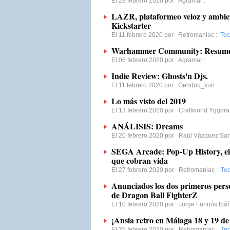
El 28 febrero 2020 por
Agramar
:
LAZR, plataformeo veloz y ambien
Kickstarter
El 11 febrero 2020 por
Retromaniac
:
Tec
Warhammer Community: Resumen 
El 06 febrero 2020 por
Agramar
:
Indie Review: Ghosts'n Djs.
El 11 febrero 2020 por
Gendou_kun
:
Lo más visto del 2019
El 13 febrero 2020 por
Craftworld Yggdras
ANÁLISIS: Dreams
El 20 febrero 2020 por
Raúl Vázquez San
SEGA Arcade: Pop-Up History, e
que cobran vida
El 27 febrero 2020 por
Retromaniac
:
Tec
Anunciados los dos primeros pers
de Dragon Ball FighterZ
El 10 febrero 2020 por
Jorge Farinós Ibá
¡Ansia retro en Málaga 18 y 19 de 
El 25 febrero 2020 por
Retromaniac
:
Tec