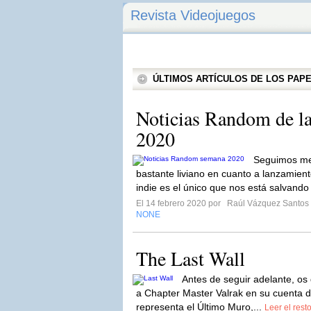
Revista Videojuegos
ÚLTIMOS ARTÍCULOS DE LOS PA
Noticias Random de la
2020
Seguimos me
bastante liviano en cuanto a lanzamien
indie es el único que nos está salvando
El 14 febrero 2020 por
Raúl Vázquez Santos
NONE
The Last Wall
Antes de seguir adelante, os 
a Chapter Master Valrak en su cuenta de
representa el Último Muro,...
Leer el rest