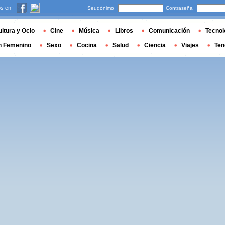
s en
Seudónimo
Contraseña
ltura y Ocio
Cine
Música
Libros
Comunicación
Tecnol
n Femenino
Sexo
Cocina
Salud
Ciencia
Viajes
Ten