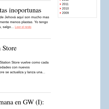
2011
itas inoportunas
2010
2009
 de Jehová aquí son mucho mas
tamente menos plastas. Yo tengo
, salgo...
Leer el resto
 Store
Station Store vuelve como cada
vedades con nuevos
e se actualiza y lanza una...
emana en GW (I):