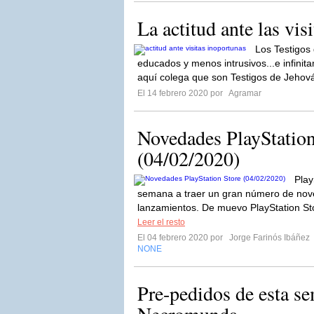
La actitud ante las vis
Los Testigos
educados y menos intrusivos...e infini
aquí colega que son Testigos de Jehová
El 14 febrero 2020 por
Agramar
Novedades PlayStation
(04/02/2020)
Play
semana a traer un gran número de no
lanzamientos. De muevo PlayStation Stor
Leer el resto
El 04 febrero 2020 por
Jorge Farinós Ibáñez
NONE
Pre-pedidos de esta s