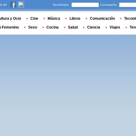
s en
Seudónimo
Contraseña
ltura y Ocio
Cine
Música
Libros
Comunicación
Tecnol
n Femenino
Sexo
Cocina
Salud
Ciencia
Viajes
Ten