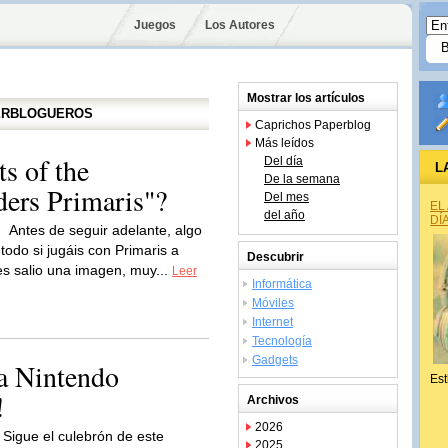
Juegos
Los Autores
Mostrar los artículos
PERBLOGUEROS
Caprichos Paperblog
Más leídos
s of the
Del día
L
De la semana
ers Primaris"?
Del mes
EL
del año
DÍ
Antes de seguir adelante, algo
odo si jugáis con Primaris a
Descubrir
 salio una imagen, muy...
Leer
Informática
Móviles
Internet
Tecnología
Gadgets
la Nintendo
Est
!
Archivos
2026
Sigue el culebrón de este
2025