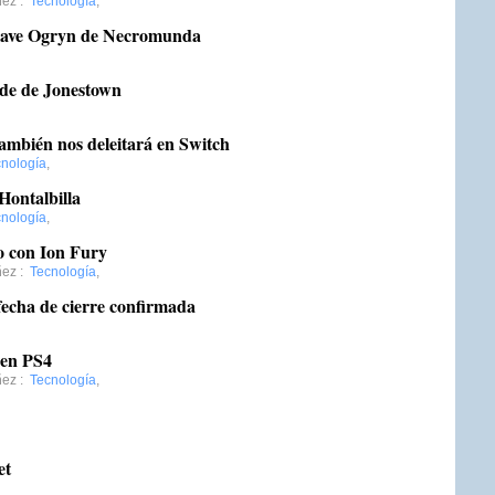
ñez
:
Tecnología
,
 Slave Ogryn de Necromunda
 de de Jonestown
también nos deleitará en Switch
nología
,
Hontalbilla
nología
,
co con Ion Fury
ñez
:
Tecnología
,
fecha de cierre confirmada
 en PS4
ñez
:
Tecnología
,
et