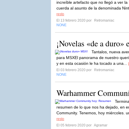
increíble artefacto que no llegó a ver l
cuerda al asunto de la denominada Nint
resto
El 13 febrero 2020 por
Retromaniac
NONE
¡Novelas «de a duro»
Tantalos, nueva ave
para MSXEl panorama de nuestro querid
y en esta ocasión le ha tocado a una...
El 03 febrero 2020 por
Retromaniac
NONE
Warhammer Communit
Termina
resumen de lo que nos ha dejado, en 
Community. Tenemos, hoy miércoles. un
resto
El 05 febrero 2020 por
Agramar