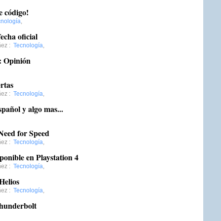
e código!
nología
,
echa oficial
ñez
:
Tecnología
,
: Opinión
rtas
ñez
:
Tecnología
,
pañol y algo mas...
Need for Speed
ñez
:
Tecnología
,
ponible en Playstation 4
ñez
:
Tecnología
,
Helios
ñez
:
Tecnología
,
hunderbolt