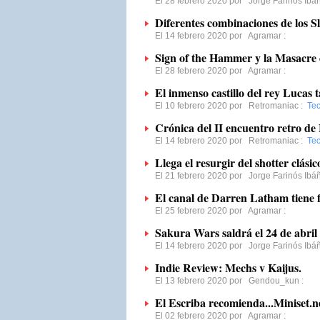
El 28 febrero 2020 por
Jorge Farinós Ibá
Diferentes combinaciones de los
El 14 febrero 2020 por
Agramar
:
Sign of the Hammer y la Masacre
El 28 febrero 2020 por
Agramar
:
El inmenso castillo del rey Lucas 
El 10 febrero 2020 por
Retromaniac
:
Tec
Crónica del II encuentro retro de 
El 14 febrero 2020 por
Retromaniac
:
Tec
Llega el resurgir del shotter clási
El 21 febrero 2020 por
Jorge Farinós Ibá
El canal de Darren Latham tiene 
El 25 febrero 2020 por
Agramar
:
Sakura Wars saldrá el 24 de abril
El 14 febrero 2020 por
Jorge Farinós Ibá
Indie Review: Mechs v Kaijus.
El 13 febrero 2020 por
Gendou_kun
:
El Escriba recomienda...Miniset.n
El 02 febrero 2020 por
Agramar
: