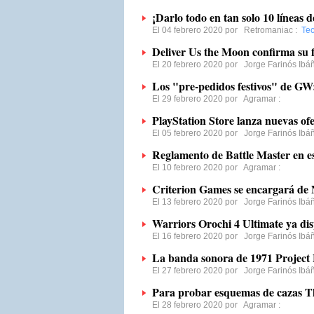
¡Darlo todo en tan solo 10 líneas d
El 04 febrero 2020 por
Retromaniac
:
Tec
Deliver Us the Moon confirma su f
El 20 febrero 2020 por
Jorge Farinós Ibá
Los "pre-pedidos festivos" de GW
El 29 febrero 2020 por
Agramar
:
PlayStation Store lanza nuevas ofe
El 05 febrero 2020 por
Jorge Farinós Ibá
Reglamento de Battle Master en es
El 10 febrero 2020 por
Agramar
:
Criterion Games se encargará de 
El 13 febrero 2020 por
Jorge Farinós Ibá
Warriors Orochi 4 Ultimate ya dis
El 16 febrero 2020 por
Jorge Farinós Ibá
La banda sonora de 1971 Project 
El 27 febrero 2020 por
Jorge Farinós Ibá
Para probar esquemas de cazas T
El 28 febrero 2020 por
Agramar
: