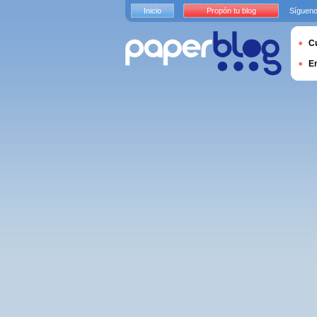
Inicio
Propón tu blog
Sígueno
Cu
E