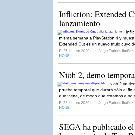
Infliction: Extended Cu
lanzamiento
Infl
misma semana a PlayStation 4 y muestra su
Extended Cut es un nuevo título cuyo de
El 26 febrero 2020 por
Jorge Farinós Ibáñez
NONE
Nioh 2, demo temporal
Nioh 2 ya tie
prueba temporal que durará sólo el fin
que viene, de modo que estamos a no 
El 28 febrero 2020 por
Jorge Farinós Ibáñez
NONE
SEGA ha publicado el t