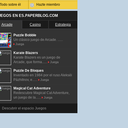
Todo sobre él
Hazte miembro
UEGOS EN ES.PAPERBLOG.COM
Arcade
Casino
Estrategia
Puzzle Bobble
Un clásico juego de Arcade. ......
Juega
Karate Blazers
Karate Blazers es un juego de
Arcade, que forma......
Juega
Puzzle De Bloques
Inventado en 1984 por el ruso Alekséi
Pázhitnov, e......
Juega
Magical Cat Adventure
Redescubre Magical Cat Adventure,
un juego de la......
Juega
Descubrir el espacio Juegos