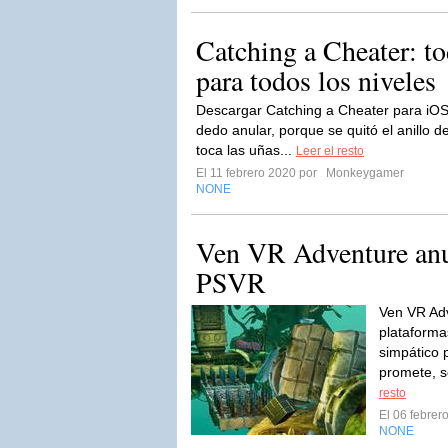
Catching a Cheater: to
para todos los niveles
Descargar Catching a Cheater para iOS 
dedo anular, porque se quitó el anillo 
toca las uñas...
Leer el resto
El 11 febrero 2020 por
Monkeygamer
NONE
Ven VR Adventure anu
PSVR
Ven VR Adv
plataforma
simpático 
promete, so
resto
El 06 febre
NONE