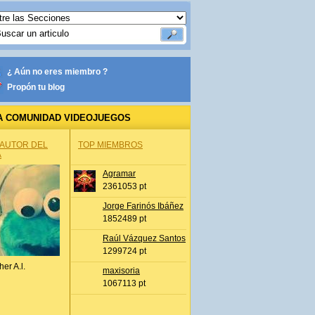
¿ Aún no eres miembro ?
Propón tu blog
A COMUNIDAD VIDEOJUEGOS
 AUTOR DEL
TOP MIEMBROS
A
Agramar
2361053 pt
Jorge Farinós Ibáñez
1852489 pt
Raúl Vázquez Santos
1299724 pt
her A.l.
maxisoria
1067113 pt