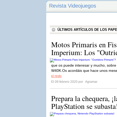
Revista Videojuegos
ÚLTIMOS ARTÍCULOS DE LOS PA
Motos Primaris en Fist
Imperium: Los "Outrid
que os puede interesar y mucho, sobre t
W40K.Os acordáis que hace unos meses
el resto
El 09 febrero 2020 por
Agramar
Prepara la chequera, ¡
PlayStation se subasta