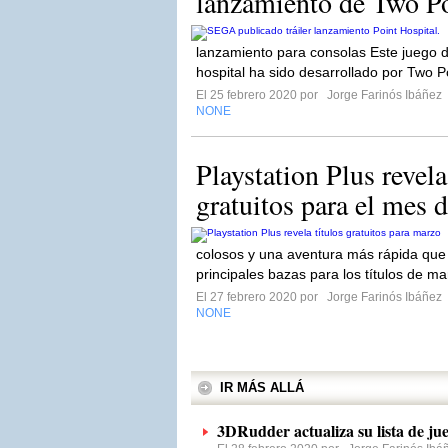
lanzamiento de Two Po
lanzamiento para consolas Este juego 
hospital ha sido desarrollado por Two Po
El 25 febrero 2020 por
Jorge Farinós Ibáñez
NONE
Playstation Plus revela
gratuitos para el mes 
colosos y una aventura más rápida que 
principales bazas para los títulos de ma
El 27 febrero 2020 por
Jorge Farinós Ibáñez
NONE
IR MÁS ALLÁ
3DRudder actualiza su lista de ju