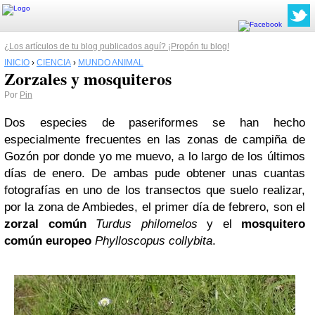
¿Los artículos de tu blog publicados aquí? ¡Propón tu blog!
INICIO
›
CIENCIA
›
MUNDO ANIMAL
Zorzales y mosquiteros
Por
Pin
Dos especies de paseriformes se han hecho
especialmente frecuentes en las zonas de campiña de
Gozón por donde yo me muevo, a lo largo de los últimos
días de enero. De ambas pude obtener unas cuantas
fotografías en uno de los transectos que suelo realizar,
por la zona de Ambiedes, el primer día de febrero, son el
zorzal común
Turdus philomelos
y el
mosquitero
común europeo
Phylloscopus collybita
.