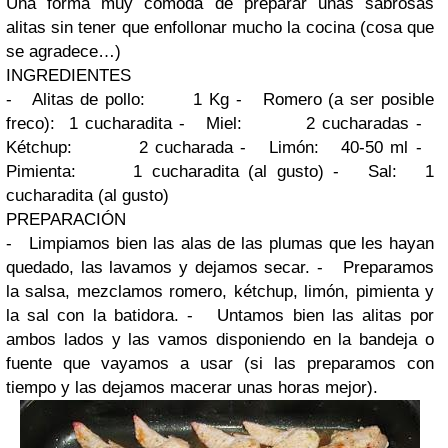
Una forma muy cómoda de preparar unas sabrosas
alitas sin tener que enfollonar mucho la cocina (cosa que
se agradece…)
INGREDIENTES
-
Alitas de pollo:
1 Kg
-
Romero (a ser posible
freco):
1 cucharadita
-
Miel:
2 cucharadas
-
Kétchup:
2 cucharada
-
Limón:
40-50 ml
-
Pimienta:
1 cucharadita (al gusto)
-
Sal:
1
cucharadita (al gusto)
PREPARACIÓN
-
Limpiamos bien las alas de las plumas que les hayan
quedado, las lavamos y dejamos secar.
-
Preparamos
la salsa, mezclamos romero, kétchup, limón, pimienta y
la sal con la batidora.
-
Untamos bien las alitas por
ambos lados y las vamos disponiendo en la bandeja o
fuente que vayamos a usar (si las preparamos con
tiempo y las dejamos macerar unas horas mejor).