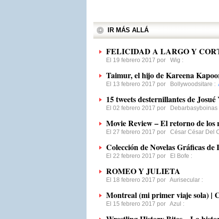
IR MÁS ALLÁ
FELICIDAD A LARGO Y COR
El 19 febrero 2017 por
Wig
:
Taimur, el hijo de Kareena Kapoo
El 13 febrero 2017 por
Bollywoodsitare
:
15 tweets desternillantes de Josué
El 02 febrero 2017 por
Debarbasyboinas
Movie Review – El retorno de los 
El 27 febrero 2017 por
César César Del
Colección de Novelas Gráficas de 
El 22 febrero 2017 por
El Bofe
:
ROMEO Y JULIETA
El 18 febrero 2017 por
Aurisecular
:
Montreal (mi primer viaje sola) |
El 15 febrero 2017 por
Azul
:
Wrestling History Bites – La hist