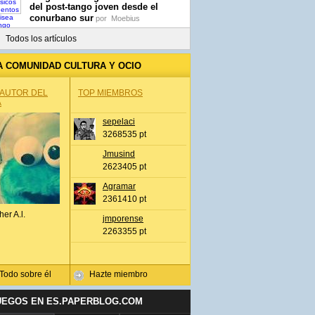
del post-tango joven desde el
conurbano sur
por
Moebius
Todos los artículos
A COMUNIDAD CULTURA Y OCIO
 AUTOR DEL
TOP MIEMBROS
A
sepelaci
3268535 pt
Jmusind
2623405 pt
Agramar
2361410 pt
her A.l.
jmporense
2263355 pt
Todo sobre él
Hazte miembro
UEGOS EN ES.PAPERBLOG.COM