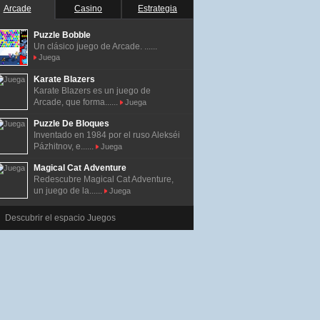
Arcade
Casino
Estrategia
Puzzle Bobble
Un clásico juego de Arcade. ......
Juega
Karate Blazers
Karate Blazers es un juego de
Arcade, que forma......
Juega
Puzzle De Bloques
Inventado en 1984 por el ruso Alekséi
Pázhitnov, e......
Juega
Magical Cat Adventure
Redescubre Magical Cat Adventure,
un juego de la......
Juega
Descubrir el espacio Juegos