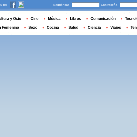
s en
Seudónimo
Contraseña
ltura y Ocio
Cine
Música
Libros
Comunicación
Tecnol
n Femenino
Sexo
Cocina
Salud
Ciencia
Viajes
Ten