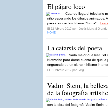
El pájaro loco
Cuando llega el telediario m
niño esperando los dibujos animados. A
para conocer los últimos "trinos"...
Leer e
El 22 febrero 2017 por
Jesús Marcial Grande 
NONE
La catarsis del poeta
Nada mejor que leer "el 
Nietzsche para darse cuenta de que la
engrasado de un cierto nihilismo interior
El 01 febrero 2017 por
Wig
Vadim Stein, la belleza
de la fotografía artísti
con la obra del fotógrafo Vadim Stein, u