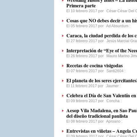
Primera parte
El 10 febrero 2017 por
César César Del
Cosas que NO debes decir a un his
El 05 febrero 2017 por
Ad Absurdum
:
Caraca, la ciudad perdida de los 
El 27 febrero 2017 por
Jesús Marcial Gra
Interpretación de “Eye of the Nee
El 26 febrero 2017 por
Mauro Marino Jim
Recetas de cocina visigodas
El 07 febrero 2017 por
Santi2604
:
El planeta de los seres ejercitantes
El 11 febrero 2017 por
Jaumer
:
Celebra el Día de San Valentín e
El 09 febrero 2017 por
Concha
:
Aesop Vila Madalena, en Sao Paulo
del diseño tradicional paulista
El 08 febrero 2017 por
Aproano
:
Entrevistas en viñetas – Angela C
El 09 febrero 2017 por
César César Del