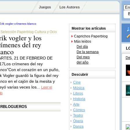
Juegos
Los Autores
Mostrar los artículos
Selección Paperblog Cultura y Ocio
rik vogler y los
Caprichos Paperblog
Más leídos
rímenes del rey
Del día
L
lanco
De la semana
Del mes
RTES, 21 DE FEBRERO DE
De
del año
17Los crímenes del rey
anco"Con el corazón en un puño,
Descubrir
ik Vogler guardó la figura del rey
anco en el cajón de la mesita y
Cine
leyó varias veces los...
Leer el
Música
to
Libros
Historia
Arte
PERBLOGUEROS
Cómics
Teatro
Ópera
Danza