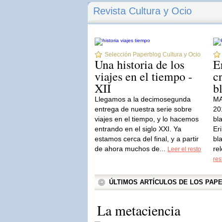
Revista Cultura y Ocio
Selección Paperblog Cultura y Ocio
Una historia de los
E
viajes en el tiempo -
c
XII
b
Llegamos a la decimosegunda
MA
entrega de nuestra serie sobre
20
viajes en el tiempo, y lo hacemos
bl
entrando en el siglo XXI. Ya
Er
estamos cerca del final, y a partir
bl
de ahora muchos de...
re
Leer el resto
res
ÚLTIMOS ARTÍCULOS DE LOS PA
La metaciencia