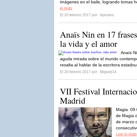
imágenes en el baile, logrando tomas 
el resto
El 20 febrero 2017 por
Aproano
Anaïs Nin en 17 frases
la vida y el amor
Anaïs Ni
aguda mirada sobre el mundo contempo
resalta al hablar de la escritora estado
El 20 febrero 2017 por
Miguelj14
VII Festival Internaci
Madrid
Magia. 09.
de Magia d
de marzo 
consecutivo
Leer el resto