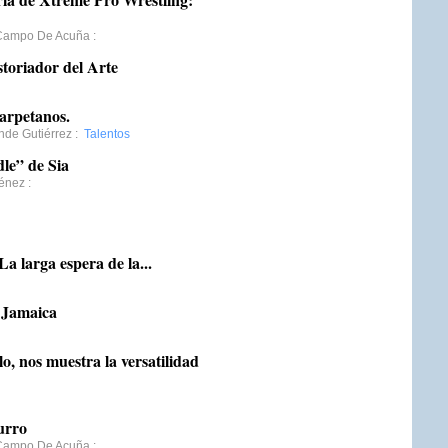
 Campo De Acuña
:
toriador del Arte
carpetanos.
nde Gutiérrez
:
Talentos
dle” de Sia
énez
:
La larga espera de la...
n Jamaica
, nos muestra la versatilidad
urro
 Campo De Acuña
: