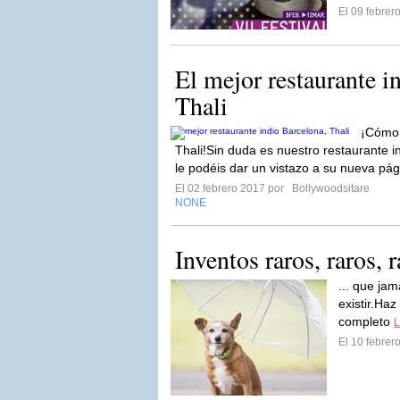
El 09 febre
El mejor restaurante i
Thali
¡Cómo 
Thali!Sin duda es nuestro restaurante i
le podéis dar un vistazo a su nueva pág
El 02 febrero 2017 por
Bollywoodsitare
NONE
Inventos raros, raros, r
... que ja
existir.Haz
completo
L
El 10 febre