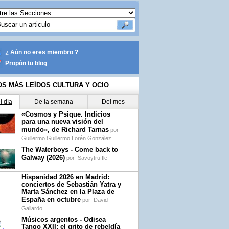
¿ Aún no eres miembro ?
Propón tu blog
OS MÁS LEÍDOS CULTURA Y OCIO
l día
De la semana
Del mes
«Cosmos y Psique. Indicios
para una nueva visión del
mundo», de Richard Tarnas
por
Guillermo Guillermo Lorén González
The Waterboys - Come back to
Galway (2026)
por
Savoytruffle
Hispanidad 2026 en Madrid:
conciertos de Sebastián Yatra y
Marta Sánchez en la Plaza de
España en octubre
por
David
Gallardo
Músicos argentos - Odisea
Tango XXII: el grito de rebeldía