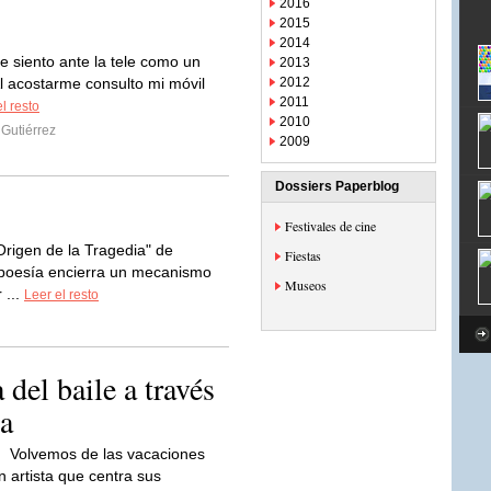
2016
2015
2014
e siento ante la tele como un
2013
l acostarme consulto mi móvil
2012
2011
l resto
2010
Gutiérrez
2009
Dossiers Paperblog
Festivales de cine
Origen de la Tragedia" de
Fiestas
 poesía encierra un mecanismo
Museos
 ...
Leer el resto
 del baile a través
ca
Volvemos de las vacaciones
n artista que centra sus