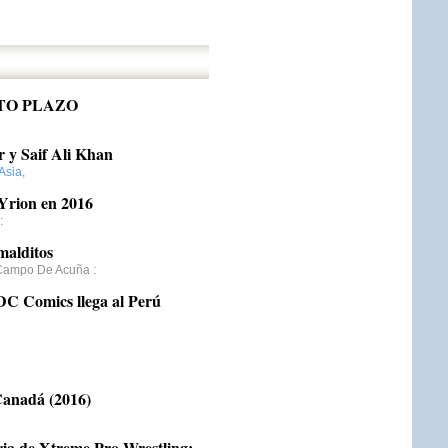
TO PLAZO
r y Saif Ali Khan
Asia
,
 Yrion en 2016
:
malditos
 Campo De Acuña
:
DC Comics llega al Perú
 Canadá (2016)
oria de Xtreme Pro Wrestling: