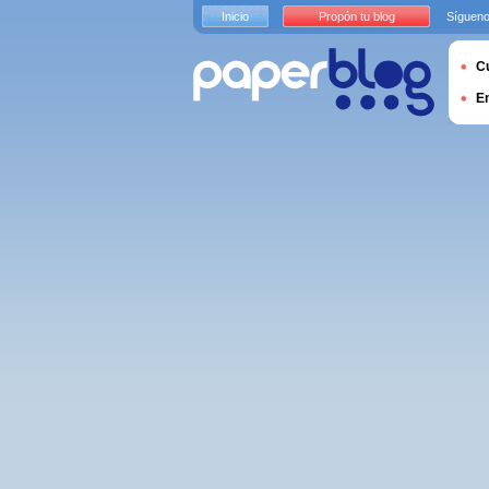
Inicio
Propón tu blog
Sígueno
Cu
E