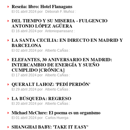
Reseña: libro: Hotel Flanagans
El 01 abril 2024 por
Déborah F. Muñoz
:
DEL TIEMPO Y SU MISERIA - FULGENCIO
ANTONIO LÓPEZ AGÜERA
El 16 abril 2024 por
Antonioparrasanz
:
LA SANTA CECILIA: EN DIRECTO EN MADRID Y
BARCELONA
El 02 abril 2024 por
Alberto CaÑas
:
ELEFANTES, 30 ANIVERSARIO EN MADRID:
INTERCAMBIO DE ENERGÍA Y SUEÑO
CUMPLIDO [CRÓNICA]
El 17 abril 2024 por
Alberto CaÑas
:
QUERALT LAHOZ: 'PEDÍ PERDÓN'
El 29 abril 2024 por
Alberto CaÑas
:
LA BÚSQUEDA: REGRESO
El 20 abril 2024 por
Alberto CaÑas
:
Michael McClure: El poema es un organismo
El 01 abril 2024 por
Carlos Huerga
:
SHANGHAI BABY: 'TAKE IT EASY'