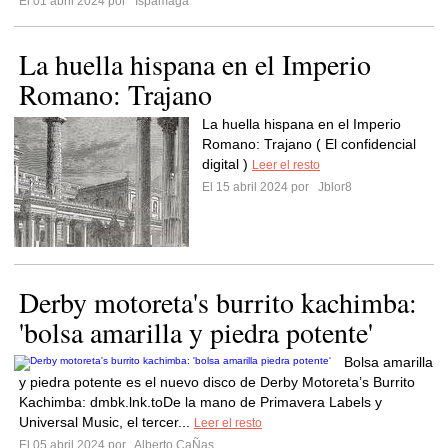
El 01 abril 2024 por
Ispamaga
La huella hispana en el Imperio
Romano: Trajano
La huella hispana en el Imperio
Romano: Trajano ( El confidencial
digital )
Leer el resto
El 15 abril 2024 por
Jblor8
Derby motoreta's burrito kachimba:
'bolsa amarilla y piedra potente'
Bolsa amarilla
y piedra potente es el nuevo disco de Derby Motoreta’s Burrito
Kachimba: dmbk.lnk.toDe la mano de Primavera Labels y
Universal Music, el tercer...
Leer el resto
El 05 abril 2024 por
Alberto CaÑas