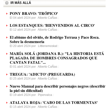
IR MÁS ALLÁ
PONY BRAVO: 'TRÓPICO'
El 04 abril 2024 por
Alberto CaÑas
:
LOS ESTANQUES: 'BIENVENIDOS AL CIRCO'
El 12 abril 2024 por
Alberto CaÑas
:
El abismo del olvido, de Rodrigo Terrasa y Paco Roca.
Sobre la desmemoria
El 20 abril 2024 por
Littlenemoskat
:
MARÍA SOLÁ (JORDANA B.): "LA HISTORIA ESTÁ
PLAGADA DE HOMBRES CONSAGRADOS QUE
CANTAN FATAL"...
El 01 abril 2024 por
Alberto CaÑas
:
TREGUA: 'ADICTO' (PREGUARDA)
El 25 abril 2024 por
Alberto CaÑas
:
Nuevo Manual para describir personajes negros (describir
la piel sin dificultad)
El 19 abril 2024 por
Pipervalca
:
ATALAYA ROJA: 'CABO DE LAS TORMENTAS'
El 15 abril 2024 por
Alberto CaÑas
: