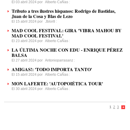
El 03 abril 2024 por
Alberto CaÑas
:
Tributo a tres ilustres hispanos: Rodrigo de Bastidas,
Juan de la Cosa y Blas de Lezo
El 15 abril 2024 por
Jblor8
:
MAD COOL FESTIVAL: GIRA 'VIBRA MAHOU BY
MAD COOL FESTIVAL'
El 23 abril 2024 por
Alberto CaÑas
:
LA ÚLTIMA NOCHE CON EDU - ENRIQUE PÉREZ
BALSA
El 27 abril 2024 por
Antonioparrasanz
:
AMIGAS!: 'TODO IMPORTA TANTO'
El 15 abril 2024 por
Alberto CaÑas
:
MON LAFERTE: 'AUTOPOIÉTICA TOUR'
El 30 abril 2024 por
Alberto CaÑas
:
1
2
3