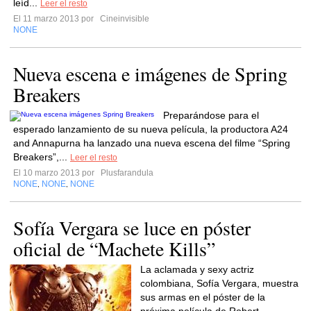
leíd...
Leer el resto
El 11 marzo 2013 por
Cineinvisible
NONE
Nueva escena e imágenes de Spring
Breakers
Preparándose para el
esperado lanzamiento de su nueva película, la productora A24
and Annapurna ha lanzado una nueva escena del filme “Spring
Breakers”,...
Leer el resto
El 10 marzo 2013 por
Plusfarandula
NONE
NONE
NONE
,
,
Sofía Vergara se luce en póster
oficial de “Machete Kills”
La aclamada y sexy actriz
colombiana, Sofía Vergara, muestra
sus armas en el póster de la