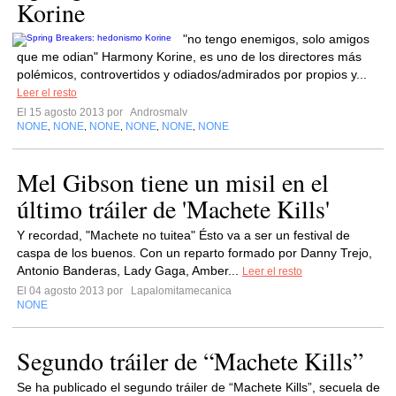
Korine
"no tengo enemigos, solo amigos
que me odian" Harmony Korine, es uno de los directores más
polémicos, controvertidos y odiados/admirados por propios y...
Leer el resto
El 15 agosto 2013 por
Androsmalv
NONE
NONE
NONE
NONE
NONE
NONE
,
,
,
,
,
Mel Gibson tiene un misil en el
último tráiler de 'Machete Kills'
Y recordad, "Machete no tuitea" Ésto va a ser un festival de
caspa de los buenos. Con un reparto formado por Danny Trejo,
Antonio Banderas, Lady Gaga, Amber...
Leer el resto
El 04 agosto 2013 por
Lapalomitamecanica
NONE
Segundo tráiler de “Machete Kills”
Se ha publicado el segundo tráiler de “Machete Kills”, secuela de