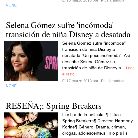
El 18 marzo 2013 por
Plusfarandula
NONE
Selena Gómez sufre 'incómoda'
transición de niña Disney a desatada
Selena Gómez sufre "incómoda"
transición de niña Disney a
desatada "Un poco incómoda''. Así
describe Selena Gómez su
transición de niña de Disney a...
Leer
el resto
El 17 marzo 2013 por
Plusfarandula
NONE
RESEÑA;; Spring Breakers
f i c h a de la película .¶ Título.
Spring Breakers¶ Director. Harmony
Korine¶ Género. Drama, crimen,
drogas, adolescente.s i n o p s i s