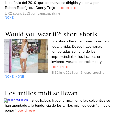
la película del 2010, que de nuevo es dirigida y escrita por
Robert Rodríguez. Danny Trejo...
Leer el resto
El 02 agosto 2013 por
Lamagiadelcine
NONE
Would you wear it?: short shorts
Los shorts llevan en nuestro armario
toda la vida. Desde hace varias
temporadas son uno de los
imprescindibles, los lucimos en
invierno, verano, entretiempo y...
Leer el resto
El 31 julio 2013 por
Shoppercrossing
NONE
NONE
,
Los anillos midi se llevan
Si os habéis fijado, últimamente las celebrities se
han apuntado a la tendencia de los anillos midi, es decir “a medio
poner”.
Leer el resto