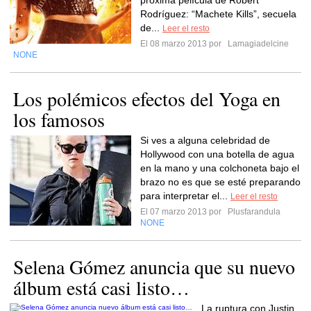
próxima película de Robert
Rodríguez: “Machete Kills”, secuela
de...
Leer el resto
El 08 marzo 2013 por
Lamagiadelcine
NONE
Los polémicos efectos del Yoga en
los famosos
Si ves a alguna celebridad de
Hollywood con una botella de agua
en la mano y una colchoneta bajo el
brazo no es que se esté preparando
para interpretar el...
Leer el resto
El 07 marzo 2013 por
Plusfarandula
NONE
Selena Gómez anuncia que su nuevo
álbum está casi listo…
La ruptura con Justin