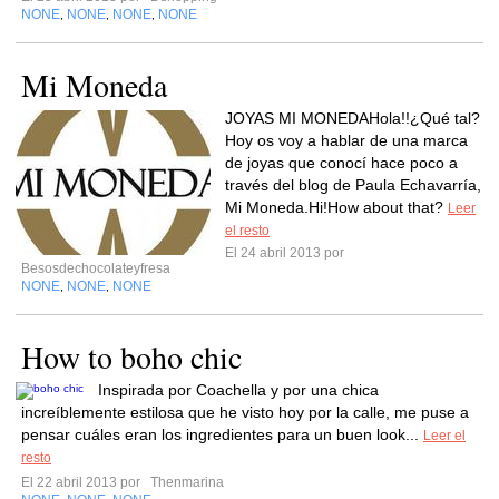
NONE
NONE
NONE
NONE
,
,
,
Mi Moneda
JOYAS MI MONEDAHola!!¿Qué tal?
Hoy os voy a hablar de una marca
de joyas que conocí hace poco a
través del blog de Paula Echavarría,
Mi Moneda.Hi!How about that?
Leer
el resto
El 24 abril 2013 por
Besosdechocolateyfresa
NONE
NONE
NONE
,
,
How to boho chic
Inspirada por Coachella y por una chica
increíblemente estilosa que he visto hoy por la calle, me puse a
pensar cuáles eran los ingredientes para un buen look...
Leer el
resto
El 22 abril 2013 por
Thenmarina