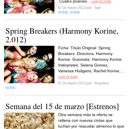
.Cuatro jóvenes...
Leer el resto
El 16 marzo 2013 por
Sae
NONE
NONE
,
Spring Breakers (Harmony Korine,
2.012)
Ficha: Título Original: Spring
Breakers. Directora: Harmony
Korine. Guionista: Harmony Korine.
Intérpretes: Selena Gomez,
Vanessa Hudgens, Rachel Korine,...
Leer el resto
El 16 marzo 2013 por
Rugoleor
NONE
Semana del 15 de marzo [Estrenos]
Otra semana más la oferta se
rellena con nuevas cintas que
luchan por reacudar almenos lo que