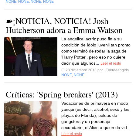
NONE
NONE
NONE
NONE
,
,
,
➽¡NOTICIA, NOTICIA! Josh
Hutcherson adora a Emma Watson
La angelical actriz puso fin a su
condición de ídolo juvenil tan pronto
como terminó de rodar la saga de
'Harry Potter', pero eso no quiere
decir que algunos...
Leer el resto
El 28 diciembre 2013 por
Everdeengirls
NONE
NONE
,
Críticas: 'Spring breakers' (2013)
Vacaciones de primavera en modo
yanqui (es decir, alcohol, sexo y las
playas de Florida), peleas de
gángsters y un personaje
secundario, el Alien a quien da vid...
Leer el resto