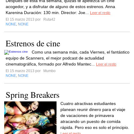
Después de esta fría semana, quizás te apetezca un cine
acogedor, y a disfrutar de alguno de estos estrenos. Anna
Karenina Duración: 130 min. Director: Joe...
Leer el resto
El 15 marzo 2013 por
Ruta42
NONE
NONE
,
Estrenos de cine
Como una semana más, cada Viernes, el fantástico
equipo de Scanners, el mejor podcast de actualidad
cinematográfica, formado por Alfredo Mantec...
Leer el resto
El 15 marzo 2013 por
Mumbo
NONE
NONE
,
Spring Breakers
Cuatro atractivas estudiantes
planean reunir dinero para el viaje
de vacaciones de primavera
atracando un puesto de comida
rápida. Pero eso es solo el principio.
Leer el resto