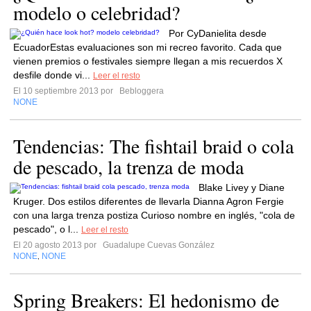
modelo o celebridad?
Por CyDanielita desde
EcuadorEstas evaluaciones son mi recreo favorito. Cada que
vienen premios o festivales siempre llegan a mis recuerdos X
desfile donde vi...
Leer el resto
El 10 septiembre 2013 por
Bebloggera
NONE
Tendencias: The fishtail braid o cola
de pescado, la trenza de moda
Blake Livey y Diane
Kruger. Dos estilos diferentes de llevarla Dianna Agron Fergie
con una larga trenza postiza Curioso nombre en inglés, "cola de
pescado", o l...
Leer el resto
El 20 agosto 2013 por
Guadalupe Cuevas González
NONE
NONE
,
Spring Breakers: El hedonismo de