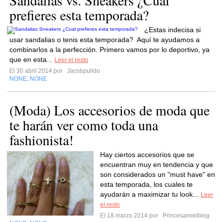
Sandalias vs. Sneakers ¿Cual
prefieres esta temporada?
¿Estas indecisa si
usar sandalias o tenis esta temporada? Aquí te ayudamos a
combinarlos a la perfección. Primero vamos por lo deportivo, ya
que en esta...
Leer el resto
El 30 abril 2014 por
Jacobpulido
NONE
NONE
,
(Moda) Los accesorios de moda que
te harán ver como toda una
fashionista!
Hay ciertos accesorios que se
encuentran muy en tendencia y que
son considerados un "must have" en
esta temporada, los cuales te
ayudarán a maximizar tu look...
Leer
el resto
El 18 marzo 2014 por
Princesamielblog