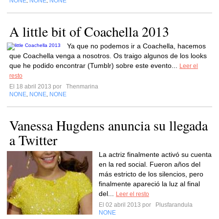
NONE
NONE
NONE
,
,
A little bit of Coachella 2013
Ya que no podemos ir a Coachella, hacemos
que Coachella venga a nosotros. Os traigo algunos de los looks
que he podido encontrar (Tumblr) sobre este evento...
Leer el
resto
El 18 abril 2013 por
Thenmarina
NONE
NONE
NONE
,
,
Vanessa Hugdens anuncia su llegada
a Twitter
La actriz finalmente activó su cuenta
en la red social. Fueron años del
más estricto de los silencios, pero
finalmente apareció la luz al final
del...
Leer el resto
El 02 abril 2013 por
Plusfarandula
NONE