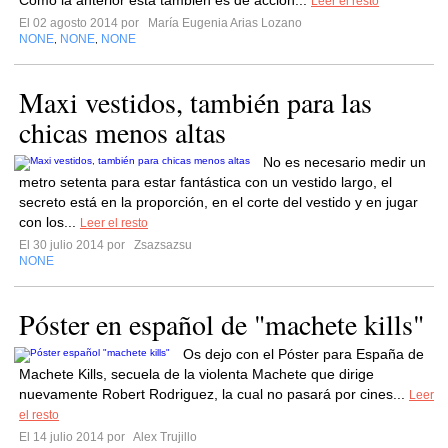
Como la anterior esta también es de acción...
Leer el resto
El 02 agosto 2014 por
María Eugenia Arias Lozano
NONE
NONE
NONE
,
,
Maxi vestidos, también para las
chicas menos altas
No es necesario medir un
metro setenta para estar fantástica con un vestido largo, el
secreto está en la proporción, en el corte del vestido y en jugar
con los...
Leer el resto
El 30 julio 2014 por
Zsazsazsu
NONE
Póster en español de "machete kills"
Os dejo con el Póster para España de
Machete Kills, secuela de la violenta Machete que dirige
nuevamente Robert Rodriguez, la cual no pasará por cines...
Leer
el resto
El 14 julio 2014 por
Alex Trujillo