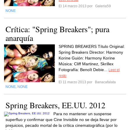
El 14 marzo 2013 por
Galeria59
NONE
Crítica: "Spring Breakers"; pura
anarquía
SPRING BREAKERS Título Original:
Spring Breakers Director: Harmony
Korine Guión: Harmony Korine
Música: Cliff Martinez, Skrillex
Fotografía: Benoît Debie...
Leer el
resto
El 11 marzo 2013 por
Banacafalata
NONE
NONE
,
Spring Breakers, EE.UU. 2012
Para no mantener un suspense
superfluo y confirmar que Cine Invisible no se deja llevar por
prejuicios, pecado mortal de la crítica cinematográfica (por lo