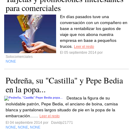
para comerciales
En días pasados tuve una
conversación con un compañero en
base a rentabilizar los gastos de
viaje que nos abona nuestra
empresa en base a pequeños
trucos.
Leer el resto
El 05 septiembre 2014 por
Solocomerciales
NONE
Pedreña, su "Castilla" y Pepe Bedia
en la popa...
Destaca la figura de su
inolvidable patrón, Pepe Bedia, el anciano de boina, camisa
blanca y pantalones largos situado de pie en la popa de la
embarcación.......
Leer el resto
El 04 septiembre 2014 por
Davidp21771
NONE
NONE
NONE
,
,