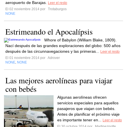
aeropuerto de Barajas.
Leer el resto
El 02 noviembre 2014 por
Trotaburgos
NONE
Estrimeando el Apocalípsis
Whore of Babylon (William Blake, 1809).
Nací después de las grandes exploraciones del globo: 500 años
después de las circunnavegaciones y las primeras...
Leer el resto
El 01 noviembre 2014 por
Adrover
NONE
NONE
,
Las mejores aerolíneas para viajar
con bebés
Algunas aerolíneas ofrecen
servicios especiales para aquellos
pasajeros que viajan con bebés.
Antes de planificar el próximo viaje
es importante tener en...
Leer el resto
El 30 octubre 2014 por
Martineznotte