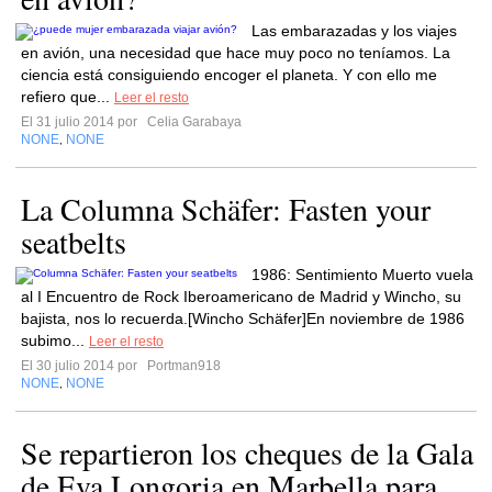
Las embarazadas y los viajes
en avión, una necesidad que hace muy poco no teníamos. La
ciencia está consiguiendo encoger el planeta. Y con ello me
refiero que...
Leer el resto
El 31 julio 2014 por
Celia Garabaya
NONE
NONE
,
La Columna Schäfer: Fasten your
seatbelts
1986: Sentimiento Muerto vuela
al I Encuentro de Rock Iberoamericano de Madrid y Wincho, su
bajista, nos lo recuerda.[Wincho Schäfer]En noviembre de 1986
subimo...
Leer el resto
El 30 julio 2014 por
Portman918
NONE
NONE
,
Se repartieron los cheques de la Gala
de Eva Longoria en Marbella para