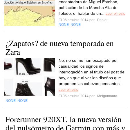
encantadora de Miguel Esteban,
población de La Mancha Alta de
Toledo, oí hablar de un...
Leer el resto
El 06 octubre 2014 por
Pablet
NONE
NONE
,
¿Zapatos? de nueva temporada en
Zara
No, no se me han escapado por
casualidad los signos de
interrogación en el título del post de
hoy, es que al ver los diseños que
proponen las cabezas pensantes...
Leer el resto
El 06 octubre 2014 por
Meigamoura
NONE
NONE
,
Forerunner 920XT, la nueva versión
del pulsómetro de Garmin con más y