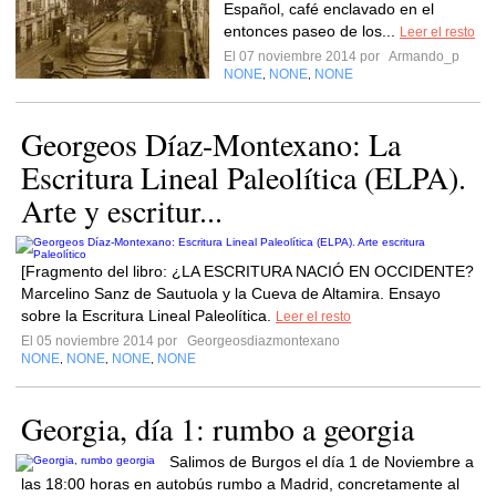
Español, café enclavado en el
entonces paseo de los...
Leer el resto
El 07 noviembre 2014 por
Armando_p
NONE
NONE
NONE
,
,
Georgeos Díaz-Montexano: La
Escritura Lineal Paleolítica (ELPA).
Arte y escritur...
[Fragmento del libro: ¿LA ESCRITURA NACIÓ EN OCCIDENTE?
Marcelino Sanz de Sautuola y la Cueva de Altamira. Ensayo
sobre la Escritura Lineal Paleolítica.
Leer el resto
El 05 noviembre 2014 por
Georgeosdiazmontexano
NONE
NONE
NONE
NONE
,
,
,
Georgia, día 1: rumbo a georgia
Salimos de Burgos el día 1 de Noviembre a
las 18:00 horas en autobús rumbo a Madrid, concretamente al