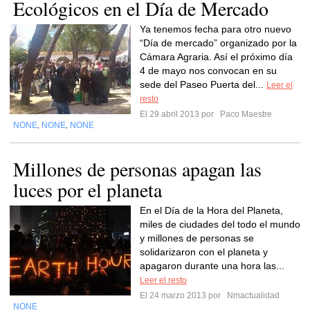
Ecológicos en el Día de Mercado
Ya tenemos fecha para otro nuevo
“Día de mercado” organizado por la
Cámara Agraria. Así el próximo día
4 de mayo nos convocan en su
sede del Paseo Puerta del...
Leer el
resto
El 29 abril 2013 por
Paco Maestre
NONE
NONE
NONE
,
,
Millones de personas apagan las
luces por el planeta
En el Día de la Hora del Planeta,
miles de ciudades del todo el mundo
y millones de personas se
solidarizaron con el planeta y
apagaron durante una hora las...
Leer el resto
El 24 marzo 2013 por
Nmactualidad
NONE