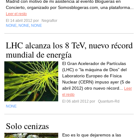
Madrid con motivo de mi asistencia al evento Blogueras en
Concierto, organizado por Somosblogeras.com, una plataforma...
Leer el resto
El 14 abril 2012 por
Negraflor
NONE
NONE
NONE
,
,
LHC alcanza los 8 TeV, nuevo récord
mundial de energía
El Gran Acelerador de Partículas
(LHC) o “la máquina de Dios” del
Laboratorio Europeo de Física
Nuclear (CERN) impuso ayer (5 de
abril 2012) otro nuevo récord...
Leer
el resto
El 06 abril 2012 por
Quantum-Rd
NONE
Solo cenizas
Eso es lo que dejaremos a las