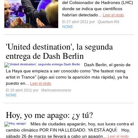
del Colisionador de Hadrones (LHC)
donde se indica que científicos
habrían detectado...
Leer el resto
El 27 abril 2011 por
Quantum-Rd
NONE
'United destination', la segunda
entrega de Dash Berlin
Dash Berlin, el genio de
La Haya que empieza a ser conocido como "the fastest rising
artist in Trance" (algo así como la aparición más rápida), ya ha
puesto en...
Leer el resto
El 26 abril 2011 por
Mariovansouness
NONE
Hoy, yo me apago: ¿y tú?
Miles de ciudades apagarán, hoy, sus luces contra el
cambio climático POR FIN HA LLEGADO. YA ESTÁ AQUÍ: Hoy,
sábado 26 de marzo se llevará a cabo un apagón...
Leer el resto