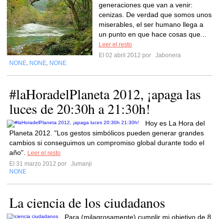
generaciones que van a venir:
cenizas. De verdad que somos unos
miserables, el ser humano llega a
un punto en que hace cosas que...
Leer el resto
El 02 abril 2012 por
Jabonera
NONE
NONE
NONE
,
,
#laHoradelPlaneta 2012, ¡apaga las
luces de 20:30h a 21:30h!
Hoy es La Hora del
Planeta 2012. "Los gestos simbólicos pueden generar grandes
cambios si conseguimos un compromiso global durante todo el
año".
Leer el resto
El 31 marzo 2012 por
Jumanji
NONE
La ciencia de los ciudadanos
Para (milagrosamente) cumplir mi objetivo de 8