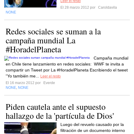
Leer el resto
El 28 marzo 2012 por
Caroldavila
NONE
Redes sociales se suman a la
campaña mundial La
#HoradelPlaneta
Campaña mundial
en Chile tiene lanzamiento en redes sociales: WWF te invita a
compartir un Tweet por La #HoradelPlaneta Escribiendo el tweet
“Yo también me...
Leer el resto
El 16 marzo 2012 por
Everde
NONE
NONE
,
Piden cautela ante el supuesto
hallazgo de la 'partícula de Dios'
Luego del revuelo causado por la
filtración de un documento interno