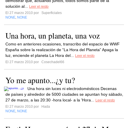
demostrar que, actuando juntos, todos somos parte de la
solución al...
Leer el resto
El 27 marzo 2010 por
Superficiales
NONE
NONE
,
Una hora, un planeta, una voz
Como en anteriores ocasiones, transcribo del espacio de WWF
España sobre la realización de “La Hora del Planeta” Apaga la
luz, enciende el planeta La Hora del...
Leer el resto
El 27 marzo 2010 por
Cosechadel66
Yo me apunto...¿y tu?
Una hora sin luces ni electrodomésticos Decenas
de países y alrededor de 5000 ciudades se apuntan hoy sábado,
27 de marzo, a las 20:30 -hora local- a la 'Hora...
Leer el resto
El 27 marzo 2010 por
Hada
NONE
NONE
,