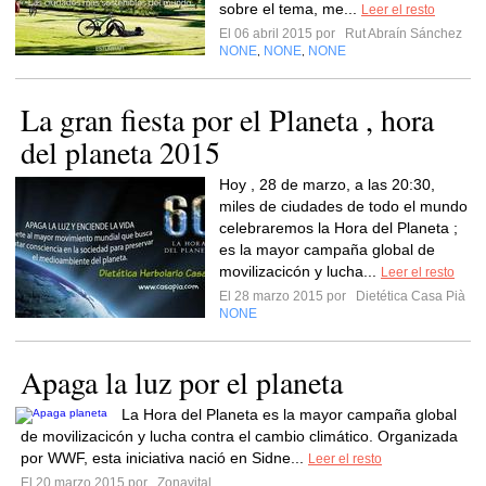
sobre el tema, me...
Leer el resto
El 06 abril 2015 por
Rut Abraín Sánchez
NONE
NONE
NONE
,
,
La gran fiesta por el Planeta , hora
del planeta 2015
Hoy , 28 de marzo, a las 20:30,
miles de ciudades de todo el mundo
celebraremos la Hora del Planeta ;
es la mayor campaña global de
movilizacicón y lucha...
Leer el resto
El 28 marzo 2015 por
Dietética Casa Pià
NONE
Apaga la luz por el planeta
La Hora del Planeta es la mayor campaña global
de movilizacicón y lucha contra el cambio climático. Organizada
por WWF, esta iniciativa nació en Sidne...
Leer el resto
El 20 marzo 2015 por
Zonavital