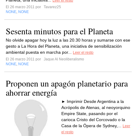
Planeta, una iniciativa...
Leer el resto
El 26 marzo 2011 por
Tavarez25
NONE
NONE
,
Sesenta minutos para el Planeta
No olvide apagar hoy la luz a las 20.30 horas y sumarse con ese
gesto a La Hora del Planeta, una iniciativa de sensibilización
ambiental puesta en marcha por...
Leer el resto
El 26 marzo 2011 por
Jaque Al Neoliberalismo
NONE
NONE
,
Proponen un apagón planetario para
ahorrar energía
► Imprimir Desde Argentina a la
Acrópolis de Atenas, al neoyorquino
Empire State, pasando por el
carioca Cristo del Corcovado o la
Casa de la Ópera de Sydney,...
Leer
el resto