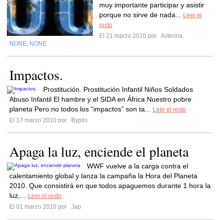
muy importante participar y asistir
porque no sirve de nada...
Leer el
resto
El 21 marzo 2010 por
Asterina
NONE
NONE
,
Impactos.
Prostitución. Prostitución Infantil Niños Soldados
Abuso Infantil El hambre y el SIDA en África Nuestro pobre
planeta Pero no todos los “impactos” son ta...
Leer el resto
El 17 marzo 2010 por
Bypils
Apaga la luz, enciende el planeta
WWF vuelve a la carga contra el
calentamiento global y lanza la campaña la Hora del Planeta
2010. Que consistirá en que todos apaguemos durante 1 hora la
luz,...
Leer el resto
El 01 marzo 2010 por
Jap