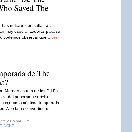
 Who Saved The
Las noticias que saltan a la
tan muy esperanzadoras para su
ie, podemos observar que...
Leer
emporada de The
ma?
an Morgan es uno de los DILFs
ncia del panorama seriéfilo
 fichaje en la séptima temporada
d Wife le ha convertido en...
mbre 2015 por
Dro
E
NONE
,