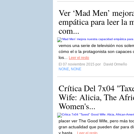
Ver ‘Mad Men’ mejora
empática para leer la 
com...
vemos una serie de televisión nos sole
cómo el o la protagonista son capaces
los...
Leer el resto
El 07 noviembre 2015 por
David Ormeño
NONE
NONE
,
Crítica Del 7x04 "Ta
Wife: Alicia, The Afr
Women's...
placer ver The Good Wife, pero más to
gran actualidad que pueden dar para d
y hasta...
Leer el resto