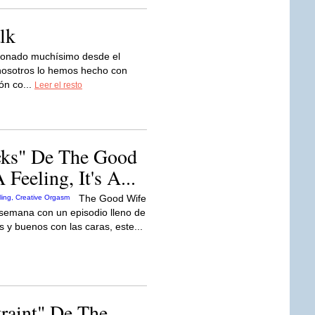
lk
ucionado muchísimo desde el
nosotros lo hemos hecho con
ón co...
Leer el resto
acks" De The Good
Feeling, It's A...
The Good Wife
 semana con un episodio lleno de
os y buenos con las caras, este...
traint" De The