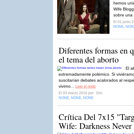
hemos unid
Wife Blog
sobre una 
El 01 junio 
NONE
NON
,
Diferentes formas en q
el tema del aborto
El a
extremadamente polémico. Si viviéramo
suscitarían debates acalorados al respe
vivimo...
Leer el resto
El 03 marzo 2016 por
Dro
NONE
NONE
NONE
,
,
Crítica Del 7x15 "Tar
Wife: Darkness Never