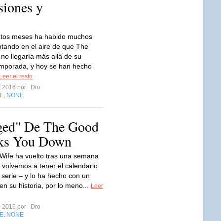
siones y
stos meses ha habido muchos
otando en el aire de que The
no llegaría más allá de su
mporada, y hoy se han hecho
Leer el resto
ro 2016 por
Dro
E
NONE
,
dged" De The Good
aks You Down
ife ha vuelto tras una semana
 volvemos a tener el calendario
a serie – y lo ha hecho con un
en su historia, por lo meno...
Leer
ro 2016 por
Dro
E
NONE
,