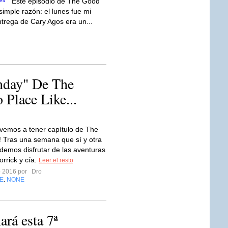
Este episodio de The Good
imple razón: el lunes fue mi
trega de Cary Agos era un...
nday" De The
 Place Like...
olvemos a tener capítulo de The
 Tras una semana que sí y otra
demos disfrutar de las aventuras
lorrick y cía.
Leer el resto
ro 2016 por
Dro
E
NONE
,
rá esta 7ª