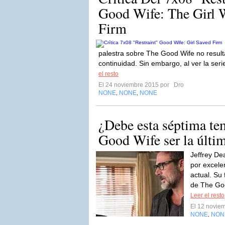
Good Wife: The Girl
Firm
palestra sobre The Good Wife no resul
continuidad. Sin embargo, al ver la ser
el resto
El 24 noviembre 2015 por
Dro
NONE
NONE
NONE
,
,
¿Debe esta séptima t
Good Wife ser la últi
Jeffrey De
por excele
actual. Su
de The Goo
Leer el resto
El 12 novie
NONE
NON
,