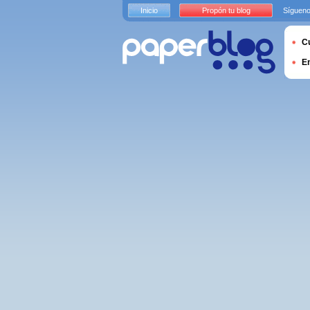
Inicio
Propón tu blog
Sígueno
Cu
E