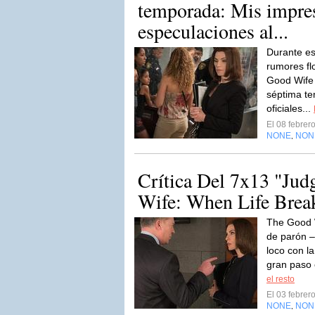
temporada: Mis impre
especulaciones al...
Durante e
rumores fl
Good Wife 
séptima te
oficiales...
El 08 febre
NONE
NON
,
Crítica Del 7x13 "Ju
Wife: When Life Bre
The Good W
de parón –
loco con l
gran paso 
el resto
El 03 febre
NONE
NON
,