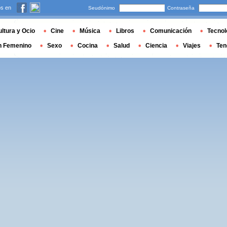
s en
Seudónimo
Contraseña
ltura y Ocio
Cine
Música
Libros
Comunicación
Tecnol
n Femenino
Sexo
Cocina
Salud
Ciencia
Viajes
Ten