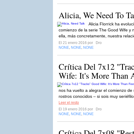
Alicia, We Need To Ta
Alicia Florrick ha evol
comienzo de la serie The Good Wife y 
ella, más concretamente, nuestra relaci
El 21 enero 2016 por
Dro
NONE
NONE
NONE
,
,
Crítica Del 7x12 "Tr
Wife: It's More Than A 
nos ha vuelto a alegrar el comienzo de
rostros conocidos – si sois muy seriéfil
Leer el resto
El 19 enero 2016 por
Dro
NONE
NONE
NONE
,
,
Crítica Del 7x08 "Res