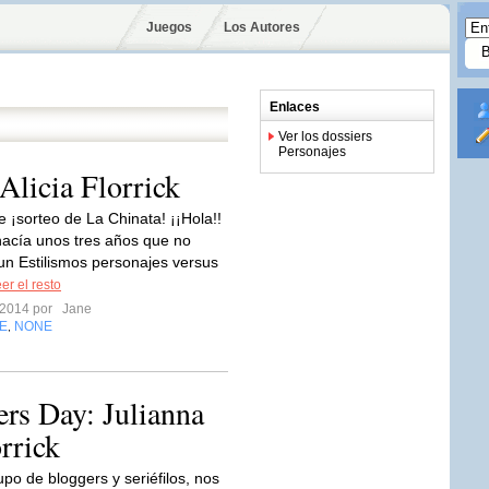
Juegos
Los Autores
Enlaces
Ver los dossiers
Personajes
Alicia Florrick
 ¡sorteo de La Chinata! ¡¡Hola!!
acía unos tres años que no
n Estilismos personajes versus
er el resto
 2014 por
Jane
E
NONE
,
rs Day: Julianna
rrick
upo de bloggers y seriéfilos, nos