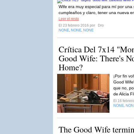
Wife era muy especial para mí por una s
cumpleaños y claro, tener una nueva en
Leer el resto
El 23 febrero 2016 por
Dro
NONE
NONE
NONE
,
,
Crítica Del 7x14 "Mo
Good Wife: There's No
Home?
¡Por fin v
Good Wife!
que no, po
de Alicia F
El 16 febre
NONE
NON
,
The Good Wife termina