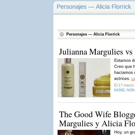
Personajes — Alicia Florrick
Personajes — Alicia Florrick
Julianna Margulies vs 
Estamos de
Creo que h
hacíamos u
actrices.
Le
El 17 marzo
NONE
NON
,
The Good Wife Blogge
Margulies y Alicia Flo
Hoy, un gr