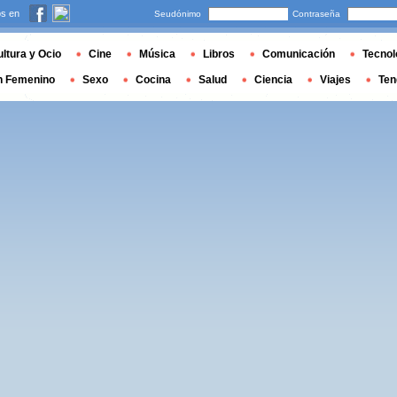
s en
Seudónimo
Contraseña
ltura y Ocio
Cine
Música
Libros
Comunicación
Tecnol
n Femenino
Sexo
Cocina
Salud
Ciencia
Viajes
Ten