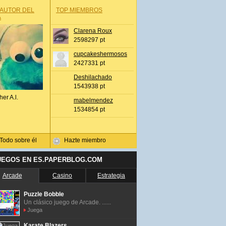
 AUTOR DEL
TOP MIEMBROS
A
Clarena Roux
2598297 pt
cupcakeshermosos
2427331 pt
Deshilachado
1543938 pt
her A.l.
mabelmendez
1534854 pt
Todo sobre él
Hazte miembro
UEGOS EN ES.PAPERBLOG.COM
Arcade
Casino
Estrategia
Puzzle Bobble
Un clásico juego de Arcade. ......
Juega
Karate Blazers