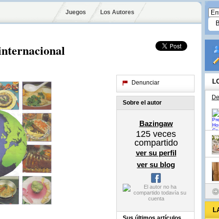
Juegos
Los Autores
internacional
L
Denunciar
De
Sobre el autor
Bazingaw
125
veces
compartido
ver su perfil
ver su blog
L
Sus últimos artículos