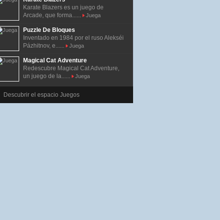
Karate Blazers es un juego de
Arcade, que forma......
Juega
Puzzle De Bloques
Inventado en 1984 por el ruso Alekséi
Pázhitnov, e......
Juega
Magical Cat Adventure
Redescubre Magical Cat Adventure,
un juego de la......
Juega
Descubrir el espacio Juegos