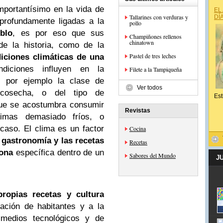
portantísimo en la vida de
EL
Tallarines con verduras y
DÍ
profundamente ligadas a la
pollo
blo
, es por eso que sus
Champiñones rellenos
chinatown
de la historia, como de la
Pastel de tres leches
diciones climáticas de una
diciones influyen en la
Filete a la Tampiqueña
, por ejemplo la clase de
Ver todos
osecha, o del tipo de
Est
e se acostumbra consumir
Revistas
imas demasiado fríos, o
caso. El clima es un factor
Cocina
a
gastronomía y las recetas
Recetas
ona
específica dentro de un
Sabores del Mundo
J
ropias recetas y cultura
ración de habitantes y a la
s medios tecnológicos y de