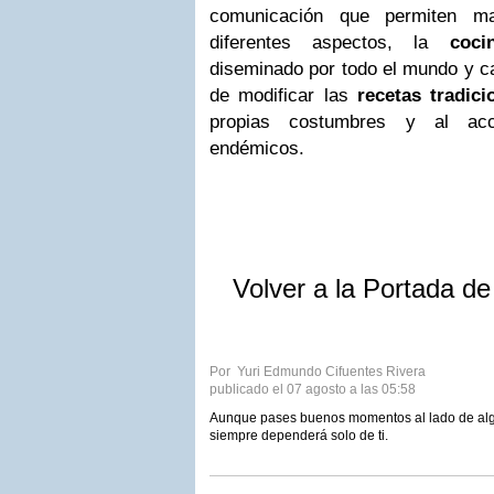
comunicación que permiten ma
diferentes aspectos, la
coci
diseminado por todo el mundo y c
de modificar las
recetas tradici
propias costumbres y al acc
endémicos.
Volver a la Portada d
Por Yuri Edmundo Cifuentes Rivera
publicado el 07 agosto a las 05:58
Aunque pases buenos momentos al lado de algui
siempre dependerá solo de ti.