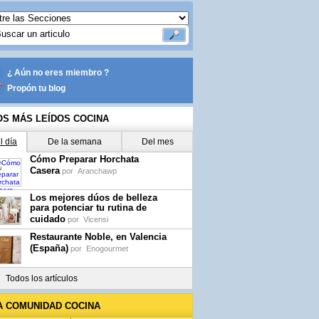
¿ Aún no eres miembro ?
Propón tu blog
OS MÁS LEÍDOS COCINA
l día
De la semana
Del mes
Cómo Preparar Horchata
Casera
por
Aranchawp
Los mejores dúos de belleza
para potenciar tu rutina de
cuidado
por
Vicensi
Restaurante Noble, en Valencia
(España)
por
Enogourmet
Todos los artículos
A COMUNIDAD COCINA