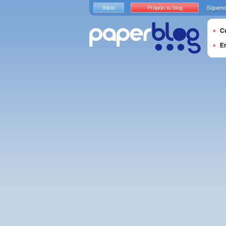
Inicio
Propón tu blog
Sígueno
Cu
E