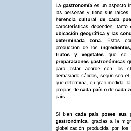
La
gastronomía
es un aspecto im
las personas y tiene sus raíces 
herencia cultural de cada pue
características dependen, tanto 
ubicación geográfica y las con
determinada zona
. Estas con
producción de los
ingredientes
frutos y vegetales
que se c
preparaciones gastronómicas
qu
para estar acorde con los cl
demasiado cálidos, según sea el 
que determina, en gran medida, l
propias de
cada país
o de
cada z
país.
Si bien
cada país posee sus p
gastronómica
, gracias a la mig
globalización producida por lo