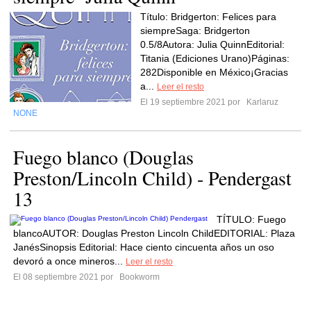
Título: Bridgerton: Felices para
siempreSaga: Bridgerton
0.5/8Autora: Julia QuinnEditorial:
Titania (Ediciones Urano)Páginas:
282Disponible en México¡Gracias
a...
Leer el resto
El 19 septiembre 2021 por
Karlaruz
NONE
Fuego blanco (Douglas
Preston/Lincoln Child) - Pendergast
13
TÍTULO: Fuego
blancoAUTOR: Douglas Preston Lincoln ChildEDITORIAL: Plaza
JanésSinopsis Editorial: Hace ciento cincuenta años un oso
devoró a once mineros...
Leer el resto
El 08 septiembre 2021 por
Bookworm