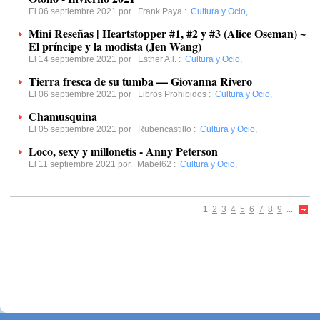
El 06 septiembre 2021 por
Frank Paya
:
Cultura y Ocio
,
Mini Reseñas | Heartstopper #1, #2 y #3 (Alice Oseman) ~
El príncipe y la modista (Jen Wang)
El 14 septiembre 2021 por
Esther A.l.
:
Cultura y Ocio
,
Tierra fresca de su tumba — Giovanna Rivero
El 06 septiembre 2021 por
Libros Prohibidos
:
Cultura y Ocio
,
Chamusquina
El 05 septiembre 2021 por
Rubencastillo
:
Cultura y Ocio
,
Loco, sexy y millonetis - Anny Peterson
El 11 septiembre 2021 por
Mabel62
:
Cultura y Ocio
,
1
2
3
4
5
6
7
8
9
...