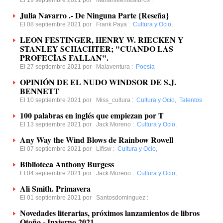
El 19 septiembre 2021 por
Marianleemaslibros
:
Julia Navarro .- De Ninguna Parte {Reseña}
El 08 septiembre 2021 por
Frank Paya
:
Cultura y Ocio
,
LEON FESTINGER, HENRY W. RIECKEN Y
STANLEY SCHACHTER; "CUANDO LAS
PROFECÍAS FALLAN".
El 27 septiembre 2021 por
Malaventura
:
Poesía
OPINIÓN DE EL NUDO WINDSOR DE S.J.
BENNETT
El 10 septiembre 2021 por
Miss_cultura
:
Cultura y Ocio
,
Talentos
100 palabras en inglés que empiezan por T
El 13 septiembre 2021 por
Jack Moreno
:
Cultura y Ocio
,
Any Way the Wind Blows de Rainbow Rowell
El 07 septiembre 2021 por
Lifisw
:
Cultura y Ocio
,
Biblioteca Anthony Burgess
El 04 septiembre 2021 por
Jack Moreno
:
Cultura y Ocio
,
Ali Smith. Primavera
El 01 septiembre 2021 por
Santosdominguez
:
Novedades literarias, próximos lanzamientos de libros
Otoño - Invierno 2021