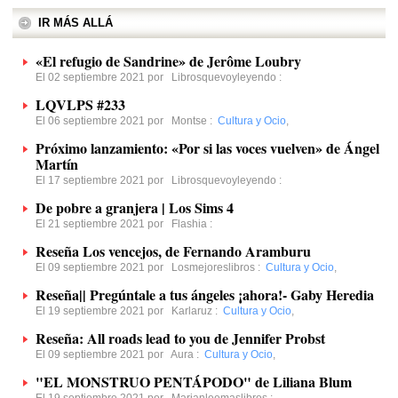
IR MÁS ALLÁ
«El refugio de Sandrine» de Jerôme Loubry
El 02 septiembre 2021 por
Librosquevoyleyendo
:
LQVLPS #233
El 06 septiembre 2021 por
Montse
:
Cultura y Ocio
,
Próximo lanzamiento: «Por si las voces vuelven» de Ángel
Martín
El 17 septiembre 2021 por
Librosquevoyleyendo
:
De pobre a granjera | Los Sims 4
El 21 septiembre 2021 por
Flashia
:
Reseña Los vencejos, de Fernando Aramburu
El 09 septiembre 2021 por
Losmejoreslibros
:
Cultura y Ocio
,
Reseña|| Pregúntale a tus ángeles ¡ahora!- Gaby Heredia
El 19 septiembre 2021 por
Karlaruz
:
Cultura y Ocio
,
Reseña: All roads lead to you de Jennifer Probst
El 09 septiembre 2021 por
Aura
:
Cultura y Ocio
,
"EL MONSTRUO PENTÁPODO" de Liliana Blum