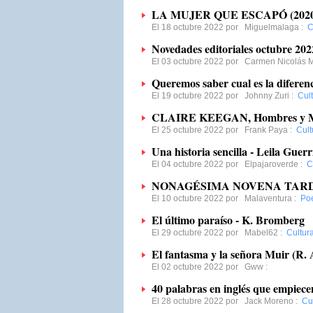
LA MUJER QUE ESCAPÓ (2020
El 18 octubre 2022 por
Miguelmalaga
:
C
Novedades editoriales octubre 202
El 03 octubre 2022 por
Carmen Nicolás M
Queremos saber cual es la diferenc
El 19 octubre 2022 por
Johnny Zuri
:
Cult
CLAIRE KEEGAN, Hombres y M
El 25 octubre 2022 por
Frank Paya
:
Cult
Una historia sencilla - Leila Guerr
El 04 octubre 2022 por
Elpajaroverde
:
C
NONAGÉSIMA NOVENA TAR
El 10 octubre 2022 por
Malaventura
:
Po
El último paraíso - K. Bromberg
El 29 octubre 2022 por
Mabel62
:
Cultur
El fantasma y la señora Muir (R.
El 02 octubre 2022 por
Gww
:
40 palabras en inglés que empiece
El 28 octubre 2022 por
Jack Moreno
:
Cu