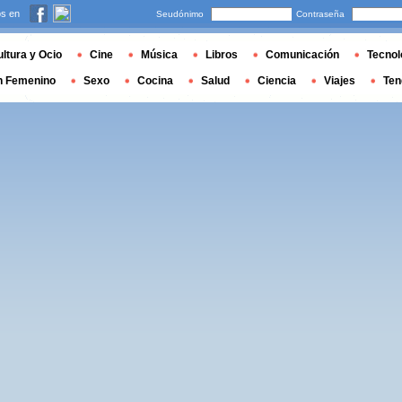
s en
Seudónimo
Contraseña
ltura y Ocio
Cine
Música
Libros
Comunicación
Tecnol
n Femenino
Sexo
Cocina
Salud
Ciencia
Viajes
Ten