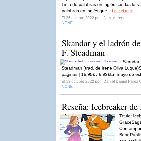
Lista de palabras en inglés con las letra
palabras en inglés que...
Leer el resto
El 26 octubre 2022 por
Jack Moreno
NONE
Skandar y el ladrón de
F. Steadman
Skandar y
Steadman (trad. de Irene Oliva Luque)S
páginas | 16,95€ / 6,99€En mayo de est
El 13 octubre 2022 por
Daniel Daniel Pérez C
NONE
Reseña: Icebreaker de
Título: Ic
GraceSaga
Contemporá
Bear Publi