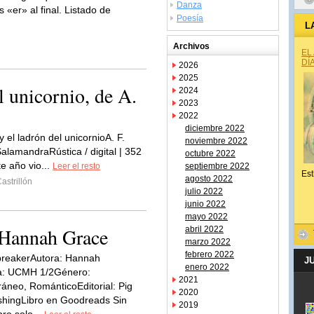
Danza
s «er» al final. Listado de
Poesía
L
Archivos
EL
DÍ
2026
2025
l unicornio, de A.
2024
2023
2022
diciembre 2022
 el ladrón del unicornioA. F.
noviembre 2022
alamandraRústica / digital | 352
octubre 2022
e año vio...
Leer el resto
septiembre 2022
Est
agosto 2022
astrillón
julio 2022
junio 2022
mayo 2022
 Hannah Grace
abril 2022
marzo 2022
febrero 2022
ebreakerAutora: Hannah
J
enero 2022
: UCMH 1/2Género:
2021
neo, RománticoEditorial: Pig
2020
shingLibro en Goodreads Sin
2019