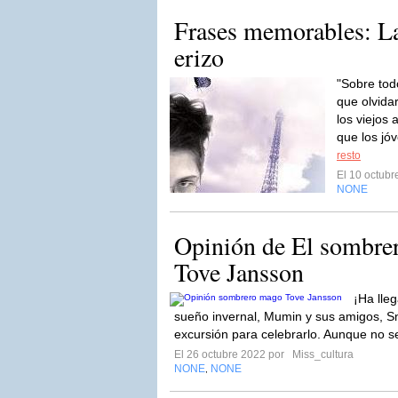
Frases memorables: La
erizo
"Sobre tod
que olvidar
los viejos
que los jó
resto
El 10 octub
NONE
Opinión de El sombre
Tove Jansson
¡Ha lleg
sueño invernal, Mumin y sus amigos, Snu
excursión para celebrarlo. Aunque no s
El 26 octubre 2022 por
Miss_cultura
NONE
NONE
,