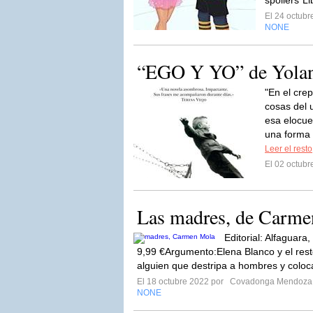
spoilers*Li
El 24 octub
NONE
“EGO Y YO” de Yolan
"En el cre
cosas del 
esa elocue
una forma t
Leer el resto
El 02 octub
Las madres, de Carm
Editorial: Alfaguar
9,99 €Argumento:Elena Blanco y el rest
alguien que destripa a hombres y coloca
El 18 octubre 2022 por
Covadonga Mendoza
NONE