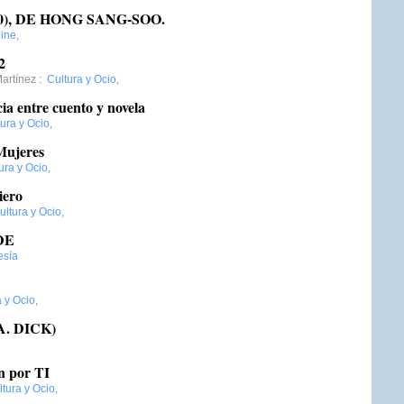
), DE HONG SANG-SOO.
ine
,
2
artínez
:
Cultura y Ocio
,
ia entre cuento y novela
ura y Ocio
,
ujeres
ura y Ocio
,
iero
ultura y Ocio
,
DE
esía
a y Ocio
,
 A. DICK)
n por TI
ltura y Ocio
,