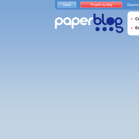
Inicio
Propón tu blog
Sígueno
Cu
E