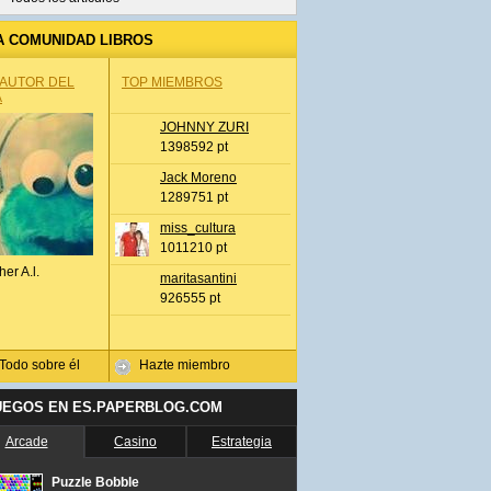
A COMUNIDAD LIBROS
 AUTOR DEL
TOP MIEMBROS
A
JOHNNY ZURI
1398592 pt
Jack Moreno
1289751 pt
miss_cultura
1011210 pt
her A.l.
maritasantini
926555 pt
Todo sobre él
Hazte miembro
UEGOS EN ES.PAPERBLOG.COM
Arcade
Casino
Estrategia
Puzzle Bobble