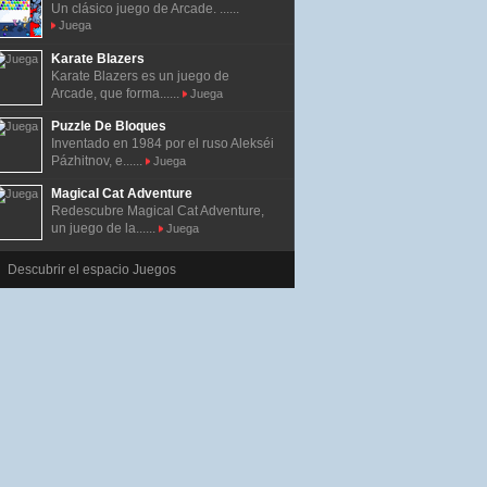
Un clásico juego de Arcade. ......
Juega
Karate Blazers
Karate Blazers es un juego de
Arcade, que forma......
Juega
Puzzle De Bloques
Inventado en 1984 por el ruso Alekséi
Pázhitnov, e......
Juega
Magical Cat Adventure
Redescubre Magical Cat Adventure,
un juego de la......
Juega
Descubrir el espacio Juegos