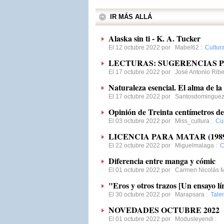
IR MÁS ALLÁ
Alaska sin ti - K. A. Tucker
El 12 octubre 2022 por
Mabel62
:
Cultur
LECTURAS: SUGERENCIAS 
El 17 octubre 2022 por
José Antonio Rib
Naturaleza esencial. El alma de la
El 17 octubre 2022 por
Santosdomingue
Opinión de Treinta centímetros de
El 03 octubre 2022 por
Miss_cultura
:
Cul
LICENCIA PARA MATAR (1989
El 22 octubre 2022 por
Miguelmalaga
:
C
Diferencia entre manga y cómic
El 01 octubre 2022 por
Carmen Nicolás M
"Eros y otros trazos [Un ensayo lír
El 30 octubre 2022 por
Marapsara
:
Tale
NOVEDADES OCTUBRE 2022
El 01 octubre 2022 por
Modusleyendi
: