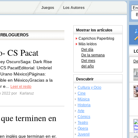
Juegos
Los Autores
Mostrar los artículos
PERBLOGUEROS
Caprichos Paperblog
Más leídos
o- CS Pacat
Del día
L
De la semana
Del mes
 Rey OscuroSaga: Dark Rise
De
del año
 CS PacatEditorial: Umbriel
 Urano México)Páginas:
Descubrir
ble en México¡Gracias a la
r e...
Leer el resto
Cultura y Ocio
re 2022 por
Karlaruz
Cine
Música
Historia
Arte
 que terminen en
Cómics
Teatro
Ópera
Juvenil
en inglés que terminan en er.