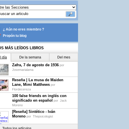
¿ Aún no eres miembro ?
Propón tu blog
OS MÁS LEÍDOS LIBROS
l día
De la semana
Del mes
Zafra, 7 de agosto de 1936
por
Josemarialama
Reseña | La musa de Maiden
Lane, Mimi Matthews
por
Flordecereza
100 false friends en inglés con
significado en español
por
Jack
Moreno
[Reseña] Sintético - Iván
Moreno
por
Thepsicologist
Todos los artículos