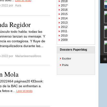
bro solo...
Leer el resto
2018
re 2022 por
Aura
2017
2016
2015
2014
da Regidor
2013
2012
púsculo todo habla: todas las
2011
2010
universo lanzan su mensaje. Y
2009
ncia es contagiosa. Y fluye de
ranquilizadora durante las...
Dossiers Paperblog
re 2022 por
Marianleemaslibros
Escritor
Poeta
en Mola
a, 2022464 páginas20 €Ebook:
o de la BAC se enfrentan a
 fetos e...
Leer el resto