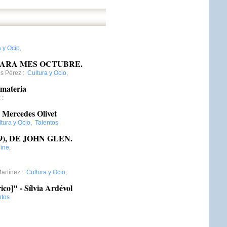
a y Ocio
,
PARA MES OCTUBRE.
es Pérez
:
Cultura y Ocio
,
 materia
z
:
 Mercedes Olivet
tura y Ocio
,
Talentos
), DE JOHN GLEN.
ine
,
artínez
:
Cultura y Ocio
,
ico]" - Sílvia Ardévol
ntos