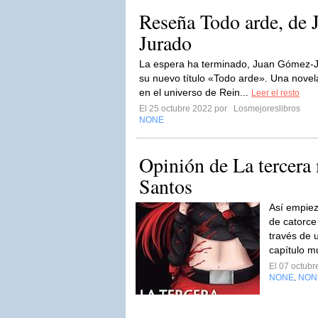
Reseña Todo arde, de
Jurado
La espera ha terminado, Juan Gómez-Ju
su nuevo título «Todo arde». Una nove
en el universo de Rein...
Leer el resto
El 25 octubre 2022 por
Losmejoreslibros
NONE
Opinión de La tercera
Santos
Así empiez
de catorce
través de 
capítulo mu
El 07 octub
NONE
NON
,