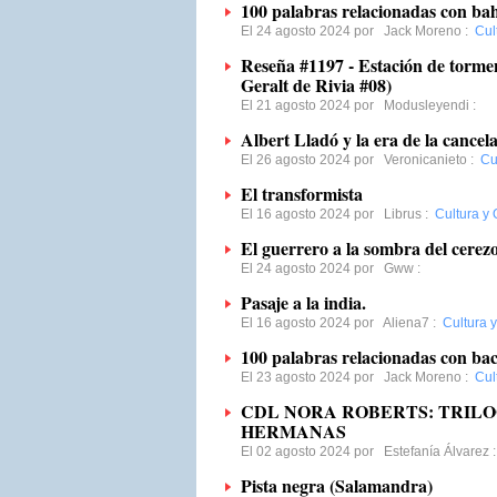
100 palabras relacionadas con ba
El 24 agosto 2024 por
Jack Moreno
:
Cul
Reseña #1197 - Estación de torme
Geralt de Rivia #08)
El 21 agosto 2024 por
Modusleyendi
:
Albert Lladó y la era de la cancelac
El 26 agosto 2024 por
Veronicanieto
:
Cu
El transformista
El 16 agosto 2024 por
Librus
:
Cultura y 
El guerrero a la sombra del cerezo
El 24 agosto 2024 por
Gww
:
Pasaje a la india.
El 16 agosto 2024 por
Aliena7
:
Cultura 
100 palabras relacionadas con bac
El 23 agosto 2024 por
Jack Moreno
:
Cul
CDL NORA ROBERTS: TRILOG
HERMANAS
El 02 agosto 2024 por
Estefanía Álvarez
Pista negra (Salamandra)