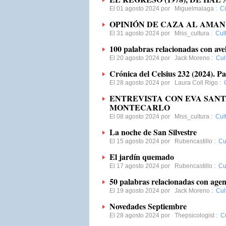
El 01 agosto 2024 por
Miguelmalaga
:
C
OPINIÓN DE CAZA AL AMA
El 31 agosto 2024 por
Miss_cultura
:
Cul
100 palabras relacionadas con ave
El 20 agosto 2024 por
Jack Moreno
:
Cul
Crónica del Celsius 232 (2024). Pa
El 28 agosto 2024 por
Laura Coll Rigo
:
ENTREVISTA CON EVA SANT
MONTECARLO
El 08 agosto 2024 por
Miss_cultura
:
Cul
La noche de San Silvestre
El 15 agosto 2024 por
Rubencastillo
:
Cu
El jardín quemado
El 17 agosto 2024 por
Rubencastillo
:
Cu
50 palabras relacionadas con agenc
El 19 agosto 2024 por
Jack Moreno
:
Cul
Novedades Septiembre
El 28 agosto 2024 por
Thepsicologist
:
Cu