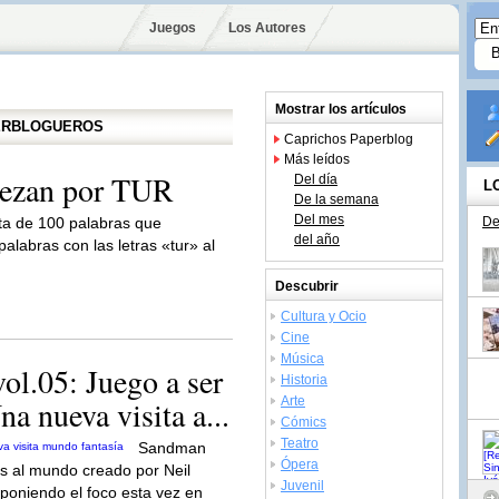
Juegos
Los Autores
Mostrar los artículos
PERBLOGUEROS
Caprichos Paperblog
Más leídos
iezan por TUR
Del día
L
De la semana
Del mes
sta de 100 palabras que
De
del año
alabras con las letras «tur» al
Descubrir
Cultura y Ocio
Cine
Música
l.05: Juego a ser
Historia
a nueva visita a...
Arte
Cómics
Teatro
Sandman
Ópera
nos al mundo creado por Neil
Juvenil
poniendo el foco esta vez en