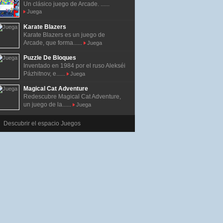
Un clásico juego de Arcade. ......
Juega
Karate Blazers
Karate Blazers es un juego de
Arcade, que forma......
Juega
Puzzle De Bloques
Inventado en 1984 por el ruso Alekséi
Pázhitnov, e......
Juega
Magical Cat Adventure
Redescubre Magical Cat Adventure,
un juego de la......
Juega
Descubrir el espacio Juegos