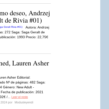
imo deseo, Andrzej
t de Rivia #01)
Autora: Andrzej
as: 272 Saga: Saga Geralt de
blicación: 1993 Precio: 22,75€
ed, Lauren Asher
ren Asher Editorial:
ado Nº de páginas: 482 Saga:
#04 Género: New Adult -
Fecha de publicación: 2021
02€ /...
Leer el resto
o 2024 por
Modusleyendi