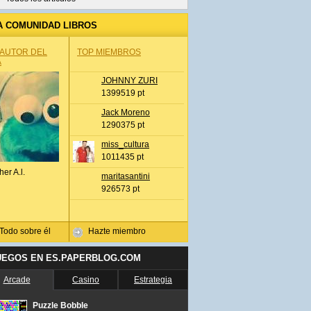
A COMUNIDAD LIBROS
 AUTOR DEL
TOP MIEMBROS
A
JOHNNY ZURI
1399519 pt
Jack Moreno
1290375 pt
miss_cultura
1011435 pt
her A.l.
maritasantini
926573 pt
Todo sobre él
Hazte miembro
UEGOS EN ES.PAPERBLOG.COM
Arcade
Casino
Estrategia
Puzzle Bobble