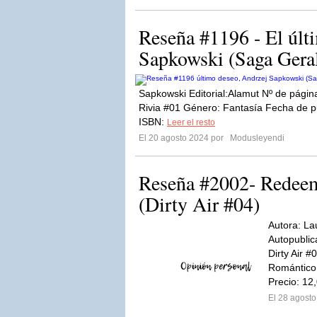
Reseña #1196 - El últ
Sapkowski (Saga Geral
Sapkowski Editorial:Alamut Nº de págin
Rivia #01 Género: Fantasía Fecha de pu
ISBN:
Leer el resto
El 20 agosto 2024 por
Modusleyendi
Reseña #2002- Redeem
(Dirty Air #04)
Autora: Lau
Autopublic
Dirty Air 
Romántico 
Precio: 12,
El 28 agost