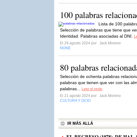
100 palabras relacion
Lista de 100 palabr
Selección de palabras que tiene que v
Identidad. Palabras asociadas al DNI.
L
El 29 agosto 2024 por
Jack Moreno
NONE
80 palabras relaciona
Selección de ochenta palabras relacion
palabras que tienen que ver con las al
palabras...
Leer el resto
El 21 agosto 2024 por
Jack Moreno
CULTURA Y OCIO
IR MÁS ALLÁ
EL REGRESO (1978), DE HAL 