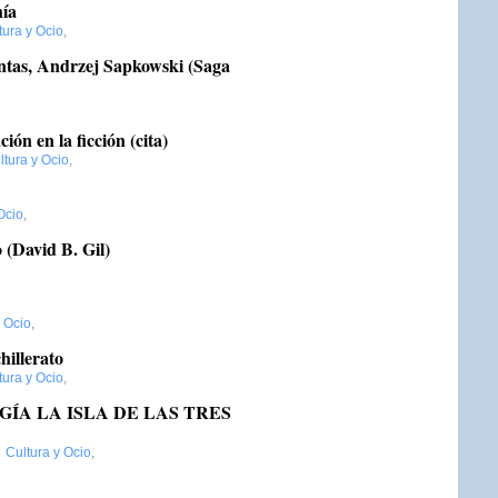
hía
tura y Ocio
,
ntas, Andrzej Sapkowski (Saga
ión en la ficción (cita)
ltura y Ocio
,
Ocio
,
 (David B. Gil)
y Ocio
,
hillerato
tura y Ocio
,
ÍA LA ISLA DE LAS TRES
:
Cultura y Ocio
,