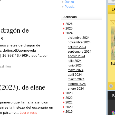
Danza
Poesía
L
Archivos
EL
DÍ
2026
 dragón de
2025
2024
as
diciembre 2024
noviembre 2024
imos jinetes de dragón de
octubre 2024
Cardeñoso)Duermevela
septiembre 2024
 | 16,95€ / 6,49€Ru sueña con...
agosto 2024
julio 2024
Est
junio 2024
strillón
mayo 2024
abril 2024
marzo 2024
(2023), de elene
febrero 2024
enero 2024
2023
J
2022
primero que llama la atención
2021
ni es la tristeza del escenario en
2020
2019
do páramo...
Leer el resto