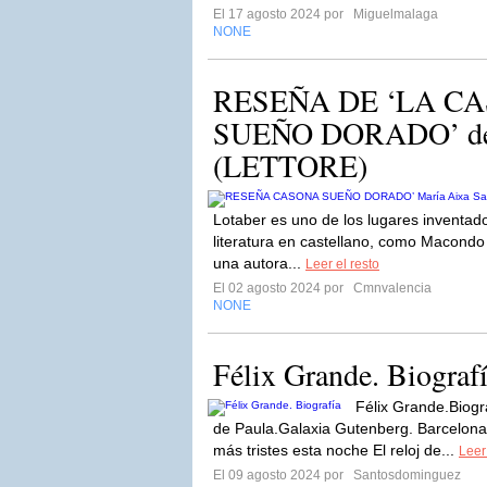
El 17 agosto 2024 por
Miguelmalaga
NONE
RESEÑA DE ‘LA C
SUEÑO DORADO’ de 
(LETTORE)
Lotaber es uno de los lugares inventad
literatura en castellano, como Macondo
una autora...
Leer el resto
El 02 agosto 2024 por
Cmnvalencia
NONE
Félix Grande. Biograf
Félix Grande.Biogr
de Paula.Galaxia Gutenberg. Barcelona,
más tristes esta noche El reloj de...
Leer
El 09 agosto 2024 por
Santosdominguez