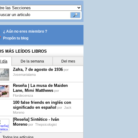
¿ Aún no eres miembro ?
Propón tu blog
OS MÁS LEÍDOS LIBROS
l día
De la semana
Del mes
Zafra, 7 de agosto de 1936
por
Josemarialama
Reseña | La musa de Maiden
Lane, Mimi Matthews
por
Flordecereza
100 false friends en inglés con
significado en español
por
Jack
Moreno
[Reseña] Sintético - Iván
Moreno
por
Thepsicologist
Todos los artículos