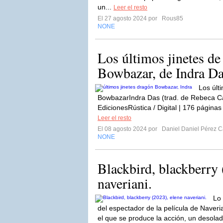
un...
Leer el resto
El 27 agosto 2024 por
Rous85
NONE
Los últimos jinetes de
Bowbazar, de Indra D
Los últ
BowbazarIndra Das (trad. de Rebeca 
EdicionesRústica / Digital | 176 páginas
Leer el resto
El 08 agosto 2024 por
Daniel Daniel Pérez Ca
NONE
Blackbird, blackberry 
naveriani.
Lo 
del espectador de la película de Naveria
el que se produce la acción, un desola