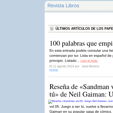
Revista Libros
ÚLTIMOS ARTÍCULOS DE LOS PA
100 palabras que emp
En esta entrada podéis consular una li
comienzan por tur. Lista en español de p
principio. Listado...
Leer el resto
El 11 agosto 2024 por
Jack Moreno
NONE
Reseña de «Sandman vo
tú» de Neil Gaiman: Un
vol.05: Juego a ser tú, vuelve a llevar
Gaiman en su popular saga de cómics, 