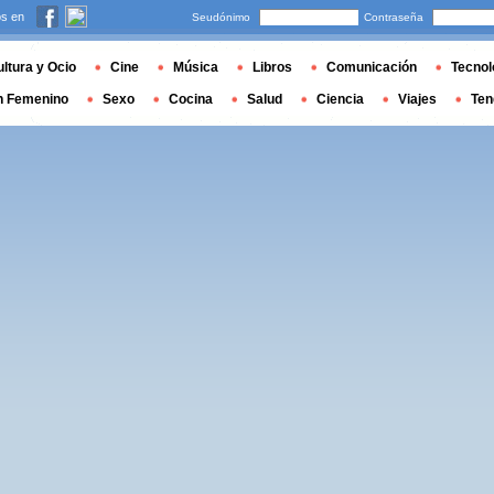
s en
Seudónimo
Contraseña
ltura y Ocio
Cine
Música
Libros
Comunicación
Tecnol
n Femenino
Sexo
Cocina
Salud
Ciencia
Viajes
Ten