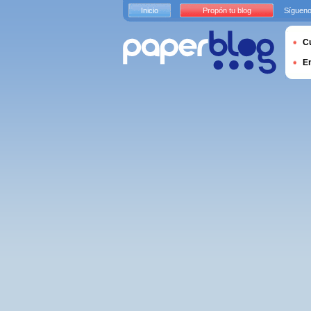
Inicio
Propón tu blog
Sígueno
Cu
E