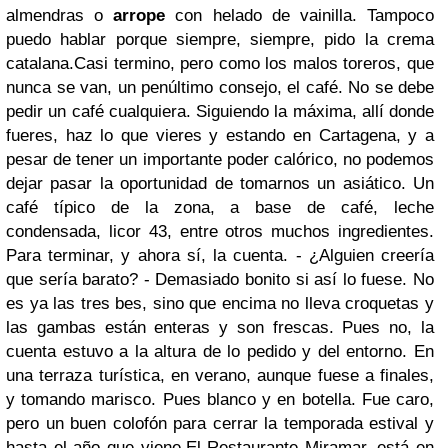
almendras o
arrope
con helado de vainilla. Tampoco
puedo hablar porque siempre, siempre, pido la crema
catalana.Casi termino, pero como los malos toreros, que
nunca se van, un penúltimo consejo, el café. No se debe
pedir un café cualquiera. Siguiendo la máxima, allí donde
fueres, haz lo que vieres y estando en Cartagena, y a
pesar de tener un importante poder calórico, no podemos
dejar pasar la oportunidad de tomarnos un asiático. Un
café típico de la zona, a base de café, leche
condensada, licor 43, entre otros muchos ingredientes.
Para terminar, y ahora sí, la cuenta. - ¿Alguien creería
que sería barato? - Demasiado bonito si así lo fuese. No
es ya las tres bes, sino que encima no lleva croquetas y
las gambas están enteras y son frescas. Pues no, la
cuenta estuvo a la altura de lo pedido y del entorno. En
una terraza turística, en verano, aunque fuese a finales,
y tomando marisco. Pues blanco y en botella. Fue caro,
pero un buen colofón para cerrar la temporada estival y
hasta el año que viene.El Restaurante Miramar, está en