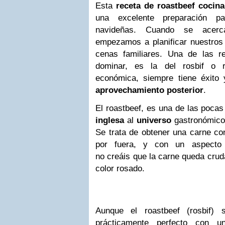
Esta
receta de roastbeef cocin
una excelente preparación pa
navideñas. Cuando se acerc
empezamos a planificar nuestro
cenas familiares. Una de las r
dominar, es la del rosbif o r
económica, siempre tiene éxit
aprovechamiento posterior
.
El roastbeef, es una de las poca
inglesa
al
universo
gastronómico,
Se trata de obtener una carne co
por fuera, y con un aspecto 
no creáis que la carne queda crud
color rosado.
Aunque el roastbeef (rosbif)
prácticamente perfecto con u