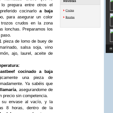
Revistas
 lo prepara entre otros el
Cocina
referido cocinarlo
a baja
o, para asegurar un color
Recetas
n trozos crudos en la zona
ras lonchas. Preparamos los
 paso.
1 pieza de
lomo de buey
de
marinado, salsa soja, vino
imón, ajo, laurel, aceite de
mperatura:
oastbeef cocinado a baja
ógicamente una pieza de
ximadamente. Ya sabéis que
llamaría
, asegurandome de
un precio sin competencia.
 su envase al vacío, y la
as 8 horas, dentro de la