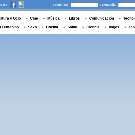
s en
Seudónimo
Contraseña
ltura y Ocio
Cine
Música
Libros
Comunicación
Tecnol
n Femenino
Sexo
Cocina
Salud
Ciencia
Viajes
Ten