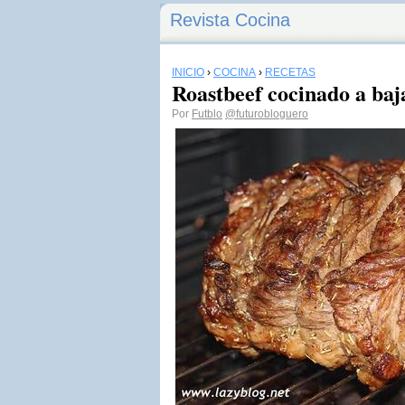
Revista Cocina
INICIO
›
COCINA
›
RECETAS
Roastbeef cocinado a ba
Por
Futblo
@futurobloguero