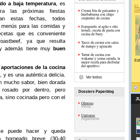
ado a baja temperatura
, es
EL
Crema fría de guisantes y
ra las próximas fiestas
DÍ
hierbabuena con chips
crujientes de cecina
an estas fechas, todos
s menús para las comidas y
Espaguetis al aglio e olio
leonés, receta de pasta con
ecetas que es conveniente
cecina de buey
oastbeef, ya que resulta
Tacos de cecina con salsa
de mango y aguacate
o y además tiene muy
buen
Tartar de cecina con
wakame y yema curada, la
Est
mejor receta para disfrutar
del aperitivo
s
aportaciones de la cocina
 y es una auténtica delicia.
Ver todos
n mucho sabor, bien dorada
rosado por dentro, pero
Dossiers Paperblog
a, sino cocinada pero con el
J
Oloroso
Vinos
Universo
organismo
 se puede hacer y queda
n horneado breve (30-40