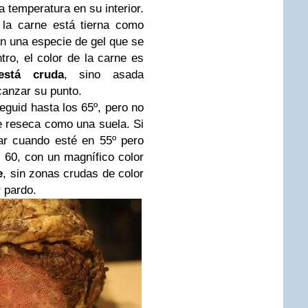
 temperatura en su interior.
, la carne está tierna como
en una especie de gel que se
tro, el color de la carne es
está cruda
, sino asada
canzar su punto.
eguid hasta los 65º, pero no
e reseca como una suela. Si
ar cuando esté en 55º pero
s 60, con un magnífico color
e
, sin zonas crudas de color
 pardo.