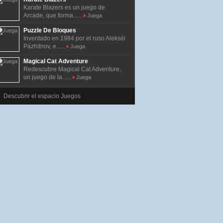
Karate Blazers es un juego de
Arcade, que forma......
Juega
Puzzle De Bloques
Inventado en 1984 por el ruso Alekséi
Pázhitnov, e......
Juega
Magical Cat Adventure
Redescubre Magical Cat Adventure,
un juego de la......
Juega
Descubrir el espacio Juegos