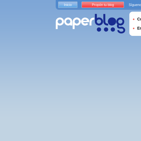
Inicio
Propón tu blog
Sígueno
Cu
E