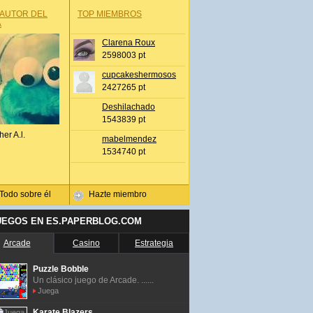
 AUTOR DEL
TOP MIEMBROS
A
Clarena Roux
2598003 pt
cupcakeshermosos
2427265 pt
Deshilachado
1543839 pt
her A.l.
mabelmendez
1534740 pt
Todo sobre él
Hazte miembro
UEGOS EN ES.PAPERBLOG.COM
Arcade
Casino
Estrategia
Puzzle Bobble
Un clásico juego de Arcade. ......
Juega
Karate Blazers