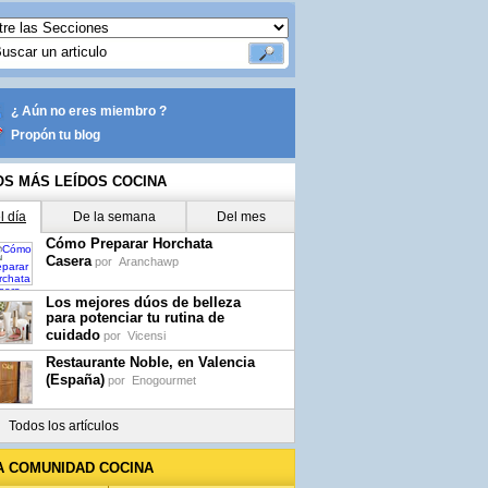
¿ Aún no eres miembro ?
Propón tu blog
OS MÁS LEÍDOS COCINA
l día
De la semana
Del mes
Cómo Preparar Horchata
Casera
por
Aranchawp
Los mejores dúos de belleza
para potenciar tu rutina de
cuidado
por
Vicensi
Restaurante Noble, en Valencia
(España)
por
Enogourmet
Todos los artículos
A COMUNIDAD COCINA