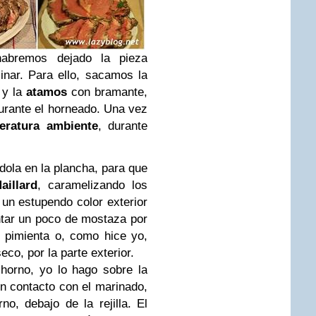
abremos dejado la pieza
nar. Para ello, sacamos la
 y la
atamos
con bramante,
urante el horneado. Una vez
eratura ambiente
, durante
dola en la plancha, para que
aillard
, caramelizando los
 un estupendo color exterior
ntar un poco de mostaza por
e pimienta o, como hice yo,
co, por la parte exterior.
horno, yo lo hago sobre la
 en contacto con el marinado,
no, debajo de la rejilla.
El