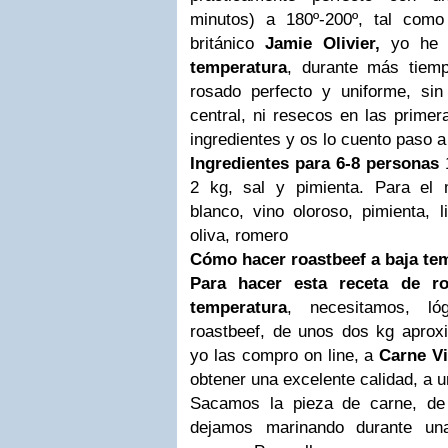
minutos) a 180º-200º, tal como
británico
Jamie Olivier,
yo he p
temperatura
,
durante más tiemp
rosado perfecto y uniforme, si
central, ni resecos en las prime
ingredientes y os lo cuento paso a
Ingredientes para 6-8 personas
2 kg, sal y pimienta.
Para el 
blanco, vino oloroso, pimienta, l
oliva, romero
Cómo hacer roastbeef a baja te
Para hacer esta
receta de r
temperatura
, necesitamos, l
roastbeef, de unos dos kg apro
yo las compro on line, a
Carne Vi
obtener una excelente calidad, a 
Sacamos la pieza de carne, de
dejamos marinando durante un