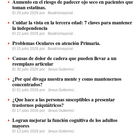
Aumento en el riesgo de padecer ojo seco en pacientes que
toman estatinas.
El 29 julio 2026 por
Beatrizmayoral
:
Cuidar la vista en la tercera edad: 7 claves para mantener
la independencia
El 22 julio 2026 por
Beatrizmayoral
:
Problemas Oculares en atención Primaria.
El 15 julio 2026 por
Beatrizmayoral
:
Causas de dolor de cadera que pueden llevar a un
reemplazo articular
El 30 julio 2026 por
Jesus Gutierrez
:
¿Por qué divaga nuestra mente y como mantenernos
concentrados?
El 01 julio 2026 por
Jesus Gutierrez
:
¿Que hace a las personas susceptibles a presentar
trastornos psiquiátricos?
El 17 julio 2026 por
Jesus Gutierrez
:
Logran mejorar la función cognitiva de los adultos
mayores
El 13 julio 2026 por
Jesus Gutierrez
: