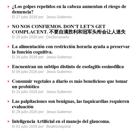
¿Los golpes repetidos en la cabeza aumentan el riesgo de
demencia?
El 27 julio 2026 por
Jesus Gutierrez
:
NO NOS CONFIEMOS. DON’T LET’S GET
COMPLACENT. 不要自满胜利和冠军头衔会让人迷失
El 20 julio 2026 por
Doctorcasado
:
La alimentación con restricción horaria ayuda a preservar
la función cognitiva.
El 26 julio 2026 por
Jesus Gutierrez
:
Encuentran un subtipo distinto de esofagitis eosinofílica
El 06 julio 2026 por
Jesus Gutierrez
:
Consumir vegetales a diario es más beneficioso que tomar
un probiótico
El 31 julio 2026 por
Jesus Gutierrez
:
Las palpitaciones son benignas, las taquicardias requieren
evaluación
El 28 julio 2026 por
Jesus Gutierrez
:
Inteligencia Artificial en el manejo del glaucoma.
El 01 julio 2026 por
Beatrizmayoral
: