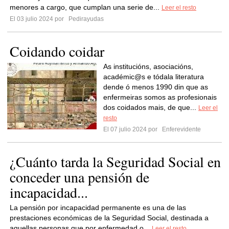
menores a cargo, que cumplan una serie de...
Leer el resto
El 03 julio 2024 por
Pedirayudas
Coidando coidar
As institucións, asociacións,
académic@s e tódala literatura
dende ó menos 1990 din que as
enfermeiras somos as profesionais
dos coidados mais, de que...
Leer el
resto
El 07 julio 2024 por
Enferevidente
¿Cuánto tarda la Seguridad Social en
conceder una pensión de
incapacidad...
La pensión por incapacidad permanente es una de las
prestaciones económicas de la Seguridad Social, destinada a
aquellas personas que por enfermedad o...
Leer el resto