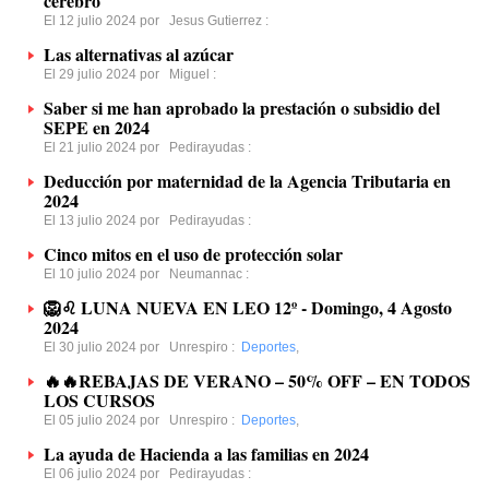
cerebro
El 12 julio 2024 por
Jesus Gutierrez
:
Las alternativas al azúcar
El 29 julio 2024 por
Miguel
:
Saber si me han aprobado la prestación o subsidio del
SEPE en 2024
El 21 julio 2024 por
Pedirayudas
:
Deducción por maternidad de la Agencia Tributaria en
2024
El 13 julio 2024 por
Pedirayudas
:
Cinco mitos en el uso de protección solar
El 10 julio 2024 por
Neumannac
:
🦁♌️ LUNA NUEVA EN LEO 12º - Domingo, 4 Agosto
2024
El 30 julio 2024 por
Unrespiro
:
Deportes
,
🔥🔥REBAJAS DE VERANO – 50% OFF – EN TODOS
LOS CURSOS
El 05 julio 2024 por
Unrespiro
:
Deportes
,
La ayuda de Hacienda a las familias en 2024
El 06 julio 2024 por
Pedirayudas
: