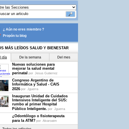
¿ Aún no eres miembro ?
Propón tu blog
OS MÁS LEÍDOS SALUD Y BIENESTAR
l día
De la semana
Del mes
Nuevas soluciones para
mejorar la salud mental
perinatal
por
Jesus Gutierrez
Congreso Argentino de
Informática y Salud - CAIS
2026
por
Jguerra
Inauguran Unidad de Cuidados
Intensivos Inteligente del SUS:
rumbo al primer Hospital
Público Inteligente.
por
Jguerra
¿Odontólogo o fisioterapeuta
para la ATM?
por
Alvaroatm