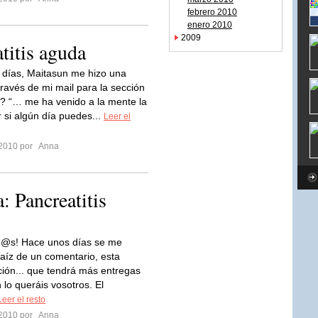
febrero 2010
enero 2010
2009
atitis aguda
días, Maitasun me hizo una
través de mi mail para la sección
 “… me ha venido a la mente la
r si algún día puedes...
Leer el
 2010 por
Anna
a: Pancreatitis
d@s! Hace unos días se me
raíz de un comentario, esta
ión... que tendrá más entregas
 lo queráis vosotros. El
Leer el resto
 2010 por
Anna