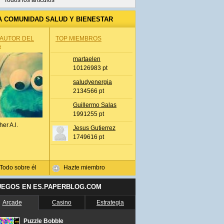
Todos los artículos
A COMUNIDAD SALUD Y BIENESTAR
 AUTOR DEL
TOP MIEMBROS
A
martaelen
10126983 pt
saludyenergia
2134566 pt
Guillermo Salas
1991255 pt
her A.l.
Jesus Gutierrez
1749616 pt
Todo sobre él
Hazte miembro
UEGOS EN ES.PAPERBLOG.COM
Arcade
Casino
Estrategia
Puzzle Bobble