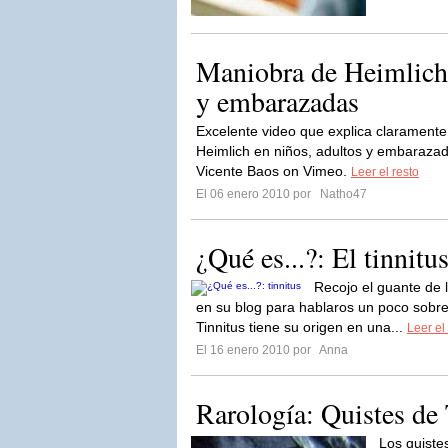
Maniobra de Heimlich 
y embarazadas
Excelente video que explica claramente
Heimlich en niños, adultos y embaraza
Vicente Baos on Vimeo.
Leer el resto
El 06 enero 2010 por
Natho47
¿Qué es...?: El tinnitu
Recojo el guante de 
en su blog para hablaros un poco sobre 
Tinnitus tiene su origen en una...
Leer el
El 16 enero 2010 por
Anna
Rarología: Quistes de 
Los quistes