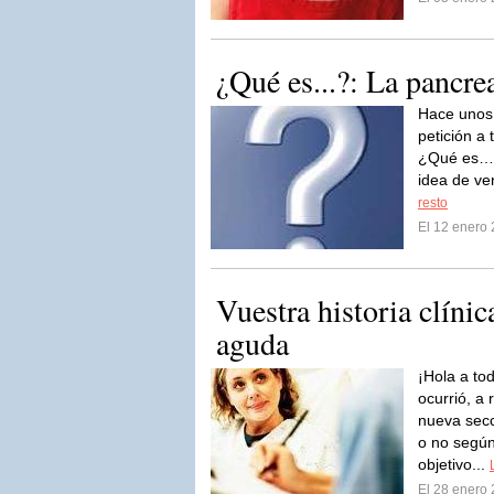
¿Qué es...?: La pancre
Hace unos 
petición a 
¿Qué es…?
idea de ve
resto
El 12 enero
Vuestra historia clínic
aguda
¡Hola a to
ocurrió, a 
nueva secc
o no según
objetivo...
El 28 enero