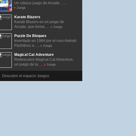
Un clásico juego de Arcade. ......
Juega
Karate Blazers
Karate Blazers es un juego de
Arcade, que forma......
Juega
Puzzle De Bloques
Inventado en 1984 por el ruso Alekséi
Pázhitnov, e......
Juega
Magical Cat Adventure
Redescubre Magical Cat Adventure,
un juego de la......
Juega
Descubrir el espacio Juegos