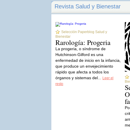
Revista Salud y Bienestar
Selección Paperblog Salud y
Bienestar
Rarología: Progeria
La progeria, o síndrome de
Hutchinson-Gilford es una
enfermedad de inicio en la infancia,
que produce un envejecimiento
rápido que afecta a todos los
órganos y sistemas del...
Leer el
Bie
resto
S
O
f
Po
cr
an
me