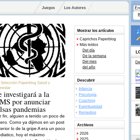
Juegos
Los Autores
Mostrar los artículos
Caprichos Paperblog
Más leídos
Del día
L
De la semana
Del mes
De
del año
Descubrir
Selección Paperblog Salud y
nestar
Infancia
e investigará a la
Psicología
MS por anunciar
Coaching
alsas pandemias
Espiritualidad
Remedios
r fin, alguien a tenido un poco de
itero. Como ya dijimos en un post
Archivos
terior lo de la gripe A era un poco
2026
diatico, hoy el máximo
2025