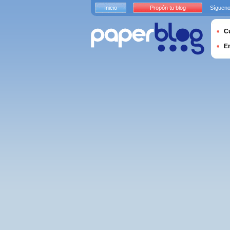
Inicio
Propón tu blog
Sígueno
Cu
E