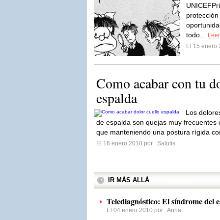
UNICEFPrin
protección
oportunida
todo...
Leer
El 15 enero
Como acabar con tu do
espalda
Los dolores
de espalda son quejas muy frecuentes 
que manteniendo una postura rígida co
El 16 enero 2010 por
Salutis
IR MÁS ALLÁ
Telediagnóstico: El síndrome del 
El 04 enero 2010 por
Anna
: