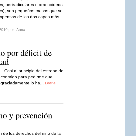
es, periradiculares o aracnoideos
es), son pequeñas masas que se
xpensas de las dos capas más...
 2010 por
Anna
no por déficit de
dad
Casi al principio del estreno de
to conmigo para pedirme que
sgraciadamente lo ha...
Leer el
no y prevención
n de los derechos del niño de la