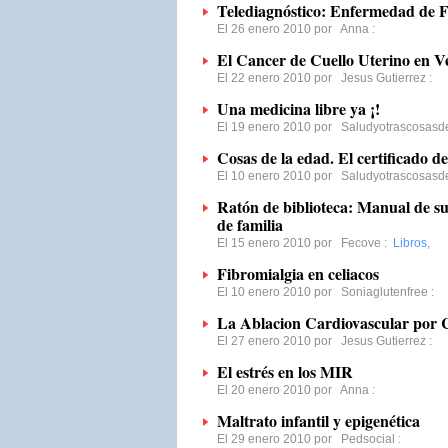
Telediagnóstico: Enfermedad de 
El 26 enero 2010 por
Anna
:
El Cancer de Cuello Uterino en V
El 22 enero 2010 por
Jesus Gutierrez
:
Una medicina libre ya ¡!
El 19 enero 2010 por
Saludyotrascosas
Cosas de la edad. El certificado d
El 10 enero 2010 por
Saludyotrascosas
Ratón de biblioteca: Manual de su
de familia
El 15 enero 2010 por
Fecove
:
Libros
,
Fibromialgia en celiacos
El 10 enero 2010 por
Soniaglutenfree
:
La Ablacion Cardiovascular por 
El 27 enero 2010 por
Jesus Gutierrez
:
El estrés en los MIR
El 20 enero 2010 por
Anna
:
Maltrato infantil y epigenética
El 29 enero 2010 por
Pedsocial
: