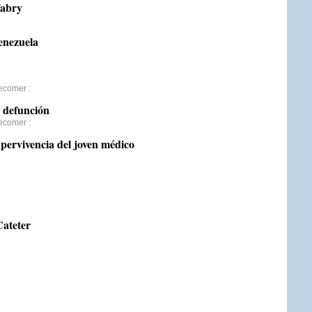
Fabry
enezuela
decomer
:
e defunción
decomer
:
pervivencia del joven médico
Cateter