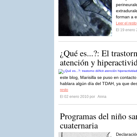
perineural
extradural
forman a e
Leer el resto
El 19 enero
¿Qué es...?: El trastor
atención y hiperactivi
este blog, Marisilla se puso en contac
hablara algún día del TDAH, ya que de
resto
El 02 enero 2010 por
Anna
Programas del niño sa
cuaternaria
Declaració