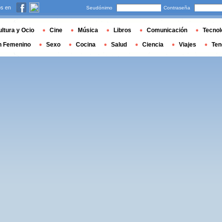
s en
Seudónimo
Contraseña
ltura y Ocio
Cine
Música
Libros
Comunicación
Tecnol
n Femenino
Sexo
Cocina
Salud
Ciencia
Viajes
Ten