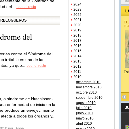
presentante de la Comisión de
2024
lud del...
Leer el resto
2023
L
2022
2021
PERBLOGUEROS
EL
2020
DÍ
2019
ndrome del
2018
2017
2016
2015
terias contra el Síndrome del
2014
ino irritable es una de las
2013
ntes, ya que...
Leer el resto
2012
2011
Est
2010
diciembre 2010
noviembre 2010
octubre 2010
septiembre 2010
a, o síndrome de Hutchinson-
agosto 2010
 una enfermedad de inicio en la
J
julio 2010
que produce un envejecimiento
junio 2010
afecta a todos los órganos y...
mayo 2010
abril 2010
 2010 por
Anna
marzo 2010