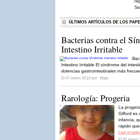
re
Sa
ÚLTIMOS ARTÍCULOS DE LOS PA
Bacterias contra el Sí
Intestino Irritable
Bac
Intestino Irritable El síndrome del intest
dolencias gastrointestinales más frecue
El 07 enero 2010 por
Maje
Rarología: Progeria
La progeri
Gilford es
infancia, 
rápido que 
Leer el resto
El 05 enero