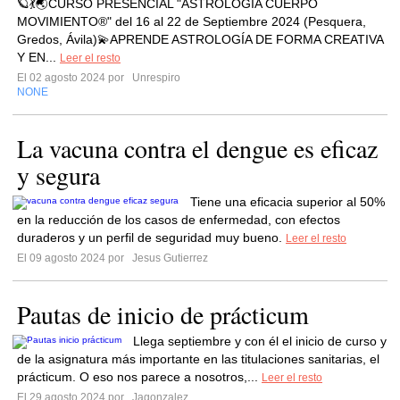
🪐💃🌏CURSO PRESENCIAL "ASTROLOGÍA CUERPO
MOVIMIENTO®" del 16 al 22 de Septiembre 2024 (Pesquera,
Gredos, Ávila)💫APRENDE ASTROLOGÍA DE FORMA CREATIVA
Y EN...
Leer el resto
El 02 agosto 2024 por
Unrespiro
NONE
La vacuna contra el dengue es eficaz
y segura
Tiene una eficacia superior al 50%
en la reducción de los casos de enfermedad, con efectos
duraderos y un perfil de seguridad muy bueno.
Leer el resto
El 09 agosto 2024 por
Jesus Gutierrez
Pautas de inicio de prácticum
Llega septiembre y con él el inicio de curso y
de la asignatura más importante en las titulaciones sanitarias, el
prácticum. O eso nos parece a nosotros,...
Leer el resto
El 29 agosto 2024 por
Jagonzalez