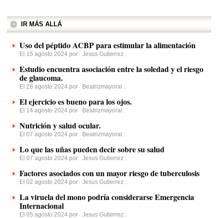
IR MÁS ALLÁ
Uso del péptido ACBP para estimular la alimentación
El 15 agosto 2024 por
Jesus Gutierrez
:
Estudio encuentra asociación entre la soledad y el riesgo
de glaucoma.
El 28 agosto 2024 por
Beatrizmayoral
:
El ejercicio es bueno para los ojos.
El 14 agosto 2024 por
Beatrizmayoral
:
Nutrición y salud ocular.
El 07 agosto 2024 por
Beatrizmayoral
:
Lo que las uñas pueden decir sobre su salud
El 07 agosto 2024 por
Jesus Gutierrez
:
Factores asociados con un mayor riesgo de tuberculosis
El 02 agosto 2024 por
Jesus Gutierrez
:
La viruela del mono podría considerarse Emergencia
Internacional
El 05 agosto 2024 por
Jesus Gutierrez
: