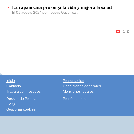
La rapamicina prolonga la vida y mejora la salud
El 01 agosto 2024 por
Jesus Gutierrez
:
1
2
Inicio
Presentación
Contacto
Condiciones generales
Trabaja con nosotros
Menciones legales
Dossier de Prensa
Propón tu blog
F.A.Q.
Gestionar cookies