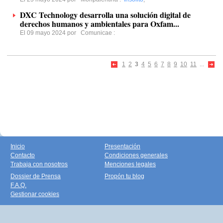
DXC Technology desarrolla una solución digital de
derechos humanos y ambientales para Oxfam...
El 09 mayo 2024 por
Comunicae
:
1
2
3
4
5
6
7
8
9
10
11
...
Inicio
Presentación
Contacto
Condiciones generales
Trabaja con nosotros
Menciones legales
Dossier de Prensa
Propón tu blog
F.A.Q.
Gestionar cookies