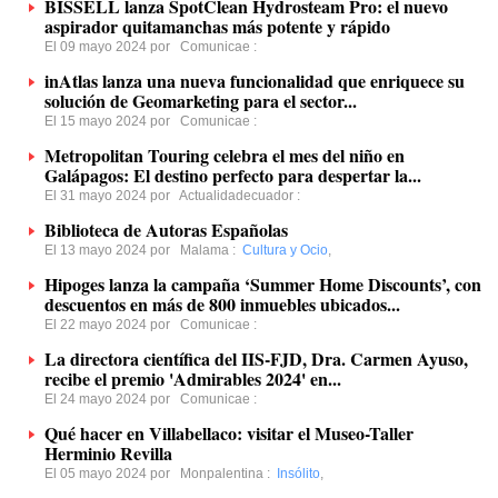
BISSELL lanza SpotClean Hydrosteam Pro: el nuevo
aspirador quitamanchas más potente y rápido
El 09 mayo 2024 por
Comunicae
:
inAtlas lanza una nueva funcionalidad que enriquece su
solución de Geomarketing para el sector...
El 15 mayo 2024 por
Comunicae
:
Metropolitan Touring celebra el mes del niño en
Galápagos: El destino perfecto para despertar la...
El 31 mayo 2024 por
Actualidadecuador
:
Biblioteca de Autoras Españolas
El 13 mayo 2024 por
Malama
:
Cultura y Ocio
,
Hipoges lanza la campaña ‘Summer Home Discounts’, con
descuentos en más de 800 inmuebles ubicados...
El 22 mayo 2024 por
Comunicae
:
La directora científica del IIS-FJD, Dra. Carmen Ayuso,
recibe el premio 'Admirables 2024' en...
El 24 mayo 2024 por
Comunicae
:
Qué hacer en Villabellaco: visitar el Museo-Taller
Herminio Revilla
El 05 mayo 2024 por
Monpalentina
:
Insólito
,