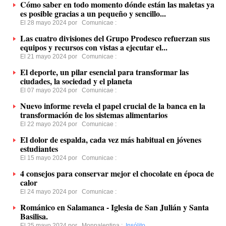
Cómo saber en todo momento dónde están las maletas ya
es posible gracias a un pequeño y sencillo...
El 28 mayo 2024 por
Comunicae
:
Las cuatro divisiones del Grupo Prodesco refuerzan sus
equipos y recursos con vistas a ejecutar el...
El 21 mayo 2024 por
Comunicae
:
El deporte, un pilar esencial para transformar las
ciudades, la sociedad y el planeta
El 07 mayo 2024 por
Comunicae
:
Nuevo informe revela el papel crucial de la banca en la
transformación de los sistemas alimentarios
El 22 mayo 2024 por
Comunicae
:
El dolor de espalda, cada vez más habitual en jóvenes
estudiantes
El 15 mayo 2024 por
Comunicae
:
4 consejos para conservar mejor el chocolate en época de
calor
El 24 mayo 2024 por
Comunicae
:
Románico en Salamanca - Iglesia de San Julián y Santa
Basilisa.
El 25 mayo 2024 por
Monpalentina
:
Insólito
,