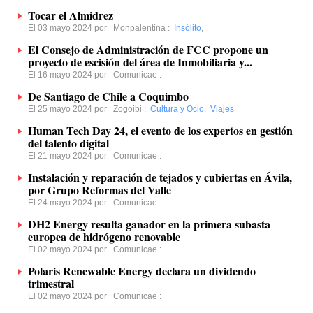
Tocar el Almidrez
El 03 mayo 2024 por
Monpalentina
:
Insólito
,
El Consejo de Administración de FCC propone un
proyecto de escisión del área de Inmobiliaria y...
El 16 mayo 2024 por
Comunicae
:
De Santiago de Chile a Coquimbo
El 25 mayo 2024 por
Zogoibi
:
Cultura y Ocio
,
Viajes
Human Tech Day 24, el evento de los expertos en gestión
del talento digital
El 21 mayo 2024 por
Comunicae
:
Instalación y reparación de tejados y cubiertas en Ávila,
por Grupo Reformas del Valle
El 24 mayo 2024 por
Comunicae
:
DH2 Energy resulta ganador en la primera subasta
europea de hidrógeno renovable
El 02 mayo 2024 por
Comunicae
:
Polaris Renewable Energy declara un dividendo
trimestral
El 02 mayo 2024 por
Comunicae
: