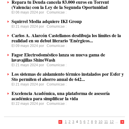
Repara tu Deuda cancela 83.000 euros en Torrent
(Valencia) con la Ley de la Segunda Oportunidad
El 06 mayo 2024 por
Comunicae
:
Squirrel Media adquiere IKI Group
El 21 mayo 2024 por
Comunicae
:
Carlos A. Alarcón Castellanos desdibuja los límites de la
realidad en su debut literario 'Enérgicos...
El 09 mayo 2024 por
Comunicae
:
Fagor Electrodoméstico lanza su nueva gama de
lavavajillas ShineWash
El 21 mayo 2024 por
Comunicae
:
Los sistemas de aislamiento térmico instalados por Esfer y
Sto permiten el ahorro anual de 642...
El 21 mayo 2024 por
Comunicae
:
Excelencia Académica, una plataforma de asesoría
académica para simplificar la vida
El 22 mayo 2024 por
Comunicae
:
1
2
3
4
5
6
7
8
9
10
11
12
...