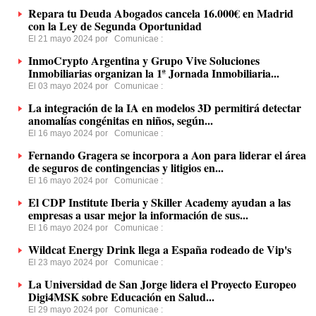
Repara tu Deuda Abogados cancela 16.000€ en Madrid
con la Ley de Segunda Oportunidad
El 21 mayo 2024 por
Comunicae
:
InmoCrypto Argentina y Grupo Vive Soluciones
Inmobiliarias organizan la 1ª Jornada Inmobiliaria...
El 03 mayo 2024 por
Comunicae
:
La integración de la IA en modelos 3D permitirá detectar
anomalías congénitas en niños, según...
El 16 mayo 2024 por
Comunicae
:
Fernando Gragera se incorpora a Aon para liderar el área
de seguros de contingencias y litigios en...
El 16 mayo 2024 por
Comunicae
:
El CDP Institute Iberia y Skiller Academy ayudan a las
empresas a usar mejor la información de sus...
El 16 mayo 2024 por
Comunicae
:
Wildcat Energy Drink llega a España rodeado de Vip's
El 23 mayo 2024 por
Comunicae
:
La Universidad de San Jorge lidera el Proyecto Europeo
Digi4MSK sobre Educación en Salud...
El 29 mayo 2024 por
Comunicae
: