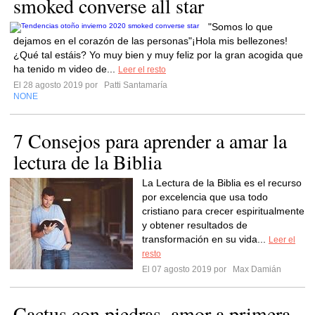
smoked converse all star
"Somos lo que
dejamos en el corazón de las personas"¡Hola mis bellezones!
¿Qué tal estáis? Yo muy bien y muy feliz por la gran acogida que
ha tenido m video de...
Leer el resto
El 28 agosto 2019 por
Patti Santamaría
NONE
7 Consejos para aprender a amar la
lectura de la Biblia
La Lectura de la Biblia es el recurso
por excelencia que usa todo
cristiano para crecer espiritualmente
y obtener resultados de
transformación en su vida...
Leer el
resto
El 07 agosto 2019 por
Max Damián
Cactus con piedras. amor a primera