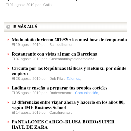
El 01 agosto 2019 por
Gatis
IR MÁS ALLÁ
Moda otoño invierno 2019/20: los must have de temporada
El 19 agosto 2019 por
Bcncoolhunter
:
Restaurante con vistas al mar en Barcelona
El 07 agosto 2019 por
Gastronomiayociobarcelona
:
Circuito por las Repúblicas Bálticas y Helsinki: por dónde
empiezo
El 28 agosto 2019 por
Deb Pita
:
Talentos
,
Ladina te enseña a preparar tus propios cocteles
El 05 agosto 2019 por
Dadeverasmx
:
Comunicación
,
13 diferencias entre viajar ahora y hacerlo en los años 80,
según IMF Business School
El 14 agosto 2019 por
Canalprensa
:
PANTALONES CARGO+BLUSA BOHO+SUPER
HAUL DE ZARA