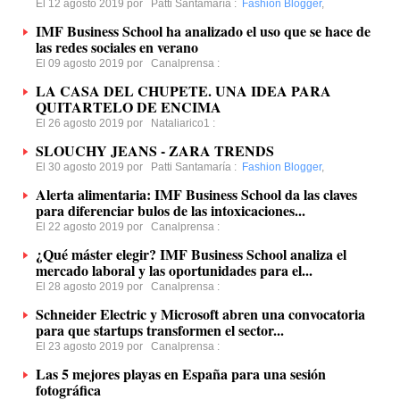
El 12 agosto 2019 por
Patti Santamaría
:
Fashion Blogger
,
IMF Business School ha analizado el uso que se hace de
las redes sociales en verano
El 09 agosto 2019 por
Canalprensa
:
LA CASA DEL CHUPETE. UNA IDEA PARA
QUITARTELO DE ENCIMA
El 26 agosto 2019 por
Nataliarico1
:
SLOUCHY JEANS - ZARA TRENDS
El 30 agosto 2019 por
Patti Santamaría
:
Fashion Blogger
,
Alerta alimentaria: IMF Business School da las claves
para diferenciar bulos de las intoxicaciones...
El 22 agosto 2019 por
Canalprensa
:
¿Qué máster elegir? IMF Business School analiza el
mercado laboral y las oportunidades para el...
El 28 agosto 2019 por
Canalprensa
:
Schneider Electric y Microsoft abren una convocatoria
para que startups transformen el sector...
El 23 agosto 2019 por
Canalprensa
:
Las 5 mejores playas en España para una sesión
fotográfica