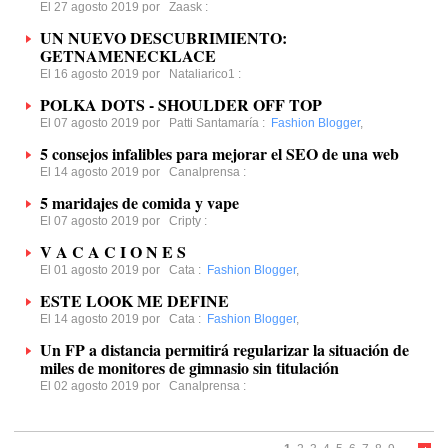
El 27 agosto 2019 por
Zaask
:
UN NUEVO DESCUBRIMIENTO:
GETNAMENECKLACE
El 16 agosto 2019 por
Nataliarico1
:
POLKA DOTS - SHOULDER OFF TOP
El 07 agosto 2019 por
Patti Santamaría
:
Fashion Blogger
,
5 consejos infalibles para mejorar el SEO de una web
El 14 agosto 2019 por
Canalprensa
:
5 maridajes de comida y vape
El 07 agosto 2019 por
Cripty
:
V A C A C I O N E S
El 01 agosto 2019 por
Cata
:
Fashion Blogger
,
ESTE LOOK ME DEFINE
El 14 agosto 2019 por
Cata
:
Fashion Blogger
,
Un FP a distancia permitirá regularizar la situación de
miles de monitores de gimnasio sin titulación
El 02 agosto 2019 por
Canalprensa
: