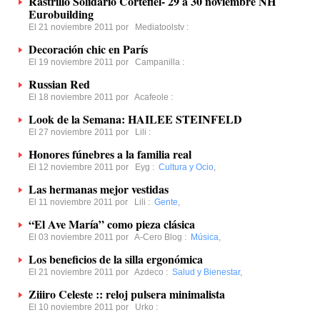
Rastrillo Solidario Cortefiel- 29 a 30 noviembre NH
Eurobuilding
El 21 noviembre 2011 por
Mediatoolstv
:
Decoración chic en París
El 19 noviembre 2011 por
Campanilla
:
Russian Red
El 18 noviembre 2011 por
Acafeole
:
Look de la Semana: HAILEE STEINFELD
El 27 noviembre 2011 por
Lili
:
Honores fúnebres a la familia real
El 12 noviembre 2011 por
Eyg
:
Cultura y Ocio
,
Las hermanas mejor vestidas
El 11 noviembre 2011 por
Lili
:
Gente
,
“El Ave María” como pieza clásica
El 03 noviembre 2011 por
A-Cero Blog
:
Música
,
Los beneficios de la silla ergonómica
El 21 noviembre 2011 por
Azdeco
:
Salud y Bienestar
,
Ziiiro Celeste :: reloj pulsera minimalista
El 10 noviembre 2011 por
Urko
: