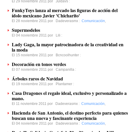
El 29 noviembre 2011 por
Juldavs
:
FunkyToys lanza al mercado las figuras de acción del
ídolo mexicano Javier 'Chicharito'
El 28 noviembre 2011 por
Dadeverasmx
:
Comunicación
,
Supermodelos
El 04 noviembre 2011 por
Lili
:
Lady Gaga, la mayor patrocinadora de la creatividad en
la moda
El 15 noviembre 2011 por
Bcncoolhunter
:
Decoración en tonos verdes
El 07 noviembre 2011 por
Campanilla
:
Árboles raros de Navidad
El 19 noviembre 2011 por
Plantamer
:
Casa Dragones el regalo ideal, exclusivo y personalizado a
mano.
El 11 noviembre 2011 por
Dadeverasmx
:
Comunicación
,
Hacienda de San Antonio, el destino perfecto para quienes
buscan una nueva y fascinante experiencia
El 04 noviembre 2011 por
Dadeverasmx
:
Comunicación
,