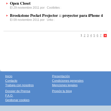
Open Closet
El 29 noviembre 2011 por
Coolbites
:
Brookstone Pocket Projector :: proyector para iPhone 4
El 09 noviembre 2011 por
Urko
:
1
2
3
4
5
6
7
Inicio
Presentación
Contacto
Condiciones generales
Trabaja con nosotros
Menciones legales
Dossier de Prensa
Propón tu blog
F.A.Q.
Gestionar cookies