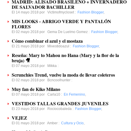
MADRID: ALISADO BRASILEÑO + INVERNADERO
DE SALVADOR BACHILLER
El 14 mayo 2018 por
Victimofmycloset
:
Fashion Blogger
,
MIS LOOKS - ABRIGO VERDE Y PANTALÓN
FLORES
El 02 mayo 2018 por
Gema De Luelmo Gomez
:
Fashion Blogger
,
Cómo combinar el azul y el mostaza
El 21 mayo 2018 por
Mivestidoazul
:
Fashion Blogger
,
Reseña: Mary to Mahou no Hana (Mary y la flor de la
bruja) 🎥
El 07 mayo 2018 por
Mikka
:
Scrunchies Trend, vuelve la moda de llevar coleteros
El 02 mayo 2018 por
Bcncoolhunter
:
Muy fan de Kiko Milano
El 07 mayo 2018 por
Carla10
:
En Femenino
,
VESTIDOS TALLAS GRANDES JUVENILES
El 23 mayo 2018 por
Rociocobaleda
:
Fashion Blogger
,
VEJEZ
El 01 mayo 2018 por
Amber
:
Cultura y Ocio
,