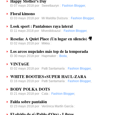
Happy Mother's Day
El 07 mayo 2018 por
Sweetlauryn
:
Fashion Blogger
,
Floral kimono
El 03 mayo 2018 por
Mi Maldita Dulzura
:
Fashion Blogger
,
Look sport : Pantalones raya lateral
El 11 mayo 2018 por
Mivestidoazul
:
Fashion Blogger
,
Reseña: A Quiet Place (Un lugar en silencio) 🎥
El 02 mayo 2018 por
Mikka
:
Los arcos nupciales más top de la temporada
El 30 mayo 2018 por
Hapmaker
:
Boda
,
VINTAGE
El 02 mayo 2018 por
Patti Santamaría
:
Fashion Blogger
,
WHITE BOOTIES+SUPER HAUL-ZARA
El 16 mayo 2018 por
Patti Santamaría
:
Fashion Blogger
,
BODY POLKA DOTS
El 21 mayo 2018 por
Cata
:
Fashion Blogger
,
Falda sobre pantalón
El 23 mayo 2018 por
Verónica Martín García
:
El olvido de sí (Pablo d'Ors) - Libros