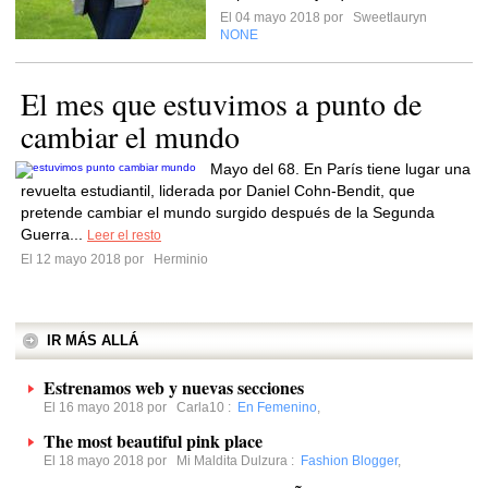
El 04 mayo 2018 por
Sweetlauryn
NONE
El mes que estuvimos a punto de
cambiar el mundo
Mayo del 68. En París tiene lugar una
revuelta estudiantil, liderada por Daniel Cohn-Bendit, que
pretende cambiar el mundo surgido después de la Segunda
Guerra...
Leer el resto
El 12 mayo 2018 por
Herminio
IR MÁS ALLÁ
Estrenamos web y nuevas secciones
El 16 mayo 2018 por
Carla10
:
En Femenino
,
The most beautiful pink place
El 18 mayo 2018 por
Mi Maldita Dulzura
:
Fashion Blogger
,