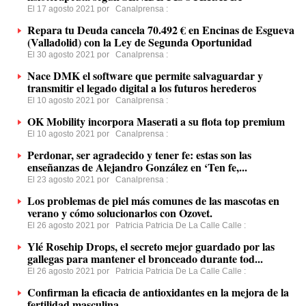
El 17 agosto 2021 por
Canalprensa
:
Repara tu Deuda cancela 70.492 € en Encinas de Esgueva
(Valladolid) con la Ley de Segunda Oportunidad
El 30 agosto 2021 por
Canalprensa
:
Nace DMK el software que permite salvaguardar y
transmitir el legado digital a los futuros herederos
El 10 agosto 2021 por
Canalprensa
:
OK Mobility incorpora Maserati a su flota top premium
El 10 agosto 2021 por
Canalprensa
:
Perdonar, ser agradecido y tener fe: estas son las
enseñanzas de Alejandro González en ‘Ten fe,...
El 23 agosto 2021 por
Canalprensa
:
Los problemas de piel más comunes de las mascotas en
verano y cómo solucionarlos con Ozovet.
El 26 agosto 2021 por
Patricia Patricia De La Calle Calle
:
Ylé Rosehip Drops, el secreto mejor guardado por las
gallegas para mantener el bronceado durante tod...
El 26 agosto 2021 por
Patricia Patricia De La Calle Calle
:
Confirman la eficacia de antioxidantes en la mejora de la
fertilidad masculina