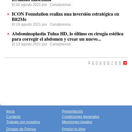
El 02 agosto 2021 por
Canalprensa
:
ICON Foundation realiza una inversión estratégica en
Bit2Me
El 19 agosto 2021 por
Canalprensa
:
Abdominoplastia Tulua HD, lo último en cirugía estética
para corregir el abdomen y crear un nuevo...
El 13 agosto 2021 por
Canalprensa
:
1
2
3
4
5
6
7
8
9
Inicio
Presentación
Contacto
Condiciones generales
Trabaja con nosotros
Menciones legales
Dossier de Prensa
Propón tu blog