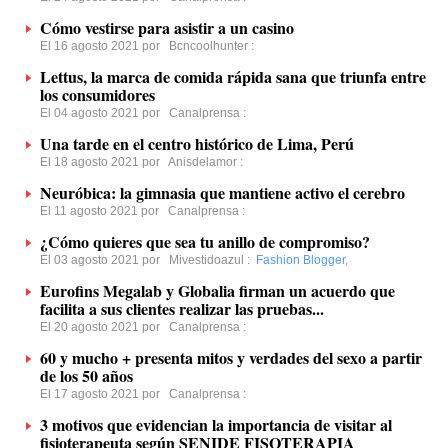
Cómo vestirse para asistir a un casino
El 16 agosto 2021 por
Bcncoolhunter
:
Lettus, la marca de comida rápida sana que triunfa entre
los consumidores
El 04 agosto 2021 por
Canalprensa
:
Una tarde en el centro histórico de Lima, Perú
El 18 agosto 2021 por
Anisdelamor
:
Neuróbica: la gimnasia que mantiene activo el cerebro
El 11 agosto 2021 por
Canalprensa
:
¿Cómo quieres que sea tu anillo de compromiso?
El 03 agosto 2021 por
Mivestidoazul
:
Fashion Blogger
,
Eurofins Megalab y Globalia firman un acuerdo que
facilita a sus clientes realizar las pruebas...
El 20 agosto 2021 por
Canalprensa
:
60 y mucho + presenta mitos y verdades del sexo a partir
de los 50 años
El 17 agosto 2021 por
Canalprensa
:
3 motivos que evidencian la importancia de visitar al
fisioterapeuta según SENIDE FISOTERAPIA