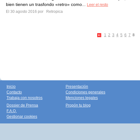
bien tienen un trasfondo «retro» como...
Leer el resto
El 30 agosto 2016 por
Retropica
1
2
3
4
5
6
7
8
Inicio
Presentación
Contacto
Condiciones generales
Trabaja con nosotros
Menciones legales
Dossier de Prensa
Propón tu blog
F.A.Q.
Gestionar cookies