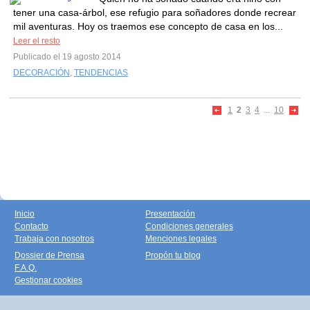
tener una casa-árbol, ese refugio para soñadores donde recrear
mil aventuras. Hoy os traemos ese concepto de casa en los...
Leer el resto
Publicado el 19 agosto 2014
DECORACIÓN
,
TENDENCIAS
1
2
3
4
...
10
Inicio
Presentación
Contacto
Condiciones generales
Trabaja con nosotros
Menciones legales
Dossier de Prensa
Propón tu blog
F.A.Q.
Gestionar cookies