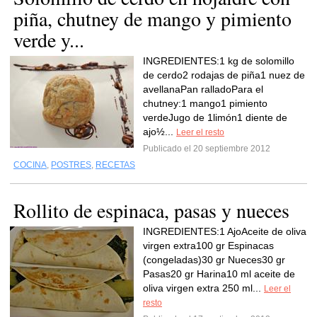
piña, chutney de mango y pimiento
verde y...
INGREDIENTES:1 kg de solomillo
de cerdo2 rodajas de piña1 nuez de
avellanaPan ralladoPara el
chutney:1 mango1 pimiento
verdeJugo de 1limón1 diente de
ajo½...
Leer el resto
Publicado el 20 septiembre 2012
COCINA
,
POSTRES
,
RECETAS
Rollito de espinaca, pasas y nueces
INGREDIENTES:1 AjoAceite de oliva
virgen extra100 gr Espinacas
(congeladas)30 gr Nueces30 gr
Pasas20 gr Harina10 ml aceite de
oliva virgen extra 250 ml...
Leer el
resto