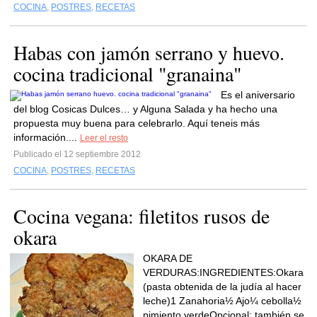
COCINA
,
POSTRES
,
RECETAS
Habas con jamón serrano y huevo.
cocina tradicional "granaina"
Es el aniversario
del blog Cosicas Dulces… y Alguna Salada y ha hecho una
propuesta muy buena para celebrarlo. Aquí teneis más
información....
Leer el resto
Publicado el 12 septiembre 2012
COCINA
,
POSTRES
,
RECETAS
Cocina vegana: filetitos rusos de
okara
OKARA DE
VERDURAS:INGREDIENTES:Okara
(pasta obtenida de la judía al hacer
leche)1 Zanahoria½ Ajo¼ cebolla½
pimiento verdeOpcional: también se