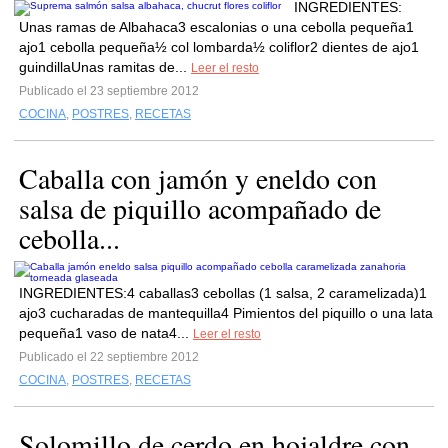
INGREDIENTES:
Unas ramas de Albahaca3 escalonias o una cebolla pequeña1
ajo1 cebolla pequeña½ col lombarda½ coliflor2 dientes de ajo1
guindillaUnas ramitas de...
Leer el resto
Publicado el 23 septiembre 2012
COCINA
,
POSTRES
,
RECETAS
Caballa con jamón y eneldo con
salsa de piquillo acompañado de
cebolla...
INGREDIENTES:4 caballas3 cebollas (1 salsa, 2 caramelizada)1
ajo3 cucharadas de mantequilla4 Pimientos del piquillo o una lata
pequeña1 vaso de nata4...
Leer el resto
Publicado el 22 septiembre 2012
COCINA
,
POSTRES
,
RECETAS
Solomillo de cerdo en hojaldre con