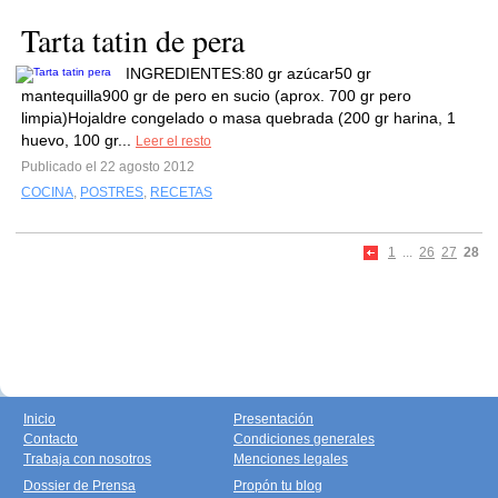
Tarta tatin de pera
INGREDIENTES:80 gr azúcar50 gr
mantequilla900 gr de pero en sucio (aprox. 700 gr pero
limpia)Hojaldre congelado o masa quebrada (200 gr harina, 1
huevo, 100 gr...
Leer el resto
Publicado el 22 agosto 2012
COCINA
,
POSTRES
,
RECETAS
1
...
26
27
28
Inicio
Presentación
Contacto
Condiciones generales
Trabaja con nosotros
Menciones legales
Dossier de Prensa
Propón tu blog