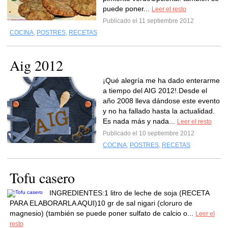
puede poner...
Leer el resto
Publicado el 11 septiembre 2012
COCINA
,
POSTRES
,
RECETAS
Aig 2012
¡Qué alegría me ha dado enterarme
a tiempo del AIG 2012!.Desde el
año 2008 lleva dándose este evento
y no ha fallado hasta la actualidad.
Es nada más y nada...
Leer el resto
Publicado el 10 septiembre 2012
COCINA
,
POSTRES
,
RECETAS
Tofu casero
INGREDIENTES:1 litro de leche de soja (RECETA
PARA ELABORARLA AQUI)10 gr de sal nigari (cloruro de
magnesio) (también se puede poner sulfato de calcio o...
Leer el
resto