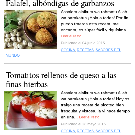
Falafel, albóndigas de garbanzos
Assalam alaikum wa rahmatu Allah
wa barakatuh ¡Hola a todas! Por fin
puedo traeros esta receta, me
encanta, es súper fácil y riquísima...
Leer el resto
Publicado el 04 junio 2015
COCINA
,
RECETAS
,
SABORES DEL
MUNDO
Tomatitos rellenos de queso a las
finas hierbas
Assalam alaikum wa rahmatu Allah
wa barakatuh ¡Hola a todas! Hoy os
traigo una receta de picoteo bien
fresquita y vistosa, la vi hace tiempo
en una...
Leer el resto
Publicado el 28 mayo 2015
COCINA
,
RECETAS
,
SABORES DEL