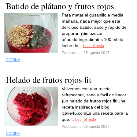
Batido de plátano y frutos rojos
Para matar el gusanillo a media
mañana, nada mejor que este
delicioso batido, sano y rápido de
preparar. ¡Sin azúcar
añadido!Ingredientes:100 ml de
leche de...
Leer el resto
Publicado el 25 agosto 2017
COCINA
Helado de frutos rojos fit
Volvemos con una receta
refrescante, sana y fácil de hacer:
¡un helado de frutos rojos fit!Una
receta inspirada del blog
icake4u.comEs una receta para la
que,...
Leer el resto
Publicado el 08 agosto 2017
COCINA