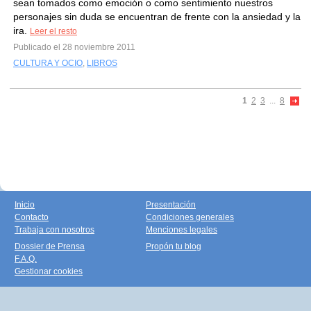
sean tomados como emoción o como sentimiento nuestros
personajes sin duda se encuentran de frente con la ansiedad y la
ira.
Leer el resto
Publicado el 28 noviembre 2011
CULTURA Y OCIO
,
LIBROS
1
2
3
...
8
Inicio
Presentación
Contacto
Condiciones generales
Trabaja con nosotros
Menciones legales
Dossier de Prensa
Propón tu blog
F.A.Q.
Gestionar cookies