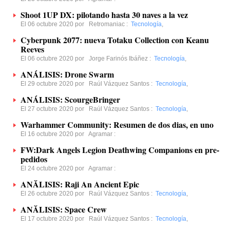
Shoot 1UP DX: pilotando hasta 30 naves a la vez
El 06 octubre 2020 por
Retromaniac
:
Tecnología
,
Cyberpunk 2077: nueva Totaku Collection con Keanu
Reeves
El 06 octubre 2020 por
Jorge Farinós Ibáñez
:
Tecnología
,
ANÁLISIS: Drone Swarm
El 29 octubre 2020 por
Raúl Vázquez Santos
:
Tecnología
,
ANÁLISIS: ScourgeBringer
El 27 octubre 2020 por
Raúl Vázquez Santos
:
Tecnología
,
Warhammer Community: Resumen de dos dias, en uno
El 16 octubre 2020 por
Agramar
:
FW:Dark Angels Legion Deathwing Companions en pre-
pedidos
El 24 octubre 2020 por
Agramar
:
ANĂLISIS: Raji An Ancient Epic
El 26 octubre 2020 por
Raúl Vázquez Santos
:
Tecnología
,
ANĂLISIS: Space Crew
El 17 octubre 2020 por
Raúl Vázquez Santos
:
Tecnología
,