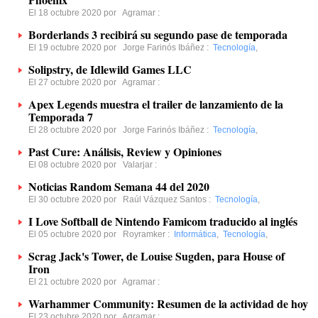
El 18 octubre 2020 por
Agramar
:
Borderlands 3 recibirá su segundo pase de temporada
El 19 octubre 2020 por
Jorge Farinós Ibáñez
:
Tecnología
,
Solipstry, de Idlewild Games LLC
El 27 octubre 2020 por
Agramar
:
Apex Legends muestra el trailer de lanzamiento de la
Temporada 7
El 28 octubre 2020 por
Jorge Farinós Ibáñez
:
Tecnología
,
Past Cure: Análisis, Review y Opiniones
El 08 octubre 2020 por
Valarjar
:
Noticias Random Semana 44 del 2020
El 30 octubre 2020 por
Raúl Vázquez Santos
:
Tecnología
,
I Love Softball de Nintendo Famicom traducido al inglés
El 05 octubre 2020 por
Royramker
:
Informática
,
Tecnología
,
Scrag Jack's Tower, de Louise Sugden, para House of
Iron
El 21 octubre 2020 por
Agramar
:
Warhammer Community: Resumen de la actividad de hoy
El 23 octubre 2020 por
Agramar
: