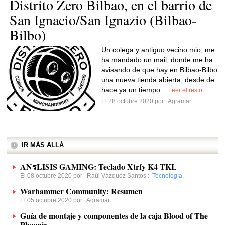
Distrito Zero Bilbao, en el barrio de
San Ignacio/San Ignazio (Bilbao-
Bilbo)
Un colega y antiguo vecino mio, me
ha mandado un mail, donde me ha
avisando de que hay en Bilbao-Bilbo
una nueva tienda abierta, desde de
hace ya un tiempo...
Leer el resto
El 28 octubre 2020 por
Agramar
IR MÁS ALLÁ
ANรLISIS GAMING: Teclado Xtrfy K4 TKL
El 08 octubre 2020 por
Raúl Vázquez Santos
:
Tecnología
,
Warhammer Community: Resumen
El 05 octubre 2020 por
Agramar
:
Guía de montaje y componentes de la caja Blood of The
Phoenix