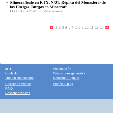
Minecrafteate en RTX, Nº31: Réplica del Monasterio de
las Huelgas, Burgos en Minecraft.
El 29 octubre 2020 por
Minecrafteate
:
1
2
3
4
5
6
7
8
9
10
11
12
13
Inicio
Presentación
Contacto
Condiciones generales
Trabaja con nosotros
Menciones legales
Dossier de Prensa
Propón tu blog
F.A.Q.
Gestionar cookies