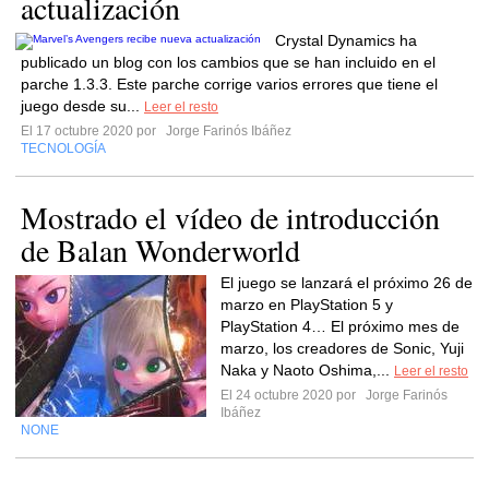
actualización
Crystal Dynamics ha
publicado un blog con los cambios que se han incluido en el
parche 1.3.3. Este parche corrige varios errores que tiene el
juego desde su...
Leer el resto
El 17 octubre 2020 por
Jorge Farinós Ibáñez
TECNOLOGÍA
Mostrado el vídeo de introducción
de Balan Wonderworld
El juego se lanzará el próximo 26 de
marzo en PlayStation 5 y
PlayStation 4… El próximo mes de
marzo, los creadores de Sonic, Yuji
Naka y Naoto Oshima,...
Leer el resto
El 24 octubre 2020 por
Jorge Farinós
Ibáñez
NONE