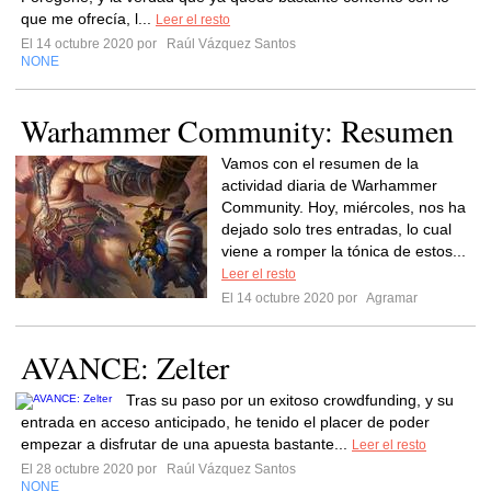
que me ofrecía, l...
Leer el resto
El 14 octubre 2020 por
Raúl Vázquez Santos
NONE
Warhammer Community: Resumen
Vamos con el resumen de la
actividad diaria de Warhammer
Community. Hoy, miércoles, nos ha
dejado solo tres entradas, lo cual
viene a romper la tónica de estos...
Leer el resto
El 14 octubre 2020 por
Agramar
AVANCE: Zelter
Tras su paso por un exitoso crowdfunding, y su
entrada en acceso anticipado, he tenido el placer de poder
empezar a disfrutar de una apuesta bastante...
Leer el resto
El 28 octubre 2020 por
Raúl Vázquez Santos
NONE