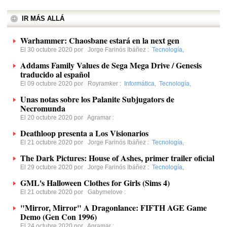
IR MÁS ALLÁ
Warhammer: Chaosbane estará en la next gen
El 30 octubre 2020 por
Jorge Farinós Ibáñez
:
Tecnología
,
Addams Family Values de Sega Mega Drive / Genesis
traducido al español
El 09 octubre 2020 por
Royramker
:
Informática
,
Tecnología
,
Unas notas sobre los Palanite Subjugators de
Necromunda
El 20 octubre 2020 por
Agramar
:
Deathloop presenta a Los Visionarios
El 21 octubre 2020 por
Jorge Farinós Ibáñez
:
Tecnología
,
The Dark Pictures: House of Ashes, primer trailer oficial
El 29 octubre 2020 por
Jorge Farinós Ibáñez
:
Tecnología
,
GML's Halloween Clothes for Girls (Sims 4)
El 21 octubre 2020 por
Gabymelove
:
"Mirror, Mirror" A Dragonlance: FIFTH AGE Game
Demo (Gen Con 1996)
El 24 octubre 2020 por
Agramar
: