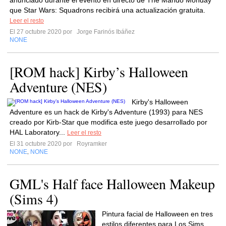
anunciado durante el evento en directo de The Mando Monday
que Star Wars: Squadrons recibirá una actualización gratuita.
Leer el resto
El 27 octubre 2020 por
Jorge Farinós Ibáñez
NONE
[ROM hack] Kirby’s Halloween
Adventure (NES)
Kirby's Halloween
Adventure es un hack de Kirby's Adventure (1993) para NES
creado por Kirb-Star que modifica este juego desarrollado por
HAL Laboratory...
Leer el resto
El 31 octubre 2020 por
Royramker
NONE
NONE
,
GML's Half face Halloween Makeup
(Sims 4)
Pintura facial de Halloween en tres
estilos diferentes para Los Sims