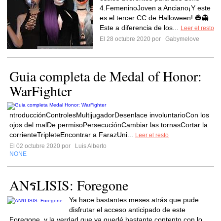
4.FemeninoJoven a Anciano¡Y este
es el tercer CC de Halloween! 🎃👻
Este a diferencia de los...
Leer el resto
El 28 octubre 2020 por
Gabymelove
Guia completa de Medal of Honor:
WarFighter
ntroducciónControlesMultijugadorDesenlace involuntarioCon los
ojos del malDe permisoPersecuciónCambiar las tornasCortar la
corrienteTripleteEncontrar a FarazUni...
Leer el resto
El 02 octubre 2020 por
Luis Alberto
NONE
ANรLISIS: Foregone
Ya hace bastantes meses atrás que pude
disfrutar el acceso anticipado de este
Foregone, y la verdad que ya quedé bastante contento con lo