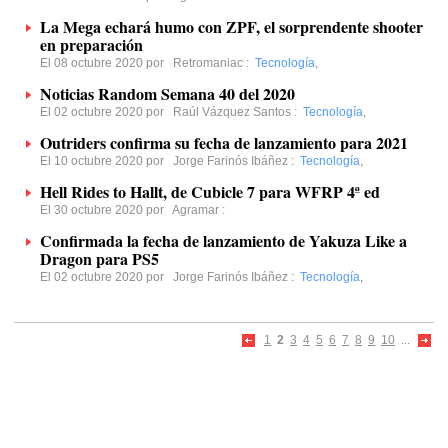
La Mega echará humo con ZPF, el sorprendente shooter
en preparación
El 08 octubre 2020 por
Retromaniac
:
Tecnología
,
Noticias Random Semana 40 del 2020
El 02 octubre 2020 por
Raúl Vázquez Santos
:
Tecnología
,
Outriders confirma su fecha de lanzamiento para 2021
El 10 octubre 2020 por
Jorge Farinós Ibáñez
:
Tecnología
,
Hell Rides to Hallt, de Cubicle 7 para WFRP 4ª ed
El 30 octubre 2020 por
Agramar
:
Confirmada la fecha de lanzamiento de Yakuza Like a
Dragon para PS5
El 02 octubre 2020 por
Jorge Farinós Ibáñez
:
Tecnología
,
1
2
3
4
5
6
7
8
9
10
...