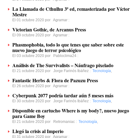
La Llamada de Cthulhu 3ª ed, remasterizada por Víctor
Mestre
El 01 octubre 2020 por
Agramar
:
Victorian Gothic, de Arcanus Press
El 09 octubre 2020 por
Agramar
:
Phasmophobia, todo lo que tenes que saber sobre este
nuevo juego de terror psicológico
El 03 octubre 2020 por
Pabloclima24
:
Análisis de The Survivalists – Náufrago pixelado
El 21 octubre 2020 por
Jorge Farinós Ibáñez
:
Tecnología
,
Fantastic Herbs & Flora de Pazuzu Press
El 26 octubre 2020 por
Agramar
:
Cyberpunk 2077 podría tardar aún 5 meses más
El 30 octubre 2020 por
Jorge Farinós Ibáñez
:
Tecnología
,
Disponible en cartucho Where is my body?, nuevo juego
para Game Boy
El 21 octubre 2020 por
Retromaniac
:
Tecnología
,
Llegó la crisis al Imperio
El 31 octubre 2020 por
Agramar
: