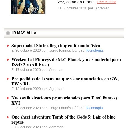
vez, como en otras...
Leer el resto
El 17 octubre 2020 por
Agramar
IR MÁS ALLÁ
Supermaket Shriek llega hoy en formato físico
El 30 octubre 2020 por
Jorge Farinós Ibáñez
:
Tecnología
,
Weekend at Phorcys de M.C Planck y mas material para
D&D 3.x (All-Free)
El 17 octubre 2020 por
Agramar
:
Pre-pedidos de la semana que viene anunciados en GW,
FW y BL
El 18 octubre 2020 por
Agramar
:
Nuevas ilustraciones promocionales para Final Fantasy
XVI
El 29 octubre 2020 por
Jorge Farinós Ibáñez
:
Tecnología
,
One sheet adventure Tomb of the Gods 5: Lair of blue
reptile
El 02 octubre 2020 por
Agramar
: