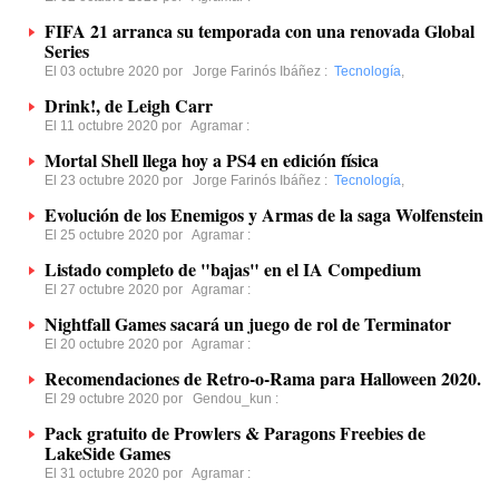
FIFA 21 arranca su temporada con una renovada Global
Series
El 03 octubre 2020 por
Jorge Farinós Ibáñez
:
Tecnología
,
Drink!, de Leigh Carr
El 11 octubre 2020 por
Agramar
:
Mortal Shell llega hoy a PS4 en edición física
El 23 octubre 2020 por
Jorge Farinós Ibáñez
:
Tecnología
,
Evolución de los Enemigos y Armas de la saga Wolfenstein
El 25 octubre 2020 por
Agramar
:
Listado completo de "bajas" en el IA Compedium
El 27 octubre 2020 por
Agramar
:
Nightfall Games sacará un juego de rol de Terminator
El 20 octubre 2020 por
Agramar
:
Recomendaciones de Retro-o-Rama para Halloween 2020.
El 29 octubre 2020 por
Gendou_kun
:
Pack gratuito de Prowlers & Paragons Freebies de
LakeSide Games
El 31 octubre 2020 por
Agramar
: