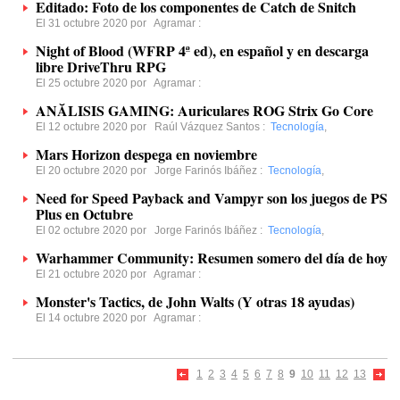
Editado: Foto de los componentes de Catch de Snitch
El 31 octubre 2020 por
Agramar
:
Night of Blood (WFRP 4ª ed), en español y en descarga
libre DriveThru RPG
El 25 octubre 2020 por
Agramar
:
ANĂLISIS GAMING: Auriculares ROG Strix Go Core
El 12 octubre 2020 por
Raúl Vázquez Santos
:
Tecnología
,
Mars Horizon despega en noviembre
El 20 octubre 2020 por
Jorge Farinós Ibáñez
:
Tecnología
,
Need for Speed Payback and Vampyr son los juegos de PS
Plus en Octubre
El 02 octubre 2020 por
Jorge Farinós Ibáñez
:
Tecnología
,
Warhammer Community: Resumen somero del día de hoy
El 21 octubre 2020 por
Agramar
:
Monster's Tactics, de John Walts (Y otras 18 ayudas)
El 14 octubre 2020 por
Agramar
:
1
2
3
4
5
6
7
8
9
10
11
12
13