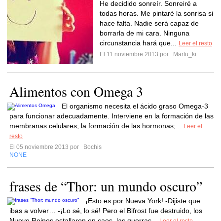
He decidido sonreír. Sonreiré a
todas horas. Me pintaré la sonrisa si
hace falta. Nadie será capaz de
borrarla de mi cara. Ninguna
circunstancia hará que...
Leer el resto
El 11 noviembre 2013 por
Martu_ki
Alimentos con Omega 3
El organismo necesita el ácido graso Omega-3
para funcionar adecuadamente. Interviene en la formación de las
membranas celulares; la formación de las hormonas;...
Leer el
resto
El 05 noviembre 2013 por
Bochis
NONE
frases de “Thor: un mundo oscuro”
¡Esto es por Nueva York! -Dijiste que
ibas a volver… -¡Lo sé, lo sé! Pero el Bifrost fue destruido, los
Nueve Reinos estallaron en caos, las guerras...