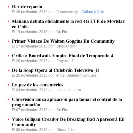
Rex de reparto
El 26 noviembre 2013 por
Paoechecury
:
Cultura y Ocio
Mañana debuta oficialmente la red 4G LTE de Movistar
en Chile
El 14 noviembre 2013 por
On Fire
:
Primer Vistazo De Walton Goggins En Community
El 27 noviembre 2013 por
Dioscaficho
:
Crítica: Boardwalk Empire Final de Temporada 4
El 28 noviembre 2013 por
Proyectorf
:
De la Soap Opera al Culebrón Televisivo (I)
El 26 noviembre 2013 por
Angel Buquerin Sanjuan
:
La paz de los cementerios
El 04 noviembre 2013 por
Libretachatarra
:
Chilevisión lanza aplicación para tomar el control de la
programación
El 07 noviembre 2013 por
On Fire
:
Vince Gilligan Creador De Breaking Bad Aparecerá En
Community
El 06 noviembre 2013 por
Dioscaficho
: