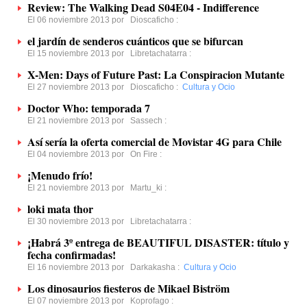
Review: The Walking Dead S04E04 - Indifference
El 06 noviembre 2013 por
Dioscaficho
:
el jardín de senderos cuánticos que se bifurcan
El 15 noviembre 2013 por
Libretachatarra
:
X-Men: Days of Future Past: La Conspiracion Mutante
El 27 noviembre 2013 por
Dioscaficho
:
Cultura y Ocio
Doctor Who: temporada 7
El 21 noviembre 2013 por
Sassech
:
Así sería la oferta comercial de Movistar 4G para Chile
El 04 noviembre 2013 por
On Fire
:
¡Menudo frío!
El 21 noviembre 2013 por
Martu_ki
:
loki mata thor
El 30 noviembre 2013 por
Libretachatarra
:
¡Habrá 3º entrega de BEAUTIFUL DISASTER: título y
fecha confirmadas!
El 16 noviembre 2013 por
Darkakasha
:
Cultura y Ocio
Los dinosaurios fiesteros de Mikael Biström
El 07 noviembre 2013 por
Koprofago
: