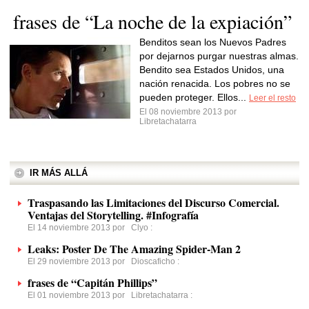
frases de “La noche de la expiación”
Benditos sean los Nuevos Padres
por dejarnos purgar nuestras almas.
Bendito sea Estados Unidos, una
nación renacida. Los pobres no se
pueden proteger. Ellos...
Leer el resto
El 08 noviembre 2013 por
Libretachatarra
IR MÁS ALLÁ
Traspasando las Limitaciones del Discurso Comercial.
Ventajas del Storytelling. #Infografía
El 14 noviembre 2013 por
Clyo
:
Leaks: Poster De The Amazing Spider-Man 2
El 29 noviembre 2013 por
Dioscaficho
:
frases de “Capitán Phillips”
El 01 noviembre 2013 por
Libretachatarra
: