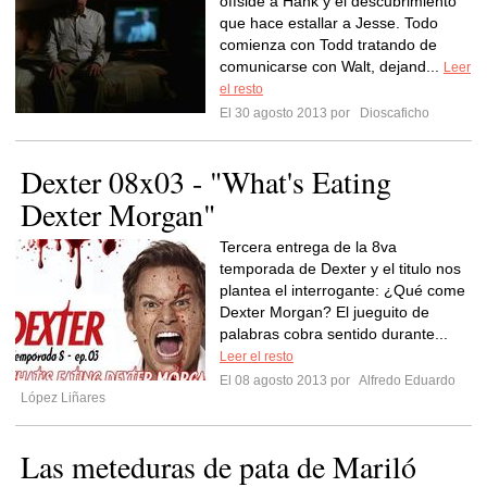
offside a Hank y el descubrimiento
que hace estallar a Jesse. Todo
comienza con Todd tratando de
comunicarse con Walt, dejand...
Leer
el resto
El 30 agosto 2013 por
Dioscaficho
Dexter 08x03 - "What's Eating
Dexter Morgan"
Tercera entrega de la 8va
temporada de Dexter y el titulo nos
plantea el interrogante: ¿Qué come
Dexter Morgan? El jueguito de
palabras cobra sentido durante...
Leer el resto
El 08 agosto 2013 por
Alfredo Eduardo
López Liñares
Las meteduras de pata de Mariló