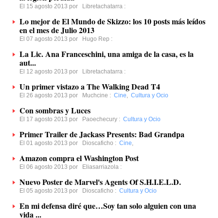
El 15 agosto 2013 por
Libretachatarra
:
Lo mejor de El Mundo de Skizzo: los 10 posts más leídos
en el mes de Julio 2013
El 07 agosto 2013 por
Hugo Rep
:
La Lic. Ana Franceschini, una amiga de la casa, es la
aut...
El 12 agosto 2013 por
Libretachatarra
:
Un primer vistazo a The Walking Dead T4
El 26 agosto 2013 por
Muchcine
:
Cine
,
Cultura y Ocio
Con sombras y Luces
El 17 agosto 2013 por
Paoechecury
:
Cultura y Ocio
Primer Trailer de Jackass Presents: Bad Grandpa
El 01 agosto 2013 por
Dioscaficho
:
Cine
,
Amazon compra el Washington Post
El 06 agosto 2013 por
Eliasarriazola
:
Nuevo Poster de Marvel's Agents Of S.H.I.E.L.D.
El 05 agosto 2013 por
Dioscaficho
:
Cultura y Ocio
En mi defensa diré que…Soy tan solo alguien con una
vida ...