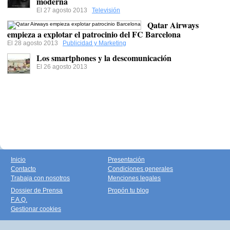
moderna
El 27 agosto 2013
Televisión
Qatar Airways
empieza a explotar el patrocinio del FC Barcelona
El 28 agosto 2013
Publicidad y Marketing
Los smartphones y la descomunicación
El 26 agosto 2013
Inicio
Presentación
Contacto
Condiciones generales
Trabaja con nosotros
Menciones legales
Dossier de Prensa
Propón tu blog
F.A.Q.
Gestionar cookies