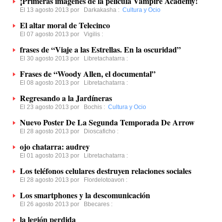
¡Primeras imágenes de la película Vampire Academy!
El 13 agosto 2013 por
Darkakasha
:
Cultura y Ocio
El altar moral de Telecinco
El 07 agosto 2013 por
Vigilis
:
frases de “Viaje a las Estrellas. En la oscuridad”
El 30 agosto 2013 por
Libretachatarra
:
Frases de “Woody Allen, el documental”
El 08 agosto 2013 por
Libretachatarra
:
Regresando a la Jardíneras
El 23 agosto 2013 por
Bochis
:
Cultura y Ocio
Nuevo Poster De La Segunda Temporada De Arrow
El 28 agosto 2013 por
Dioscaficho
:
ojo chatarra: audrey
El 01 agosto 2013 por
Libretachatarra
:
Los teléfonos celulares destruyen relaciones sociales
El 28 agosto 2013 por
Flordelotoavon
:
Los smartphones y la descomunicación
El 26 agosto 2013 por
Bbecares
:
la legión perdida