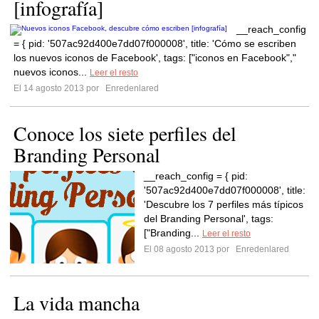
[infografía]
__reach_config
= { pid: '507ac92d400e7dd07f000008', title: 'Cómo se escriben
los nuevos iconos de Facebook', tags: ["iconos en Facebook","
nuevos iconos...
Leer el resto
El 14 agosto 2013 por
Enredenlared
Conoce los siete perfiles del
Branding Personal
__reach_config = { pid:
'507ac92d400e7dd07f000008', title:
'Descubre los 7 perfiles más típicos
del Branding Personal', tags:
["Branding...
Leer el resto
El 08 agosto 2013 por
Enredenlared
La vida mancha