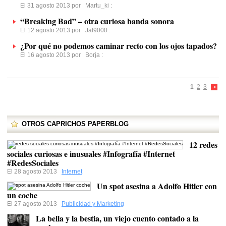
El 31 agosto 2013 por
Martu_ki
:
“Breaking Bad” – otra curiosa banda sonora
El 12 agosto 2013 por
Jal9000
:
¿Por qué no podemos caminar recto con los ojos tapados?
El 16 agosto 2013 por
Borja
:
1
2
3
OTROS CAPRICHOS PAPERBLOG
12 redes
sociales curiosas e inusuales #Infografía #Internet
#RedesSociales
El 28 agosto 2013
Internet
Un spot asesina a Adolfo Hitler con
un coche
El 27 agosto 2013
Publicidad y Marketing
La bella y la bestia, un viejo cuento contado a la