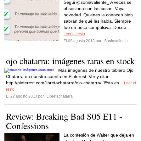
Segui @soniavaliente_ A veces se
obsesiona con las cosas. Vaya
novedad. Quienes la conocen bien
sabrán de qué les habla. Siempre
fue un poco compulsiva. Desde...
Leer el resto
El 09 agosto 2013 por
Soniavaliente
ojo chatarra: imágenes raras en stock
Más imágenes de nuestro tablero Ojo
Chatarra en nuestra cuenta en Pinterest. Ver y citar:
http://pinterest.com/libretachatarra/ojo-chatarra/ “Esta es...
Leer el
resto
El 22 agosto 2013 por
Libretachatarra
Review: Breaking Bad S05 E11 -
Confessions
La confesión de Walter que deja en