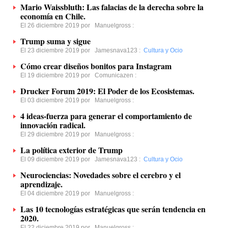
Mario Waissbluth: Las falacias de la derecha sobre la
economía en Chile.
El 26 diciembre 2019 por
Manuelgross
:
Trump suma y sigue
El 23 diciembre 2019 por
Jamesnava123
:
Cultura y Ocio
Cómo crear diseños bonitos para Instagram
El 19 diciembre 2019 por
Comunicazen
:
Drucker Forum 2019: El Poder de los Ecosistemas.
El 03 diciembre 2019 por
Manuelgross
:
4 ideas-fuerza para generar el comportamiento de
innovación radical.
El 29 diciembre 2019 por
Manuelgross
:
La política exterior de Trump
El 09 diciembre 2019 por
Jamesnava123
:
Cultura y Ocio
Neurociencias: Novedades sobre el cerebro y el
aprendizaje.
El 04 diciembre 2019 por
Manuelgross
:
Las 10 tecnologías estratégicas que serán tendencia en
2020.
El 22 diciembre 2019 por
Manuelgross
: