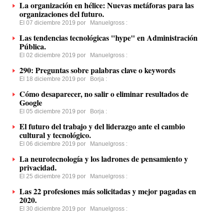
La organización en hélice: Nuevas metáforas para las
organizaciones del futuro.
El 07 diciembre 2019 por
Manuelgross
:
Las tendencias tecnológicas "hype" en Administración
Pública.
El 02 diciembre 2019 por
Manuelgross
:
290: Preguntas sobre palabras clave o keywords
El 18 diciembre 2019 por
Borja
:
Cómo desaparecer, no salir o eliminar resultados de
Google
El 05 diciembre 2019 por
Borja
:
El futuro del trabajo y del liderazgo ante el cambio
cultural y tecnológico.
El 06 diciembre 2019 por
Manuelgross
:
La neurotecnología y los ladrones de pensamiento y
privacidad.
El 25 diciembre 2019 por
Manuelgross
:
Las 22 profesiones más solicitadas y mejor pagadas en
2020.
El 30 diciembre 2019 por
Manuelgross
: