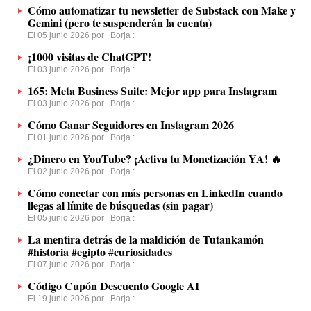
Cómo automatizar tu newsletter de Substack con Make y
Gemini (pero te suspenderán la cuenta)
El 05 junio 2026 por
Borja
:
¡1000 visitas de ChatGPT!
El 03 junio 2026 por
Borja
:
165: Meta Business Suite: Mejor app para Instagram
El 03 junio 2026 por
Borja
:
Cómo Ganar Seguidores en Instagram 2026
El 01 junio 2026 por
Borja
:
¿Dinero en YouTube? ¡Activa tu Monetización YA! 🔥
El 02 junio 2026 por
Borja
:
Cómo conectar con más personas en LinkedIn cuando
llegas al límite de búsquedas (sin pagar)
El 05 junio 2026 por
Borja
:
La mentira detrás de la maldición de Tutankamón
#historia #egipto #curiosidades
El 07 junio 2026 por
Borja
:
Código Cupón Descuento Google AI
El 19 junio 2026 por
Borja
: