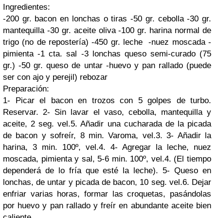
Ingredientes:
-200 gr. bacon en lonchas o tiras -50 gr. cebolla -30 gr.
mantequilla -30 gr. aceite oliva -100 gr. harina normal de
trigo (no de repostería) -450 gr. leche -nuez moscada -
pimienta -1 cta. sal -3 lonchas queso semi-curado (75
gr.) -50 gr. queso de untar -huevo y pan rallado (puede
ser con ajo y perejil) rebozar
Preparación:
1- Picar el bacon en trozos con 5 golpes de turbo.
Reservar. 2- Sin lavar el vaso, cebolla, mantequilla y
aceite, 2 seg. vel.5. Añadir una cucharada de la picada
de bacon y sofreír, 8 min. Varoma, vel.3. 3- Añadir la
harina, 3 min. 100º, vel.4. 4- Agregar la leche, nuez
moscada, pimienta y sal, 5-6 min. 100º, vel.4. (El tiempo
dependerá de lo fría que esté la leche). 5- Queso en
lonchas, de untar y picada de bacon, 10 seg. vel.6. Dejar
enfriar varias horas, formar las croquetas, pasándolas
por huevo y pan rallado y freír en abundante aceite bien
caliente.