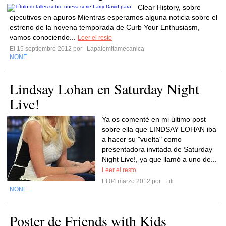
Clear History, sobre
ejecutivos en apuros Mientras esperamos alguna noticia sobre el
estreno de la novena temporada de Curb Your Enthusiasm,
vamos conociendo...
Leer el resto
El 15 septiembre 2012 por
Lapalomitamecanica
NONE
Lindsay Lohan en Saturday Night
Live!
Ya os comenté en mi último post
sobre ella que LINDSAY LOHAN iba
a hacer su "vuelta" como
presentadora invitada de Saturday
Night Live!, ya que llamó a uno de...
Leer el resto
El 04 marzo 2012 por
Lili
NONE
Poster de Friends with Kids