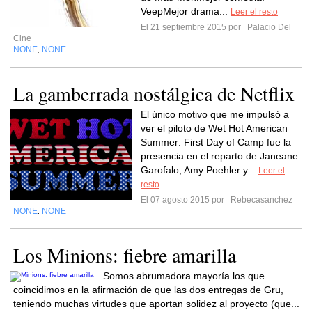
VeepMejor drama...
Leer el resto
El 21 septiembre 2015 por
Palacio Del
Cine
NONE
NONE
,
La gamberrada nostálgica de Netflix
El único motivo que me impulsó a
ver el piloto de Wet Hot American
Summer: First Day of Camp fue la
presencia en el reparto de Janeane
Garofalo, Amy Poehler y...
Leer el
resto
El 07 agosto 2015 por
Rebecasanchez
NONE
NONE
,
Los Minions: fiebre amarilla
Somos abrumadora mayoría los que
coincidimos en la afirmación de que las dos entregas de Gru,
teniendo muchas virtudes que aportan solidez al proyecto (que...