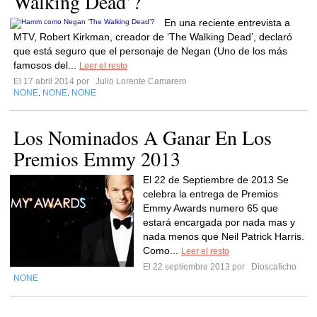
Walking Dead’?
En una reciente entrevista a
MTV, Robert Kirkman, creador de ‘The Walking Dead’, declaró
que está seguro que el personaje de Negan (Uno de los más
famosos del...
Leer el resto
El 17 abril 2014 por
Julio Lorente Camarero
NONE
NONE
NONE
,
,
Los Nominados A Ganar En Los
Premios Emmy 2013
El 22 de Septiembre de 2013 Se
celebra la entrega de Premios
Emmy Awards numero 65 que
estará encargada por nada mas y
nada menos que Neil Patrick Harris.
Como...
Leer el resto
El 22 septiembre 2013 por
Dioscaficho
NONE