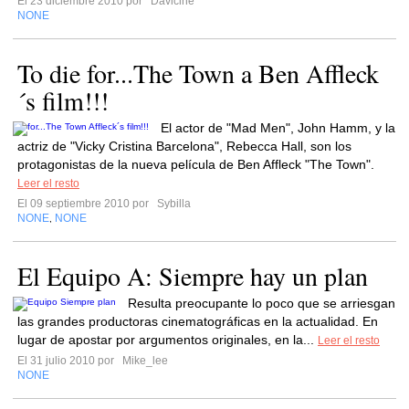
El 23 diciembre 2010 por
Davicine
NONE
To die for...The Town a Ben Affleck
´s film!!!
El actor de "Mad Men", John Hamm, y la
actriz de "Vicky Cristina Barcelona", Rebecca Hall, son los
protagonistas de la nueva película de Ben Affleck "The Town".
Leer el resto
El 09 septiembre 2010 por
Sybilla
NONE
NONE
,
El Equipo A: Siempre hay un plan
Resulta preocupante lo poco que se arriesgan
las grandes productoras cinematográficas en la actualidad. En
lugar de apostar por argumentos originales, en la...
Leer el resto
El 31 julio 2010 por
Mike_lee
NONE