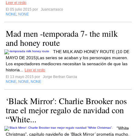
Leer el resto
El 05 julio 2015 por
Juancarrasco
NONE
NONE
,
Mad men -temporada 7- the milk
and honey route
THE MILK AND HONEY ROUTE (10 DE
MAYO DE 2015)Las series se acaban y los personajes mueren.
Los espectadores mediocres necesitan la sensación de que las
historia...
Leer el resto
El 13 mayo 2015 por
Jorge Bertran Garcia
NONE
NONE
NONE
,
,
‘Black Mirror': Charlie Brooker nos
trae el mejor regalo de navidad con
“White...
“White
Christmas”, capítulo navideño de ‘Black Mirror’ prometía mucho.