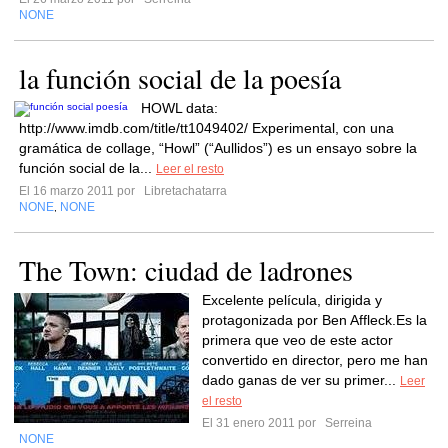
NONE
la función social de la poesía
HOWL data:
http://www.imdb.com/title/tt1049402/ Experimental, con una
gramática de collage, “Howl” (“Aullidos”) es un ensayo sobre la
función social de la...
Leer el resto
El 16 marzo 2011 por
Libretachatarra
NONE
NONE
,
The Town: ciudad de ladrones
Excelente película, dirigida y
protagonizada por Ben Affleck.Es la
primera que veo de este actor
convertido en director, pero me han
dado ganas de ver su primer...
Leer
el resto
El 31 enero 2011 por
Serreina
NONE