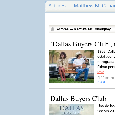
Actores — Matthew McCona
Actores — Matthew McConaughey
‘Dallas Buyers Club’, 
1985, Dalla
estafador 
retrógrada
última per
resto
El 19 marzo
NONE
Dallas Buyers Club
Una de las
Oscars 201