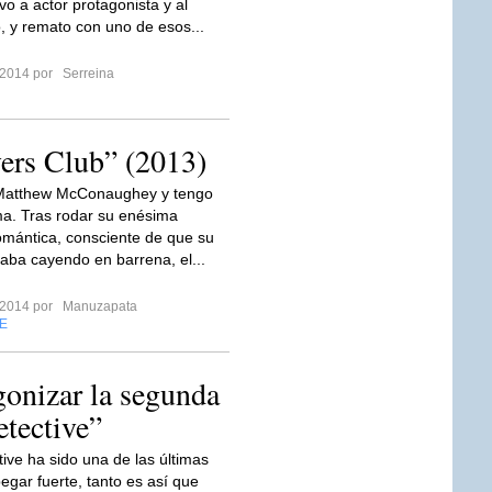
ivo a actor protagonista y al
, y remato con uno de esos...
 2014 por
Serreina
yers Club” (2013)
Matthew McConaughey y tengo
a. Tras rodar su enésima
mántica, consciente de que su
taba cayendo en barrena, el...
 2014 por
Manuzapata
E
gonizar la segunda
tective”
tive ha sido una de las últimas
egar fuerte, tanto es así que