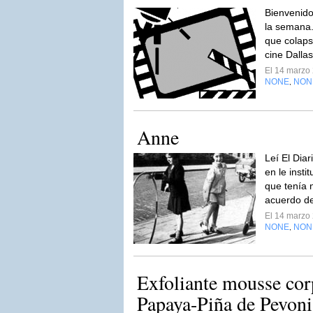
Bienvenido
la semana.
que colaps
cine Dalla
El 14 marzo
NONE
NON
,
Anne
Leí El Dia
en le inst
que tenía 
acuerdo del
El 14 marzo
NONE
NON
,
Exfoliante mousse cor
Papaya-Piña de Pevonia