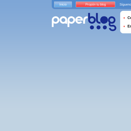
Inicio
Propón tu blog
Sígueno
Cu
E