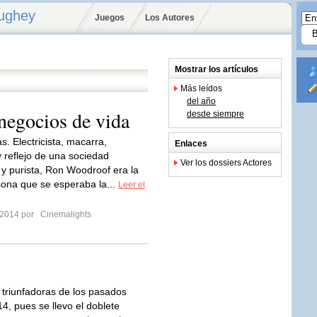
ughey
Juegos
Los Autores
Mostrar los artículos
Más leídos
del año
negocios de vida
desde siempre
s. Electricista, macarra,
Enlaces
y reflejo de una sociedad
Ver los dossiers Actores
 y purista, Ron Woodroof era la
sona que se esperaba la...
Leer el
 2014 por
Cinemalights
 triunfadoras de los pasados
4, pues se llevo el doblete