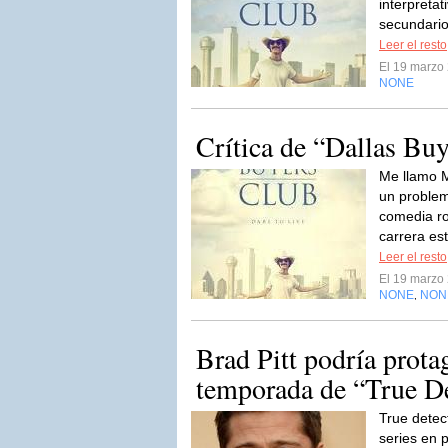
interpretat
secundario
Leer el resto
El 19 marzo
NONE
Crítica de “Dallas Bu
Me llamo 
un problem
comedia ro
carrera es
Leer el resto
El 19 marzo
NONE
NON
,
Brad Pitt podría prota
temporada de “True De
True detec
series en p