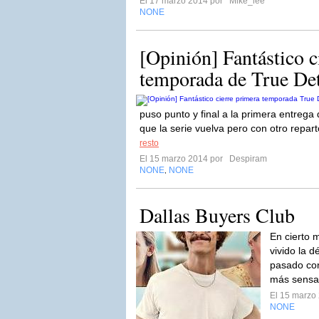
El 17 marzo 2014 por
Mike_lee
NONE
[Opinión] Fantástico c
temporada de True Det
puso punto y final a la primera entrega
que la serie vuelva pero con otro repar
resto
El 15 marzo 2014 por
Despiram
NONE
NONE
,
Dallas Buyers Club
En cierto 
vivido la d
pasado con
más sensat
El 15 marzo
NONE