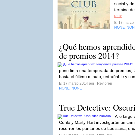
social y d
termina de
resto
El 17 marzo
NONE
NON
,
¿Qué hemos aprendido
de premios 2014?
pone fin a una temporada de premios, 
hasta el último minuto, entrañable y co
El 17 marzo 2014 por
Reyloren
NONE
NONE
,
True Detective: Oscu
A lo largo
Cohle y Marty Hart investigarán un cri
recorrer los pantanos de Louisiana, en