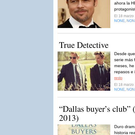
ahora la H
protagonis
El 18 marzo
NONE
NON
,
True Detective
Desde que 
serie más 
meses, he l
repasos e i
resto
El 18 marzo
NONE
NON
,
“Dallas buyer’s club” 
2013)
Duro dram
historia re