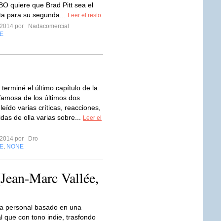
BO quiere que Brad Pitt sea el
ta para su segunda...
Leer el resto
 2014 por
Nadacomercial
E
terminé el último capítulo de la
famosa de los últimos dos
eído varias críticas, reacciones,
das de olla varias sobre...
Leer el
 2014 por
Dro
E
NONE
,
(Jean-Marc Vallée,
a personal basado en una
al que con tono indie, trasfondo