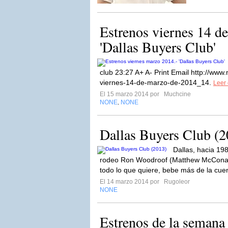
Estrenos viernes 14 d
'Dallas Buyers Club'
club 23:27 A+ A- Print Email http://ww
viernes-14-de-marzo-de-2014_14.
Leer 
El 15 marzo 2014 por
Muchcine
NONE
NONE
,
Dallas Buyers Club (2
Dallas, hacia 1985
rodeo Ron Woodroof (Matthew McConaug
todo lo que quiere, bebe más de la cuen
El 14 marzo 2014 por
Rugoleor
NONE
Estrenos de la semana