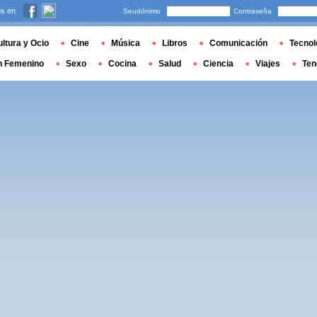
s en
Seudónimo
Contraseña
ltura y Ocio
Cine
Música
Libros
Comunicación
Tecnol
n Femenino
Sexo
Cocina
Salud
Ciencia
Viajes
Ten