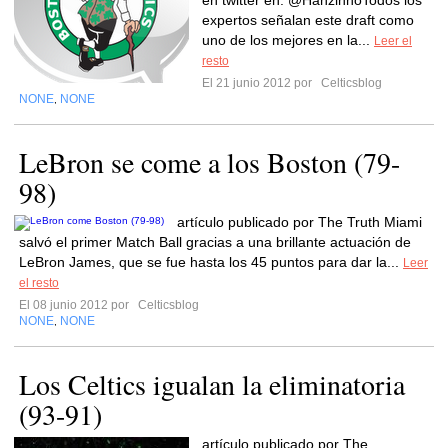
en twitter en: @HanzinhoTodos los
expertos señalan este draft como
uno de los mejores en la...
Leer el
resto
El 21 junio 2012 por
Celticsblog
NONE
NONE
,
LeBron se come a los Boston (79-
98)
artículo publicado por The Truth Miami
salvó el primer Match Ball gracias a una brillante actuación de
LeBron James, que se fue hasta los 45 puntos para dar la...
Leer
el resto
El 08 junio 2012 por
Celticsblog
NONE
NONE
,
Los Celtics igualan la eliminatoria
(93-91)
artículo publicado por The