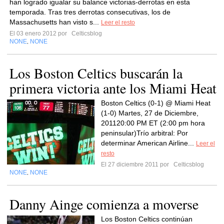
han logrado igualar su balance victorias-derrotas en esta
temporada. Tras tres derrotas consecutivas, los de
Massachusetts han visto s...
Leer el resto
El 03 enero 2012 por
Celticsblog
NONE
NONE
,
Los Boston Celtics buscarán la
primera victoria ante los Miami Heat
Boston Celtics (0-1) @ Miami Heat
(1-0) Martes, 27 de Diciembre,
201120:00 PM ET (2:00 pm hora
peninsular)Trío arbitral: Por
determinar American Airline...
Leer el
resto
El 27 diciembre 2011 por
Celticsblog
NONE
NONE
,
Danny Ainge comienza a moverse
Los Boston Celtics continúan