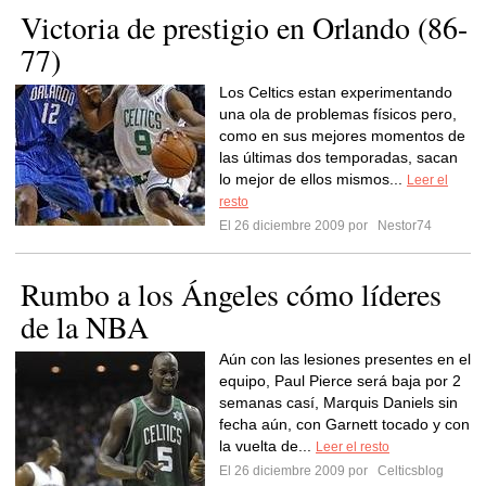
Victoria de prestigio en Orlando (86-
77)
Los Celtics estan experimentando
una ola de problemas físicos pero,
como en sus mejores momentos de
las últimas dos temporadas, sacan
lo mejor de ellos mismos...
Leer el
resto
El 26 diciembre 2009 por
Nestor74
Rumbo a los Ángeles cómo líderes
de la NBA
Aún con las lesiones presentes en el
equipo, Paul Pierce será baja por 2
semanas casí, Marquis Daniels sin
fecha aún, con Garnett tocado y con
la vuelta de...
Leer el resto
El 26 diciembre 2009 por
Celticsblog