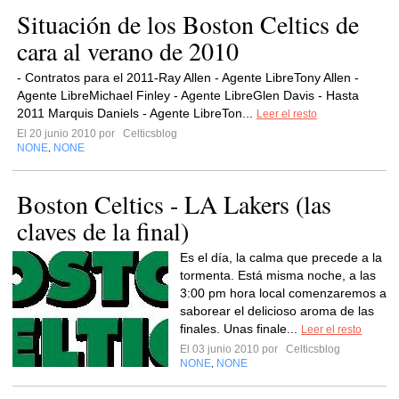
Situación de los Boston Celtics de
cara al verano de 2010
- Contratos para el 2011-Ray Allen - Agente LibreTony Allen -
Agente LibreMichael Finley - Agente LibreGlen Davis - Hasta
2011 Marquis Daniels - Agente LibreTon...
Leer el resto
El 20 junio 2010 por
Celticsblog
NONE
NONE
,
Boston Celtics - LA Lakers (las
claves de la final)
Es el día, la calma que precede a la
tormenta. Está misma noche, a las
3:00 pm hora local comenzaremos a
saborear el delicioso aroma de las
finales. Unas finale...
Leer el resto
El 03 junio 2010 por
Celticsblog
NONE
NONE
,