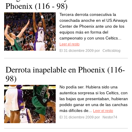
Phoenix (116 - 98)
Tercera derrota consecutiva la
cosechada anoche en el US Airways
Center de Phoenix ante uno de los
equipos más en forma del
campeonato y con unos Celtics...
Leer el resto
El 31 diciembre 2009 por
Celticsblog
Derrota inapelable en Phoenix (116-
98)
No podía ser. Hubiera sido una
autentica sorpresa si los Celtics, con
las bajas que presentaban, hubieran
podido ganar en una de las canchas
más difíciles de...
Leer el resto
El 31 diciembre 2009 por
Nestor74