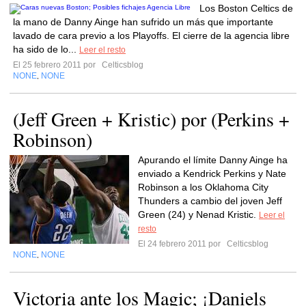
Los Boston Celtics de
la mano de Danny Ainge han sufrido un más que importante
lavado de cara previo a los Playoffs. El cierre de la agencia libre
ha sido de lo...
Leer el resto
El 25 febrero 2011 por
Celticsblog
NONE
NONE
,
(Jeff Green + Kristic) por (Perkins +
Robinson)
Apurando el límite Danny Ainge ha
enviado a Kendrick Perkins y Nate
Robinson a los Oklahoma City
Thunders a cambio del joven Jeff
Green (24) y Nenad Kristic.
Leer el
resto
El 24 febrero 2011 por
Celticsblog
NONE
NONE
,
Victoria ante los Magic; ¡Daniels