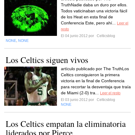
TruthNadie daba un duro por ellos.
Todos vaticinaban una victoria fácil
de los Heat en esta final de
Conferencia Este, pero ahí...
Leer el
resto
El 04 junio 2012 por
Celticsblog
NONE
NONE
,
Los Celtics siguen vivos
artículo publicado por The TruthLos
Celtics consiguieron la primera
victoria en la final de Conferencia
para recortar la desventaja que traía
de Miami (2-0) tra...
Leer el resto
El 03 junio 2012 por
Celticsblog
NONE
Los Celtics empatan la eliminatoria
liderados por Pierce