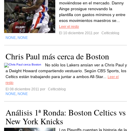
moviéndose en el mercado. Danny
Ainge prosigue renovando la
plantilla con gastos mínimos y entre
esos movimientos maestros se...
Leer el resto
El 10 diciembre 2011 por
Celticsblog
NONE
NONE
,
Chris Paul más cerca de Boston
No sólo los Lakers ansían ver a Chris Paul y
a Dwight Howard compartiendo vestuario. Según CBS Sports, los
Celtics están trabajando para juntar a ambos All-Star...
Leer el
resto
El 08 diciembre 2011 por
Celticsblog
NONE
NONE
,
Análisis 1ª Ronda: Boston Celtics vs
New York Knicks
Los Playoffs cuentan la historia de la